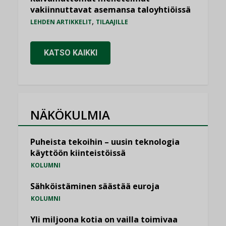
vakiinnuttavat asemansa taloyhtiöissä
,
LEHDEN ARTIKKELIT
TILAAJILLE
KATSO KAIKKI
NÄKÖKULMIA
Puheista tekoihin – uusin teknologia
käyttöön kiinteistöissä
KOLUMNI
Sähköistäminen säästää euroja
KOLUMNI
Yli miljoona kotia on vailla toimivaa