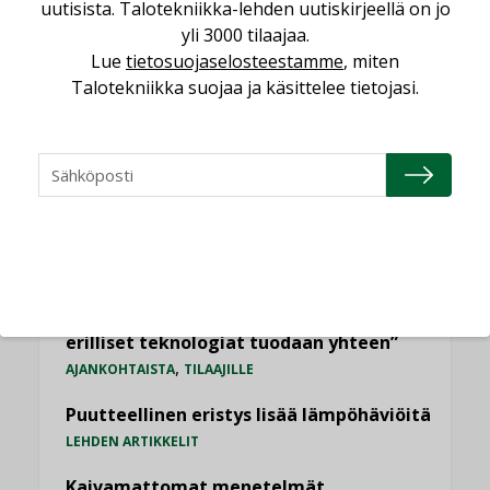
uutisista. Talotekniikka-lehden uutiskirjeellä on jo
Viikko
Kuukausi
yli 3000 tilaajaa.
Lue
tietosuojaselosteestamme
, miten
Datakeskusurakointi on tekniikkalaji
Talotekniikka suojaa ja käsittelee tietojasi.
LEHDEN ARTIKKELIT
Jarno Hacklin Cervin yrityskaupasta:
”Asiakkaat hakevat kumppaneita, jotka
yhdistävät useita teknisiä osaamisalueita
saman katon alle”
AJANKOHTAISTA
Sähköistyminen kasvaa voimakkaasti:
”Tulevat kilpailuedut syntyvät, kun
erilliset teknologiat tuodaan yhteen”
,
AJANKOHTAISTA
TILAAJILLE
Puutteellinen eristys lisää lämpöhäviöitä
LEHDEN ARTIKKELIT
Kaivamattomat menetelmät