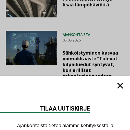
lisää lämpöhäviöitä
AJANKOHTAISTA
05.08.2026
Sähköistyminen kasvaa
voimakkaasti: ”Tulevat
kilpailuedut syntyvät,
kun erilliset
teknologiat tuodaan
yhteen”
TILAA UUTISKIRJE
LUETUIMMAT UUTISET
Ajankohtaista tietoa alamme kehityksestä ja