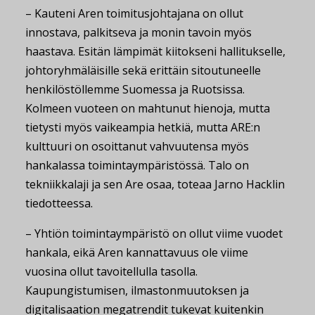
– Kauteni Aren toimitusjohtajana on ollut
innostava, palkitseva ja monin tavoin myös
haastava. Esitän lämpimät kiitokseni hallitukselle,
johtoryhmäläisille sekä erittäin sitoutuneelle
henkilöstöllemme Suomessa ja Ruotsissa.
Kolmeen vuoteen on mahtunut hienoja, mutta
tietysti myös vaikeampia hetkiä, mutta ARE:n
kulttuuri on osoittanut vahvuutensa myös
hankalassa toimintaympäristössä. Talo on
tekniikkalaji ja sen Are osaa, toteaa Jarno Hacklin
tiedotteessa.
– Yhtiön toimintaympäristö on ollut viime vuodet
hankala, eikä Aren kannattavuus ole viime
vuosina ollut tavoitellulla tasolla.
Kaupungistumisen, ilmastonmuutoksen ja
digitalisaation megatrendit tukevat kuitenkin