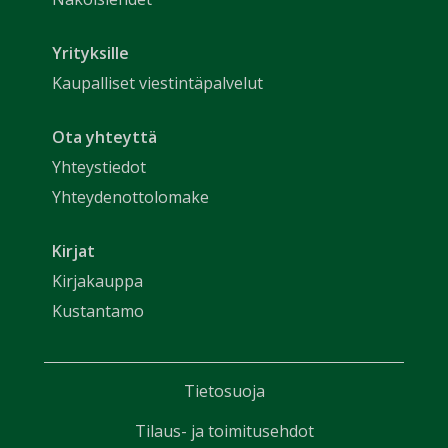
Yrityksille
Kaupalliset viestintäpalvelut
Ota yhteyttä
Yhteystiedot
Yhteydenottolomake
Kirjat
Kirjakauppa
Kustantamo
Tietosuoja
Tilaus- ja toimitusehdot