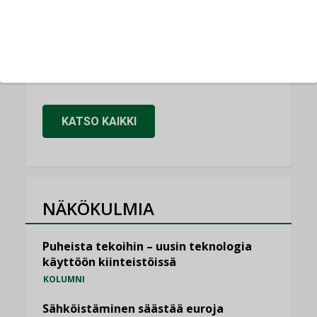
LEHDEN ARTIKKELIT
Kaivamattomat menetelmät
vakiinnuttavat asemansa taloyhtiöissä
,
LEHDEN ARTIKKELIT
TILAAJILLE
KATSO KAIKKI
NÄKÖKULMIA
Puheista tekoihin – uusin teknologia
käyttöön kiinteistöissä
KOLUMNI
Sähköistäminen säästää euroja