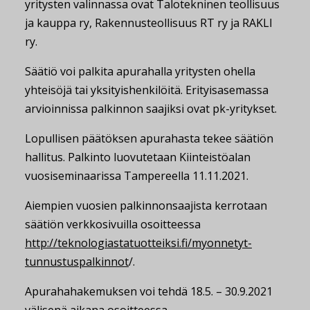
yritysten valinnassa ovat Talotekninen teollisuus
ja kauppa ry, Rakennusteollisuus RT ry ja RAKLI
ry.
Säätiö voi palkita apurahalla yritysten ohella
yhteisöjä tai yksityishenkilöitä. Erityisasemassa
arvioinnissa palkinnon saajiksi ovat pk-yritykset.
Lopullisen päätöksen apurahasta tekee säätiön
hallitus. Palkinto luovutetaan Kiinteistöalan
vuosiseminaarissa Tampereella 11.11.2021.
Aiempien vuosien palkinnonsaajista kerrotaan
säätiön verkkosivuilla osoitteessa
http://teknologiastatuotteiksi.fi/myonnetyt-
tunnustuspalkinnot
/.
Apurahahakemuksen voi tehdä 18.5. – 30.9.2021