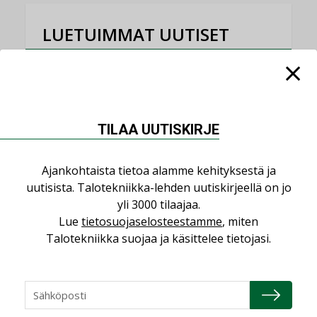
LUETUIMMAT UUTISET
Viikko
Kuukausi
Datakeskusurakointi on tekniikkalaji
LEHDEN ARTIKKELIT
TILAA UUTISKIRJE
Jarno Hacklin Cervin yrityskaupasta:
”Asiakkaat hakevat kumppaneita, jotka
Ajankohtaista tietoa alamme kehityksestä ja
yhdistävät useita teknisiä osaamisalueita
uutisista. Talotekniikka-lehden uutiskirjeellä on jo
saman katon alle”
yli 3000 tilaajaa.
AJANKOHTAISTA
Lue
tietosuojaselosteestamme
, miten
Sähköistyminen kasvaa voimakkaasti:
Talotekniikka suojaa ja käsittelee tietojasi.
”Tulevat kilpailuedut syntyvät, kun
erilliset teknologiat tuodaan yhteen”
,
AJANKOHTAISTA
TILAAJILLE
Puutteellinen eristys lisää lämpöhäviöitä