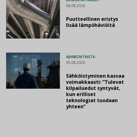
06.08.2026
Puutteellinen eristys
lisää lämpöhäviöitä
AJANKOHTAISTA
05.08.2026
Sähköistyminen kasvaa
voimakkaasti: ”Tulevat
kilpailuedut syntyvät,
kun erilliset
teknologiat tuodaan
yhteen”