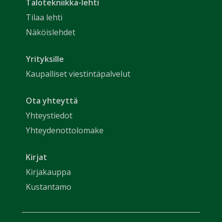
Talotekniikka-lehti
Tilaa lehti
Näköislehdet
Yrityksille
Kaupalliset viestintäpalvelut
Ota yhteyttä
Yhteystiedot
Yhteydenottolomake
Kirjat
Kirjakauppa
Kustantamo