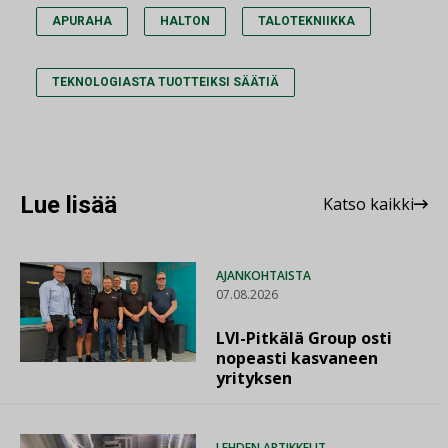
APURAHA
HALTON
TALOTEKNIIKKA
TEKNOLOGIASTA TUOTTEIKSI SÄÄTIÄ
Lue lisää
Katso kaikki
AJANKOHTAISTA
07.08.2026
LVI-Pitkälä Group osti
nopeasti kasvaneen
yrityksen
LEHDEN ARTIKKELIT