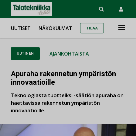
UUTISET
NÄKÖKULMAT
TILAA
AJANKOHTAISTA
UUTINEN
Apuraha rakennetun ympäristön
innovaatioille
Teknologiasta tuotteiksi -säätiön apuraha on
haettavissa rakennetun ympäristön
innovaatioille.