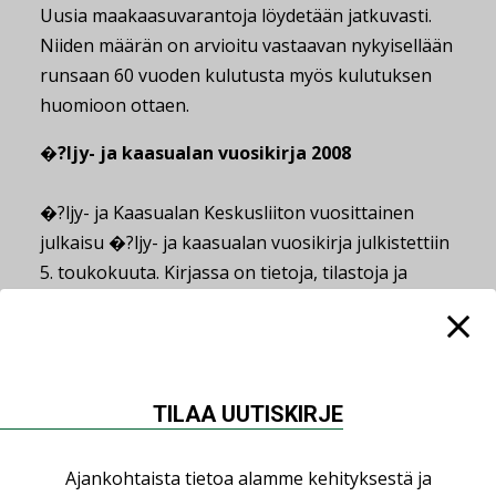
Uusia maakaasuvarantoja löydetään jatkuvasti.
Niiden määrän on arvioitu vastaavan nykyisellään
runsaan 60 vuoden kulutusta myös kulutuksen
huomioon ottaen.
�?ljy- ja kaasualan vuosikirja 2008
�?ljy- ja Kaasualan Keskusliiton vuosittainen
julkaisu �?ljy- ja kaasualan vuosikirja julkistettiin
5. toukokuuta. Kirjassa on tietoja, tilastoja ja
kaavioita öljy- ja kaasualaan liittyvistä
ajankohtaisista kysymyksistä. Tilastot ja kaaviot
löytyvät myös keskusliiton verkkosivuilta
oil-
gas.fi
, samoin koko kirja PDF-muodossa.
TILAA UUTISKIRJE
Jaa:
Ajankohtaista tietoa alamme kehityksestä ja