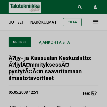
UUTISET
NÄKÖKULMAT
TILAA
AJANKOHTAISTA
UUTINEN
Ã?ljy- ja Kaasualan Keskusliitto:
Ã?ljylÃ¤mmityksessÃ¤
pystytÃ¤Ã¤n saavuttamaan
ilmastotavoitteet
05.05.2008 12:51
Jaa: