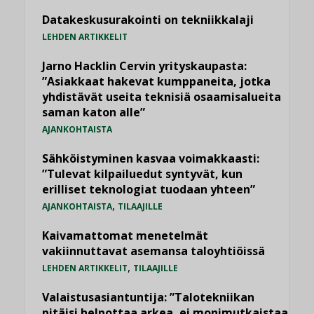
Datakeskusurakointi on tekniikkalaji
LEHDEN ARTIKKELIT
Jarno Hacklin Cervin yrityskaupasta:
”Asiakkaat hakevat kumppaneita, jotka
yhdistävät useita teknisiä osaamisalueita
saman katon alle”
AJANKOHTAISTA
Sähköistyminen kasvaa voimakkaasti:
”Tulevat kilpailuedut syntyvät, kun
erilliset teknologiat tuodaan yhteen”
,
AJANKOHTAISTA
TILAAJILLE
Kaivamattomat menetelmät
vakiinnuttavat asemansa taloyhtiöissä
,
LEHDEN ARTIKKELIT
TILAAJILLE
Valaistusasiantuntija: ”Talotekniikan
pitäisi helpottaa arkea, ei monimutkaistaa