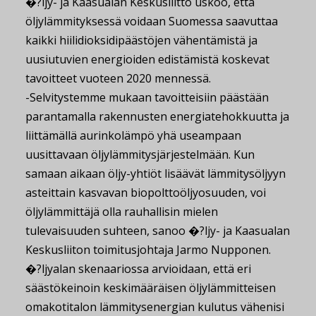
�?ljy- ja Kaasualan Keskusliitto uskoo, että
öljylämmityksessä voidaan Suomessa saavuttaa
kaikki hiilidioksidipäästöjen vähentämistä ja
uusiutuvien energioiden edistämistä koskevat
tavoitteet vuoteen 2020 mennessä.
-Selvitystemme mukaan tavoitteisiin päästään
parantamalla rakennusten energiatehokkuutta ja
liittämällä aurinkolämpö yhä useampaan
uusittavaan öljylämmitysjärjestelmään. Kun
samaan aikaan öljy-yhtiöt lisäävät lämmitysöljyyn
asteittain kasvavan biopolttoöljyosuuden, voi
öljylämmittäjä olla rauhallisin mielen
tulevaisuuden suhteen, sanoo �?ljy- ja Kaasualan
Keskusliiton toimitusjohtaja Jarmo Nupponen.
�?ljyalan skenaariossa arvioidaan, että eri
säästökeinoin keskimääräisen öljylämmitteisen
omakotitalon lämmitysenergian kulutus vähenisi