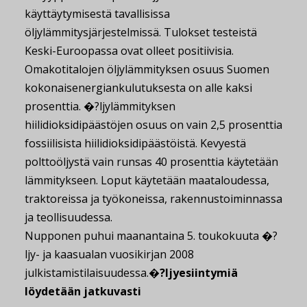
käyttäytymisestä tavallisissa
öljylämmitysjärjestelmissä. Tulokset testeistä
Keski-Euroopassa ovat olleet positiivisia.
Omakotitalojen öljylämmityksen osuus Suomen
kokonaisenergiankulutuksesta on alle kaksi
prosenttia. �?ljylämmityksen
hiilidioksidipäästöjen osuus on vain 2,5 prosenttia
fossiilisista hiilidioksidipäästöistä. Kevyestä
polttoöljystä vain runsas 40 prosenttia käytetään
lämmitykseen. Loput käytetään maataloudessa,
traktoreissa ja työkoneissa, rakennustoiminnassa
ja teollisuudessa.
Nupponen puhui maanantaina 5. toukokuuta �?
ljy- ja kaasualan vuosikirjan 2008
julkistamistilaisuudessa.
�?ljyesiintymiä
löydetään jatkuvasti