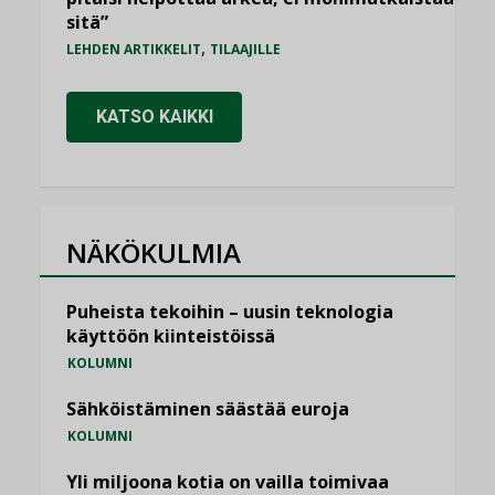
sitä”
,
LEHDEN ARTIKKELIT
TILAAJILLE
KATSO KAIKKI
NÄKÖKULMIA
Puheista tekoihin – uusin teknologia
käyttöön kiinteistöissä
KOLUMNI
Sähköistäminen säästää euroja
KOLUMNI
Yli miljoona kotia on vailla toimivaa