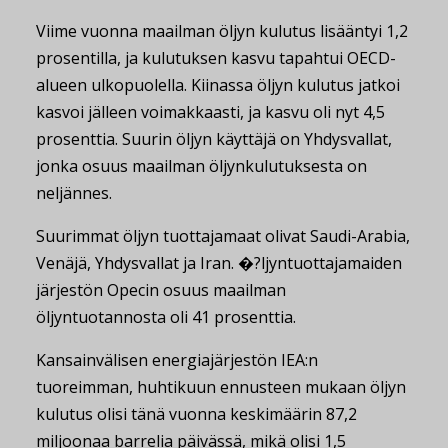
Viime vuonna maailman öljyn kulutus lisääntyi 1,2
prosentilla, ja kulutuksen kasvu tapahtui OECD-
alueen ulkopuolella. Kiinassa öljyn kulutus jatkoi
kasvoi jälleen voimakkaasti, ja kasvu oli nyt 4,5
prosenttia. Suurin öljyn käyttäjä on Yhdysvallat,
jonka osuus maailman öljynkulutuksesta on
neljännes.
Suurimmat öljyn tuottajamaat olivat Saudi-Arabia,
Venäjä, Yhdysvallat ja Iran. �?ljyntuottajamaiden
järjestön Opecin osuus maailman
öljyntuotannosta oli 41 prosenttia.
Kansainvälisen energiajärjestön IEA:n
tuoreimman, huhtikuun ennusteen mukaan öljyn
kulutus olisi tänä vuonna keskimäärin 87,2
miljoonaa barrelia päivässä, mikä olisi 1,5