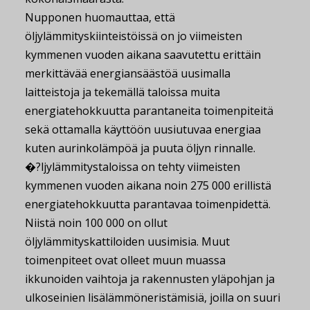
Nupponen huomauttaa, että
öljylämmityskiinteistöissä on jo viimeisten
kymmenen vuoden aikana saavutettu erittäin
merkittävää energiansäästöä uusimalla
laitteistoja ja tekemällä taloissa muita
energiatehokkuutta parantaneita toimenpiteitä
sekä ottamalla käyttöön uusiutuvaa energiaa
kuten aurinkolämpöä ja puuta öljyn rinnalle.
�?ljylämmitystaloissa on tehty viimeisten
kymmenen vuoden aikana noin 275 000 erillistä
energiatehokkuutta parantavaa toimenpidettä.
Niistä noin 100 000 on ollut
öljylämmityskattiloiden uusimisia. Muut
toimenpiteet ovat olleet muun muassa
ikkunoiden vaihtoja ja rakennusten yläpohjan ja
ulkoseinien lisälämmöneristämisiä, joilla on suuri