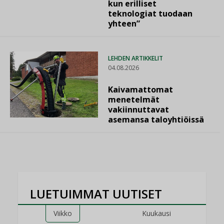
kun erilliset
teknologiat tuodaan
yhteen”
LEHDEN ARTIKKELIT
04.08.2026
Kaivamattomat
menetelmät
vakiinnuttavat
asemansa taloyhtiöissä
LUETUIMMAT UUTISET
Viikko
Kuukausi