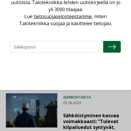
uutisista. Talotekniikka-lehden uutiskirjeellä on jo
yli 3000 tilaajaa.
Lue
tietosuojaselosteestamme
, miten
Lue lisää
Katso kaikki
Talotekniikka suojaa ja käsittelee tietojasi.
LEHDEN ARTIKKELIT
06.08.2026
Puutteellinen eristys
lisää lämpöhäviöitä
AJANKOHTAISTA
05.08.2026
Sähköistyminen kasvaa
voimakkaasti: ”Tulevat
kilpailuedut syntyvät,