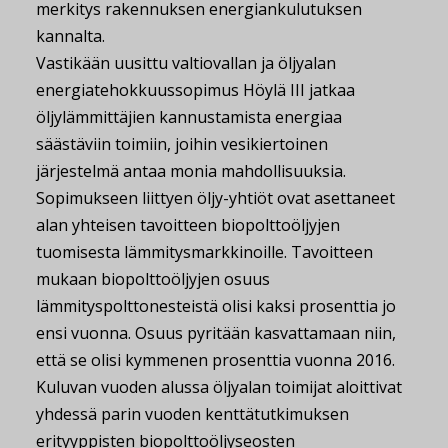
merkitys rakennuksen energiankulutuksen
kannalta.
Vastikään uusittu valtiovallan ja öljyalan
energiatehokkuussopimus Höylä III jatkaa
öljylämmittäjien kannustamista energiaa
säästäviin toimiin, joihin vesikiertoinen
järjestelmä antaa monia mahdollisuuksia.
Sopimukseen liittyen öljy-yhtiöt ovat asettaneet
alan yhteisen tavoitteen biopolttoöljyjen
tuomisesta lämmitysmarkkinoille. Tavoitteen
mukaan biopolttoöljyjen osuus
lämmityspolttonesteistä olisi kaksi prosenttia jo
ensi vuonna. Osuus pyritään kasvattamaan niin,
että se olisi kymmenen prosenttia vuonna 2016.
Kuluvan vuoden alussa öljyalan toimijat aloittivat
yhdessä parin vuoden kenttätutkimuksen
erityyppisten biopolttoöljyseosten