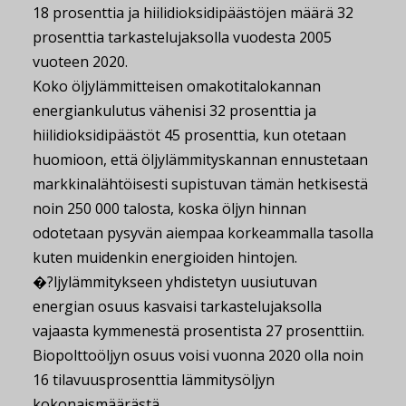
18 prosenttia ja hiilidioksidipäästöjen määrä 32
prosenttia tarkastelujaksolla vuodesta 2005
vuoteen 2020.
Koko öljylämmitteisen omakotitalokannan
energiankulutus vähenisi 32 prosenttia ja
hiilidioksidipäästöt 45 prosenttia, kun otetaan
huomioon, että öljylämmityskannan ennustetaan
markkinalähtöisesti supistuvan tämän hetkisestä
noin 250 000 talosta, koska öljyn hinnan
odotetaan pysyvän aiempaa korkeammalla tasolla
kuten muidenkin energioiden hintojen.
�?ljylämmitykseen yhdistetyn uusiutuvan
energian osuus kasvaisi tarkastelujaksolla
vajaasta kymmenestä prosentista 27 prosenttiin.
Biopolttoöljyn osuus voisi vuonna 2020 olla noin
16 tilavuusprosenttia lämmitysöljyn
kokonaismäärästä.