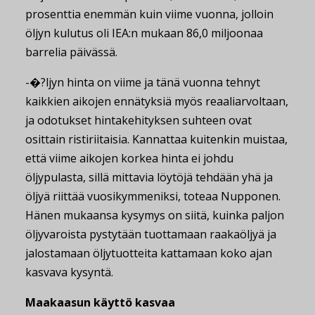
prosenttia enemmän kuin viime vuonna, jolloin
öljyn kulutus oli IEA:n mukaan 86,0 miljoonaa
barrelia päivässä.
-�?ljyn hinta on viime ja tänä vuonna tehnyt
kaikkien aikojen ennätyksiä myös reaaliarvoltaan,
ja odotukset hintakehityksen suhteen ovat
osittain ristiriitaisia. Kannattaa kuitenkin muistaa,
että viime aikojen korkea hinta ei johdu
öljypulasta, sillä mittavia löytöjä tehdään yhä ja
öljyä riittää vuosikymmeniksi, toteaa Nupponen.
Hänen mukaansa kysymys on siitä, kuinka paljon
öljyvaroista pystytään tuottamaan raakaöljyä ja
jalostamaan öljytuotteita kattamaan koko ajan
kasvava kysyntä.
Maakaasun käyttö kasvaa