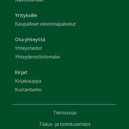
Yrityksille
Kaupalliset viestintäpalvelut
Ota yhteyttä
Yhteystiedot
Yhteydenottolomake
Kirjat
Kirjakauppa
Kustantamo
Tietosuoja
Tilaus- ja toimitusehdot