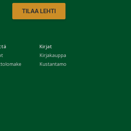
TILAA LEHTI
ttä
Kirjat
ot
Kirjakauppa
ttolomake
Kustantamo