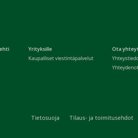
ehti
Yrityksille
Ota yhtey
Kaupalliset viestintäpalvelut
Yhteystied
Yhteydeno
Tietosuoja
Tilaus- ja toimitusehdot