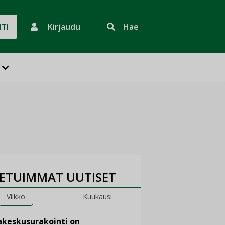
Kirjaudu
Hae
HTI
ETUIMMAT UUTISET
Viikko
Kuukausi
keskusurakointi on