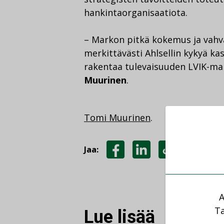
hankintaorganisaatiota.
– Markon pitkä kokemus ja vahv
merkittävästi Ahlsellin kykyä k
rakentaa tulevaisuuden LVIK-ma
Muurinen
.
Tomi Muurinen
.
Jaa:
JAA
JAA
KOPIOI
FACEBOOKISSA
LINKEDINISSÄ
LINKKI
A
Ta
Lue lisää