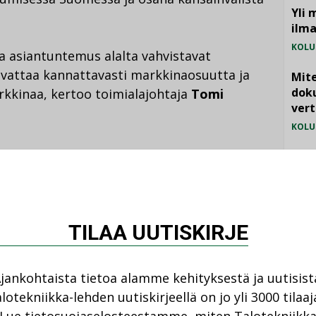
Yli 
ilm
KOLU
a asiantuntemus alalta vahvistavat
asvattaa kannattavasti markkinaosuutta ja
Mite
doku
rkkinaa, kertoo toimialajohtaja
Tomi
vert
KOLU
Vesi
jämä
MIELI
TILAA UUTISKIRJE
jankohtaista tietoa alamme kehityksestä ja uutisist
lotekniikka-lehden uutiskirjeellä on jo yli 3000 tilaaj
Katso kaikki