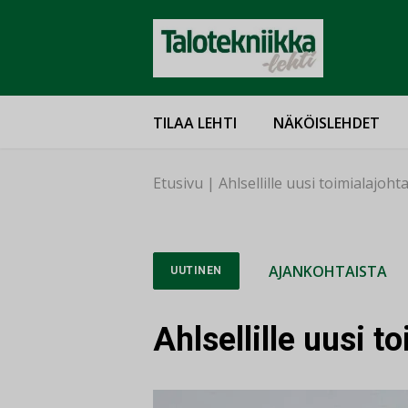
TILAA LEHTI
NÄKÖISLEHDET
Etusivu
|
Ahlsellille uusi toimialajoht
AJANKOHTAISTA
UUTINEN
Ahlsellille uusi t