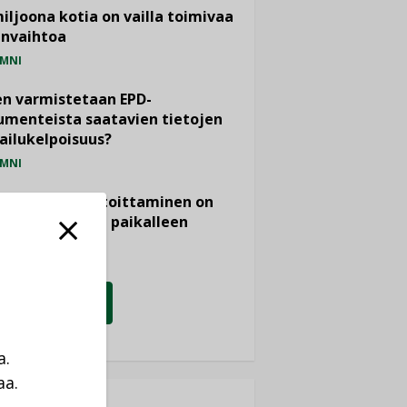
miljoona kotia on vailla toimivaa
anvaihtoa
MNI
n varmistetaan EPD-
menteista saatavien tietojen
ailukelpoisuus?
MNI
- ja viemärimitoittaminen on
htänyt ajassa paikalleen
PIDE
KATSO KAIKKI
a.
aa.