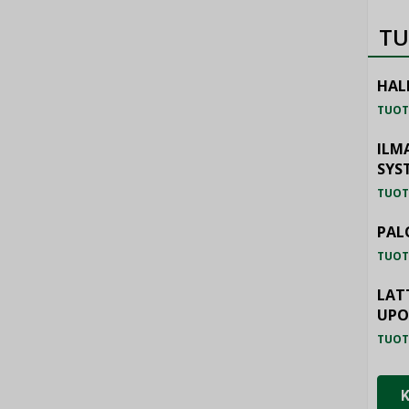
TU
HAL
TUOT
ILM
SYS
TUOT
PAL
TUOT
LAT
UP
TUOT