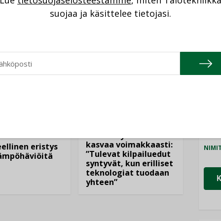
Lue
tietosuojaselosteestamme
, miten Talotekniikk
NI
suojaa ja käsittelee tietojasi.
Cons
NIMI
Refa
NIMI
AJANKOHTAISTA
Gra
DEN ARTIKKELIT
05.08.2026
NIMI
08.2026
Schn
Sähköistyminen
kasvaa voimakkaasti:
ellinen eristys
NIMI
”Tulevat kilpailuedut
lämpöhäviöitä
syntyvät, kun erilliset
teknologiat tuodaan
yhteen”