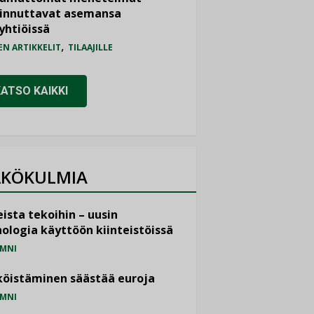
iinnuttavat asemansa
yhtiöissä
,
EN ARTIKKELIT
TILAAJILLE
KATSO KAIKKI
KÖKULMIA
ista tekoihin – uusin
ologia käyttöön kiinteistöissä
MNI
öistäminen säästää euroja
MNI