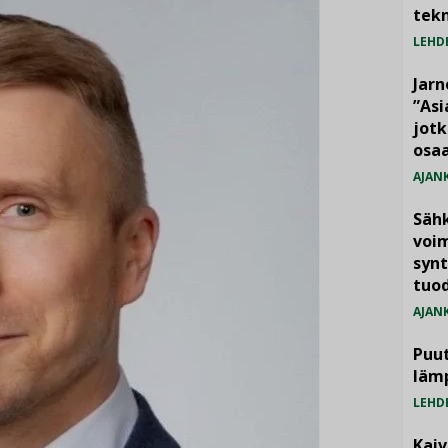
tekn
LEHD
Jarn
”As
jotk
osaa
AJAN
Säh
voim
synt
tuo
AJAN
Puut
läm
LEHD
Kai