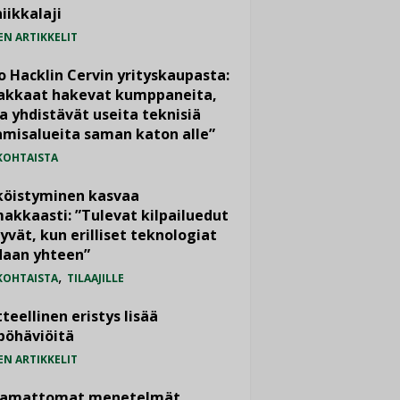
iikkalaji
EN ARTIKKELIT
o Hacklin Cervin yrityskaupasta:
iakkaat hakevat kumppaneita,
a yhdistävät useita teknisiä
misalueita saman katon alle”
KOHTAISTA
köistyminen kasvaa
akkaasti: ”Tulevat kilpailuedut
yvät, kun erilliset teknologiat
daan yhteen”
,
KOHTAISTA
TILAAJILLE
teellinen eristys lisää
pöhäviöitä
EN ARTIKKELIT
vamattomat menetelmät