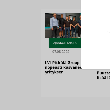
AJANKOHTAISTA
07.08.2026
LEH
06.
LVI-Pitkälä Group osti
nopeasti kasvaneen
yrityksen
Puutte
lisää 