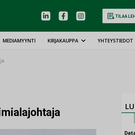
TILAA LE
MEDIAMYYNTI
KIRJAKAUPPA
YHTEYSTIEDOT
aja
LU
oimialajohtaja
Data