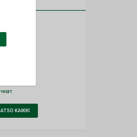
a
MITYKSET
ti
TYKSET
ir
TYKSET
nlund Oy
TYKSET
eider Electric
TYKSET
KATSO KAIKKI