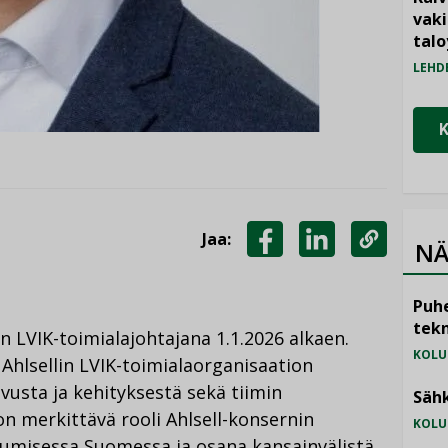
vak
talo
LEHD
Jaa:
NÄ
JAA
JAA
KOPIOI
FACEBOOKISSA
LINKEDINISSÄ
LINKKI
Puhe
tekn
in LVIK-toimialajohtajana 1.1.2026 alkaen.
KOLU
Ahlsellin LVIK-toimialaorganisaation
vusta ja kehityksestä sekä tiimin
Sähk
on merkittävä rooli Ahlsell-konsernin
KOLU
tumisessa Suomessa ja osana kansainvälistä