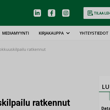
TILAA LE
MEDIAMYYNTI
KIRJAKAUPPA
YHTEYSTIEDOT
okkuuskilpailu ratkennut
LU
kilpailu ratkennut
Data