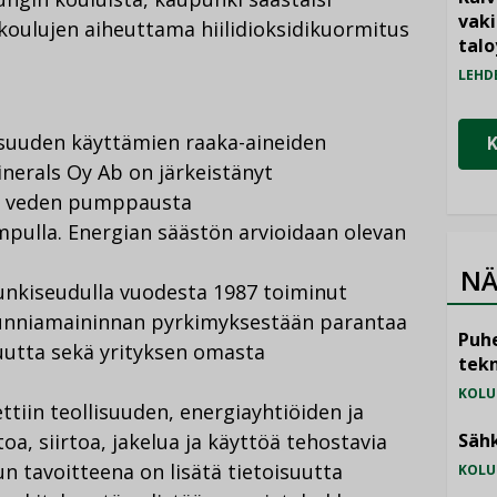
vak
a koulujen aiheuttama hiilidioksidikuormitus
talo
LEHD
lisuuden käyttämien raaka-aineiden
nerals Oy Ab on järkeistänyt
an veden pumppausta
pulla. Energian säästön arvioidaan olevan
NÄ
unkiseudulla vuodesta 1987 toiminut
kunniamaininnan pyrkimyksestään parantaa
Puhe
utta sekä yrityksen omasta
tekn
KOLU
tiin teollisuuden, energiayhtiöiden ja
a, siirtoa, jakelua ja käyttöä tehostavia
Sähk
n tavoitteena on lisätä tietoisuutta
KOLU