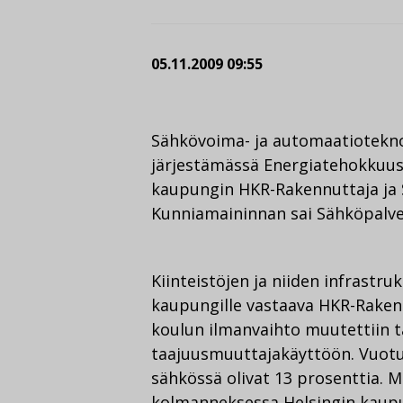
05.11.2009 09:55
Sähkövoima- ja automaatiotekn
järjestämässä Energiatehokkuus 
kaupungin HKR-Rakennuttaja ja 
Kunniamaininnan sai Sähköpalve
Kiinteistöjen ja niiden infrastr
kaupungille vastaava HKR-Rakennu
koulun ilmanvaihto muutettiin t
taajuusmuuttajakäyttöön. Vuotu
sähkössä olivat 13 prosenttia. Mi
kolmanneksessa Helsingin kaupu