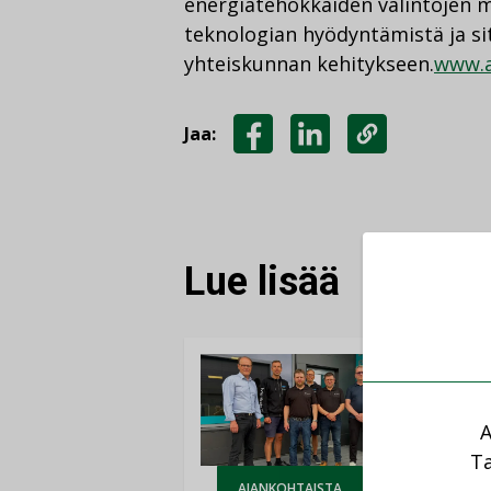
energiatehokkaiden valintojen 
teknologian hyödyntämistä ja s
yhteiskunnan kehitykseen.
www.
Jaa:
JAA
JAA
KOPIOI
FACEBOOKISSA
LINKEDINISSÄ
LINKKI
Lue lisää
A
Ta
AJANKOHTAISTA