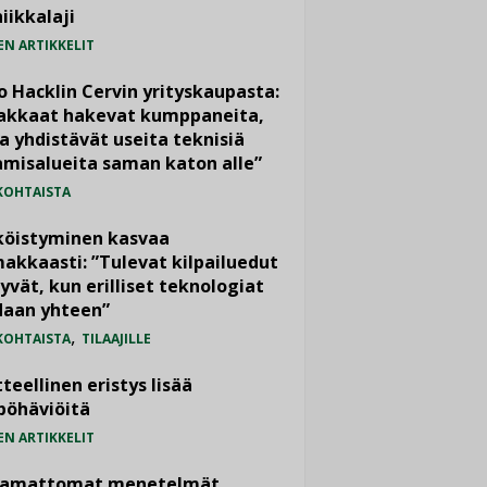
iikkalaji
EN ARTIKKELIT
o Hacklin Cervin yrityskaupasta:
iakkaat hakevat kumppaneita,
a yhdistävät useita teknisiä
misalueita saman katon alle”
KOHTAISTA
köistyminen kasvaa
akkaasti: ”Tulevat kilpailuedut
yvät, kun erilliset teknologiat
daan yhteen”
,
KOHTAISTA
TILAAJILLE
teellinen eristys lisää
pöhäviöitä
EN ARTIKKELIT
vamattomat menetelmät