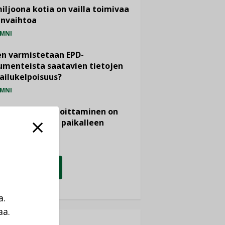
miljoona kotia on vailla toimivaa
anvaihtoa
MNI
n varmistetaan EPD-
menteista saatavien tietojen
ailukelpoisuus?
MNI
- ja viemärimitoittaminen on
htänyt ajassa paikalleen
PIDE
KATSO KAIKKI
a.
aa.