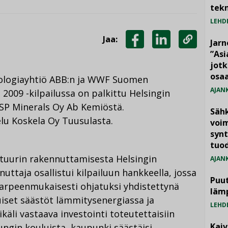
tekn
LEHD
Jaa:
Jarn
JAA
JAA
KOPIOI
”As
jotk
FACEBOOKISSA
LINKEDINISSÄ
LINKKI
osaa
ologiayhtiö ABB:n ja WWF Suomen
AJAN
2009 -kilpailussa on palkittu Helsingin
SP Minerals Oy Ab Kemiöstä.
Säh
lu Koskela Oy Tuusulasta.
voim
synt
tuo
uktuurin rakennuttamisesta Helsingin
AJAN
ttaja osallistui kilpailuun hankkeella, jossa
Puut
arpeenmukaisesti ohjatuksi yhdistettynä
läm
iset säästöt lämmitysenergiassa ja
LEHD
käli vastaava investointi toteutettaisiin
Kai
ngin kouluista, kaupunki säästäisi