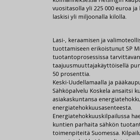
vuositasolla yli 225 000 euroa j
laskisi yli miljoonalla kilolla.
Lasi-, keraamisen ja valimoteol
tuottamiseen erikoistunut SP Mi
tuotantoprosessissa tarvittav
taajuusmuuttajakäyttöisellä pum
50 prosenttia.
Keski-Uudellamaalla ja pääkaup
Sähköpalvelu Koskela ansaitsi 
asiakaskuntansa energiatehokku
energiatehokkuusasenteesta.
Energiatehokkuuskilpailussa haet
kuntien parhaita sähkön tuotanto
toimenpiteitä Suomessa. Kilpailu