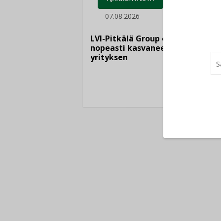
07.08.2026
LEH
06.
LVI-Pitkälä Group osti
nopeasti kasvaneen
yrityksen
Puutte
lisää 