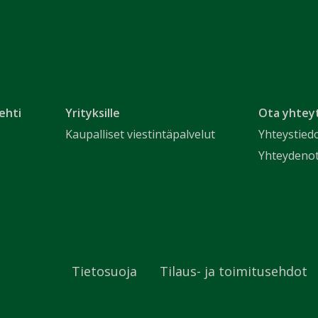
ehti
Yrityksille
Ota yhtey
Kaupalliset viestintäpalvelut
Yhteystied
Yhteydeno
Tietosuoja
Tilaus- ja toimitusehdot