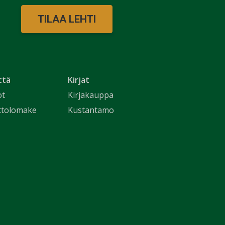
TILAA LEHTI
ttä
Kirjat
ot
Kirjakauppa
ttolomake
Kustantamo