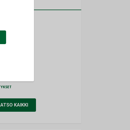
a
MITYKSET
ti
TYKSET
ir
TYKSET
nlund Oy
TYKSET
eider Electric
TYKSET
KATSO KAIKKI