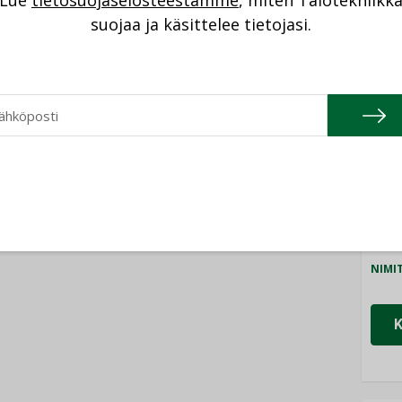
Lue
tietosuojaselosteestamme
, miten Talotekniikk
NI
AJANKOHTAISTA
suojaa ja käsittelee tietojasi.
DEN ARTIKKELIT
05.08.2026
Cons
08.2026
NIMI
Sähköistyminen
kasvaa voimakkaasti:
ellinen eristys
Refa
”Tulevat kilpailuedut
lämpöhäviöitä
syntyvät, kun erilliset
NIMI
teknologiat tuodaan
yhteen”
Gra
NIMI
Schn
NIMI