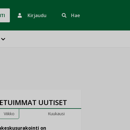
Kirjaudu
Hae
HTI
ETUIMMAT UUTISET
Viikko
Kuukausi
keskusurakointi on