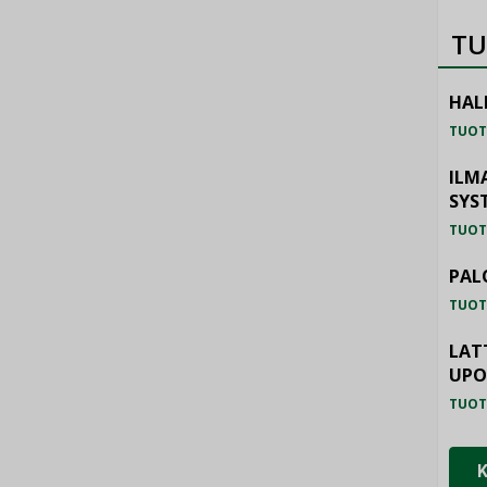
TU
HAL
TUOT
ILM
SYS
TUOT
PAL
TUOT
LAT
UP
TUOT