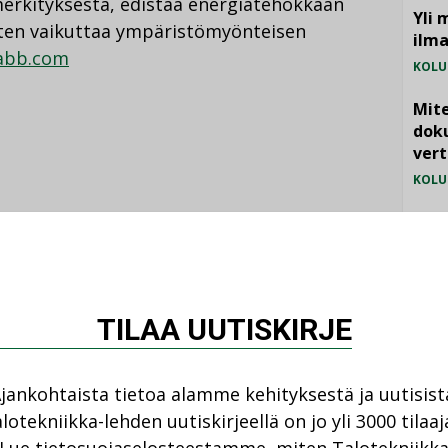
merkityksestä, edistää energiatehokkaan
Yli 
iten vaikuttaa ympäristömyönteisen
ilm
abb.com
KOLU
Mite
doku
vert
KOLU
Vesi
jämä
Katso kaikki
MIELI
TILAA UUTISKIRJE
jankohtaista tietoa alamme kehityksestä ja uutisist
lotekniikka-lehden uutiskirjeellä on jo yli 3000 tilaaj