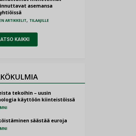
iinnuttavat asemansa
yhtiöissä
,
EN ARTIKKELIT
TILAAJILLE
KATSO KAIKKI
KÖKULMIA
ista tekoihin – uusin
ologia käyttöön kiinteistöissä
MNI
öistäminen säästää euroja
MNI