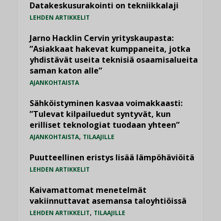
Datakeskusurakointi on tekniikkalaji
LEHDEN ARTIKKELIT
Jarno Hacklin Cervin yrityskaupasta:
”Asiakkaat hakevat kumppaneita, jotka
yhdistävät useita teknisiä osaamisalueita
saman katon alle”
AJANKOHTAISTA
Sähköistyminen kasvaa voimakkaasti:
”Tulevat kilpailuedut syntyvät, kun
erilliset teknologiat tuodaan yhteen”
,
AJANKOHTAISTA
TILAAJILLE
Puutteellinen eristys lisää lämpöhäviöitä
LEHDEN ARTIKKELIT
Kaivamattomat menetelmät
vakiinnuttavat asemansa taloyhtiöissä
,
LEHDEN ARTIKKELIT
TILAAJILLE