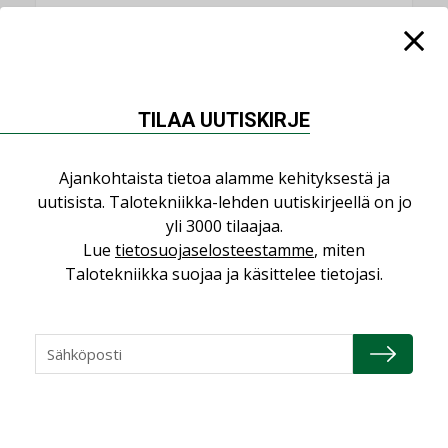
KATSO KAIKKI
TILAA UUTISKIRJE
NÄKÖKULMIA
Ajankohtaista tietoa alamme kehityksestä ja
uutisista. Talotekniikka-lehden uutiskirjeellä on jo
Puheista tekoihin – uusin teknologia
yli 3000 tilaajaa.
käyttöön kiinteistöissä
Lue
tietosuojaselosteestamme
, miten
KOLUMNI
Talotekniikka suojaa ja käsittelee tietojasi.
Sähköistäminen säästää euroja
KOLUMNI
Yli miljoona kotia on vailla toimivaa
ilmanvaihtoa
KOLUMNI