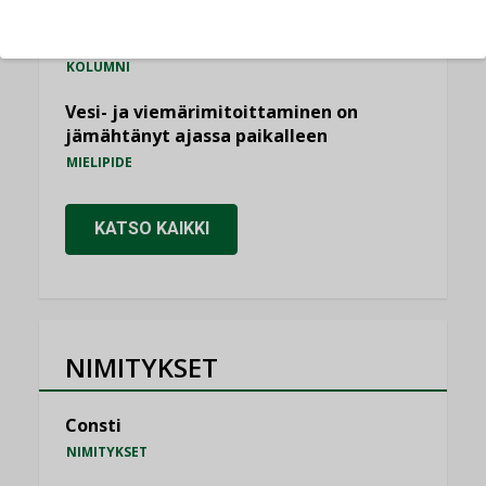
Miten varmistetaan EPD-dokumenteista
saatavien tietojen vertailukelpoisuus?
KOLUMNI
Vesi- ja viemärimitoittaminen on
jämähtänyt ajassa paikalleen
MIELIPIDE
KATSO KAIKKI
NIMITYKSET
Consti
NIMITYKSET