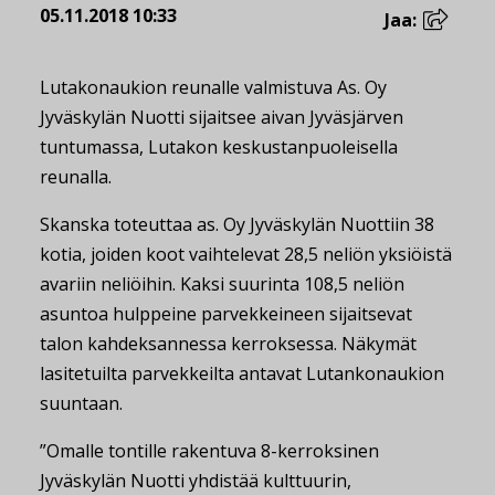
05.11.2018 10:33
Jaa:
Lutakonaukion reunalle valmistuva As. Oy
Jyväskylän Nuotti sijaitsee aivan Jyväsjärven
tuntumassa, Lutakon keskustanpuoleisella
reunalla.
Skanska toteuttaa as. Oy Jyväskylän Nuottiin 38
kotia, joiden koot vaihtelevat 28,5 neliön yksiöistä
avariin neliöihin. Kaksi suurinta 108,5 neliön
asuntoa hulppeine parvekkeineen sijaitsevat
talon kahdeksannessa kerroksessa. Näkymät
lasitetuilta parvekkeilta antavat Lutankonaukion
suuntaan.
”Omalle tontille rakentuva 8-kerroksinen
Jyväskylän Nuotti yhdistää kulttuurin,