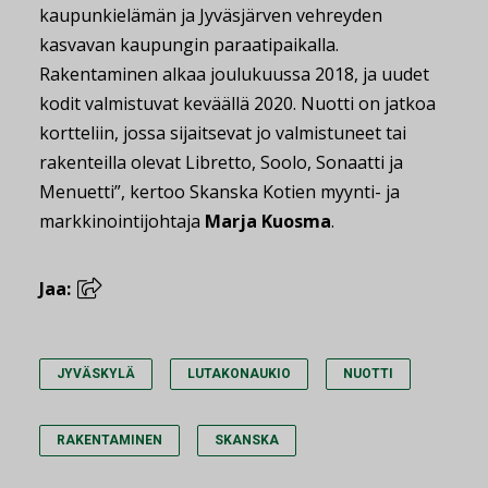
kaupunkielämän ja Jyväsjärven vehreyden
kasvavan kaupungin paraatipaikalla.
Rakentaminen alkaa joulukuussa 2018, ja uudet
kodit valmistuvat keväällä 2020. Nuotti on jatkoa
kortteliin, jossa sijaitsevat jo valmistuneet tai
rakenteilla olevat Libretto, Soolo, Sonaatti ja
Menuetti”, kertoo Skanska Kotien myynti- ja
markkinointijohtaja
Marja Kuosma
.
Jaa:
JYVÄSKYLÄ
LUTAKONAUKIO
NUOTTI
RAKENTAMINEN
SKANSKA