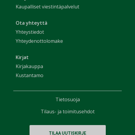
Kaupalliset viestintäpalvelut
Ota yhteyttä
Yhteystiedot
Yhteydenottolomake
Kirjat
Kirjakauppa
Kustantamo
Tietosuoja
Tilaus- ja toimitusehdot
TILAA UUTISKIRJE