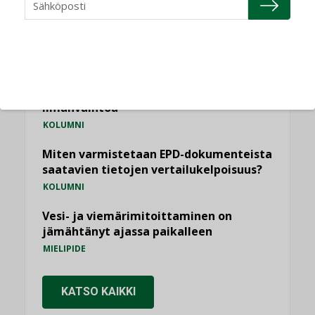
KOLUMNI
Sähköistäminen säästää euroja
KOLUMNI
Yli miljoona kotia on vailla toimivaa
ilmanvaihtoa
KOLUMNI
Miten varmistetaan EPD-dokumenteista
saatavien tietojen vertailukelpoisuus?
KOLUMNI
Vesi- ja viemärimitoittaminen on
jämähtänyt ajassa paikalleen
MIELIPIDE
KATSO KAIKKI