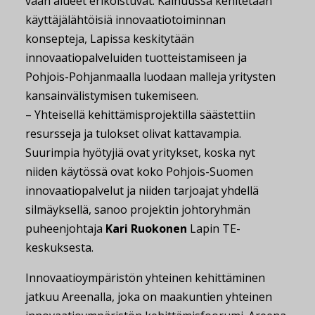
vaan alueet erikoistuvat: Kainuussa kehitetään
käyttäjälähtöisiä innovaatiotoiminnan
konsepteja, Lapissa keskitytään
innovaatiopalveluiden tuotteistamiseen ja
Pohjois-Pohjanmaalla luodaan malleja yritysten
kansainvälistymisen tukemiseen.
– Yhteisellä kehittämisprojektilla säästettiin
resursseja ja tulokset olivat kattavampia.
Suurimpia hyötyjiä ovat yritykset, koska nyt
niiden käytössä ovat koko Pohjois-Suomen
innovaatiopalvelut ja niiden tarjoajat yhdellä
silmäyksellä, sanoo projektin johtoryhmän
puheenjohtaja
Kari Ruokonen
Lapin TE-
keskuksesta.
Innovaatioympäristön yhteinen kehittäminen
jatkuu Areenalla, joka on maakuntien yhteinen