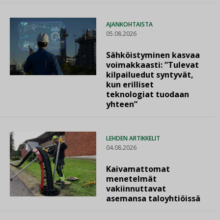
AJANKOHTAISTA
05.08.2026
Sähköistyminen kasvaa
voimakkaasti: ”Tulevat
kilpailuedut syntyvät,
kun erilliset
teknologiat tuodaan
yhteen”
LEHDEN ARTIKKELIT
04.08.2026
Kaivamattomat
menetelmät
vakiinnuttavat
asemansa taloyhtiöissä