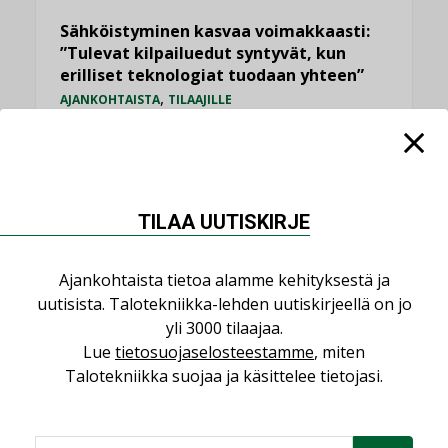
Sähköistyminen kasvaa voimakkaasti:
”Tulevat kilpailuedut syntyvät, kun
erilliset teknologiat tuodaan yhteen”
,
AJANKOHTAISTA
TILAAJILLE
Bravida sai LVI-urakoita koulujen
perusparannushankkeissa
,
AJANKOHTAISTA
TILAAJILLE
TILAA UUTISKIRJE
KATSO KAIKKI
Ajankohtaista tietoa alamme kehityksestä ja
uutisista. Talotekniikka-lehden uutiskirjeellä on jo
yli 3000 tilaajaa.
Lue
tietosuojaselosteestamme
, miten
NÄKÖKULMIA
Talotekniikka suojaa ja käsittelee tietojasi.
Puheista tekoihin – uusin teknologia
käyttöön kiinteistöissä