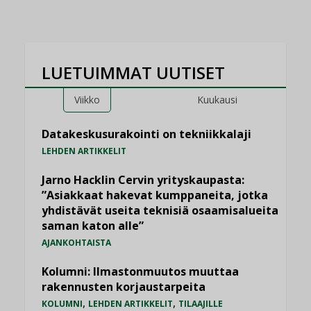
LUETUIMMAT UUTISET
Viikko
Kuukausi
Datakeskusurakointi on tekniikkalaji
LEHDEN ARTIKKELIT
Jarno Hacklin Cervin yrityskaupasta:
”Asiakkaat hakevat kumppaneita, jotka
yhdistävät useita teknisiä osaamisalueita
saman katon alle”
AJANKOHTAISTA
Kolumni: Ilmastonmuutos muuttaa
rakennusten korjaustarpeita
,
,
KOLUMNI
LEHDEN ARTIKKELIT
TILAAJILLE