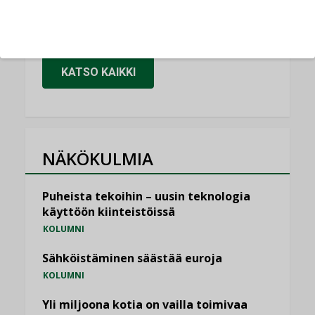
vakiinnuttavat asemansa taloyhtiöissä
,
LEHDEN ARTIKKELIT
TILAAJILLE
KATSO KAIKKI
NÄKÖKULMIA
Puheista tekoihin – uusin teknologia
käyttöön kiinteistöissä
KOLUMNI
Sähköistäminen säästää euroja
KOLUMNI
Yli miljoona kotia on vailla toimivaa