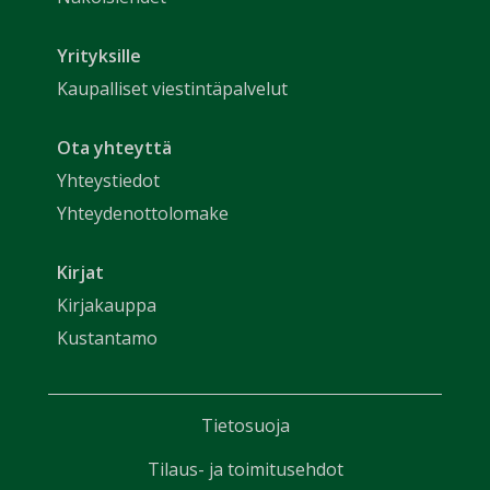
Yrityksille
Kaupalliset viestintäpalvelut
Ota yhteyttä
Yhteystiedot
Yhteydenottolomake
Kirjat
Kirjakauppa
Kustantamo
Tietosuoja
Tilaus- ja toimitusehdot