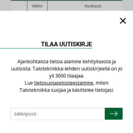
Viikko
Kuukausi
Datakeskusurakointi on tekniikkalaji
LEHDEN ARTIKKELIT
Jarno Hacklin Cervin yrityskaupasta:
TILAA UUTISKIRJE
”Asiakkaat hakevat kumppaneita, jotka
yhdistävät useita teknisiä osaamisalueita
saman katon alle”
Ajankohtaista tietoa alamme kehityksestä ja
AJANKOHTAISTA
uutisista. Talotekniikka-lehden uutiskirjeellä on jo
yli 3000 tilaajaa.
Sähköistyminen kasvaa voimakkaasti:
Lue
tietosuojaselosteestamme
, miten
”Tulevat kilpailuedut syntyvät, kun
Talotekniikka suojaa ja käsittelee tietojasi.
erilliset teknologiat tuodaan yhteen”
,
AJANKOHTAISTA
TILAAJILLE
Puutteellinen eristys lisää lämpöhäviöitä
LEHDEN ARTIKKELIT
Kaivamattomat menetelmät