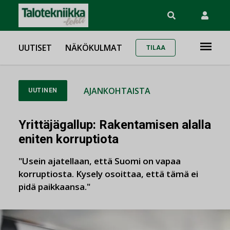
UUTISET
NÄKÖKULMAT
TILAA
AJANKOHTAISTA
UUTINEN
Yrittäjägallup: Rakentamisen alalla
eniten korruptiota
"Usein ajatellaan, että Suomi on vapaa
korruptiosta. Kysely osoittaa, että tämä ei
pidä paikkaansa."