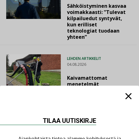
Sähköistyminen kasvaa
voimakkaasti: ”Tulevat
kilpailuedut syntyvät,
kun erilliset
teknologiat tuodaan
yhteen”
LEHDEN ARTIKKELIT
04.08.2026
Kaivamattomat
menetelmät
vakiinnuttavat
asemansa taloyhtiöissä
TILAA UUTISKIRJE
Ajankohtaista tietoa alamme kehityksestä ja