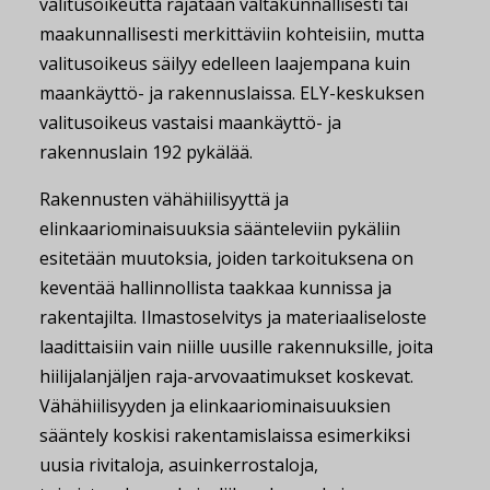
valitusoikeutta rajataan valtakunnallisesti tai
maakunnallisesti merkittäviin kohteisiin, mutta
valitusoikeus säilyy edelleen laajempana kuin
maankäyttö- ja rakennuslaissa. ELY-keskuksen
valitusoikeus vastaisi maankäyttö- ja
rakennuslain 192 pykälää.
Rakennusten vähähiilisyyttä ja
elinkaariominaisuuksia säänteleviin pykäliin
esitetään muutoksia, joiden tarkoituksena on
keventää hallinnollista taakkaa kunnissa ja
rakentajilta. Ilmastoselvitys ja materiaaliseloste
laadittaisiin vain niille uusille rakennuksille, joita
hiilijalanjäljen raja-arvovaatimukset koskevat.
Vähähiilisyyden ja elinkaariominaisuuksien
sääntely koskisi rakentamislaissa esimerkiksi
uusia rivitaloja, asuinkerrostaloja,