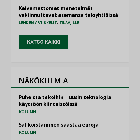
Kaivamattomat menetelmät
vakiinnuttavat asemansa taloyhtiöissä
,
LEHDEN ARTIKKELIT
TILAAJILLE
KATSO KAIKKI
NÄKÖKULMIA
Puheista tekoihin – uusin teknologia
käyttöön kiinteistöissä
KOLUMNI
Sähköistäminen säästää euroja
KOLUMNI