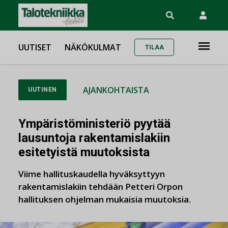
UUTISET
NÄKÖKULMAT
TILAA
AJANKOHTAISTA
UUTINEN
Ympäristöministeriö pyytää
lausuntoja rakentamislakiin
esitetyistä muutoksista
Viime hallituskaudella hyväksyttyyn
rakentamislakiin tehdään Petteri Orpon
hallituksen ohjelman mukaisia muutoksia.