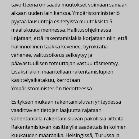
tavoitteena on saada muutokset voimaan samaan
aikaan uuden lain kanssa. Ympäristöministeriö
pyytää lausuntoja esitetyistä muutoksista 5.
maaliskuuta mennessä. Hallitusohjelmassa
linjataan, että rakentamislakia korjataan niin, että
hallinnollinen taakka kevenee, byrokratia
vähenee, valitusoikeus selkeytyy ja
päävastuullisen toteuttajan vastuu täsmentyy.
Lisäksi lakiin määritellään rakentamislupien
käsittelyaikatakuu, kerrotaan
Ympäristöministeriön tiedotteessa.
Esityksen mukaan rakentamisluvan yhteydessä
vaadittavien tietojen laajuutta rajataan
vähentämällä rakentamisluvan pakollisia liitteitä.
Rakentamisluvan käsittelylle säädettäisiin kolmen
kuukauden määräaika. Helsingissä, Turussa ja