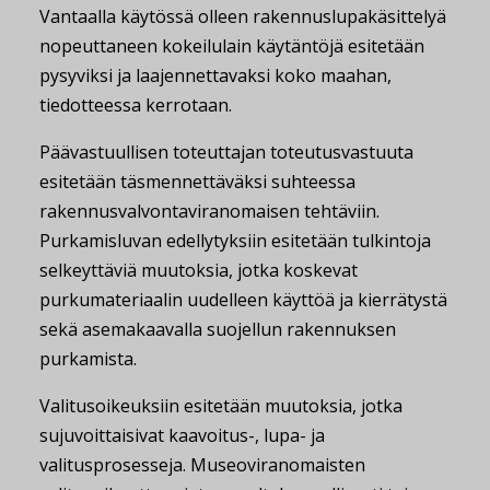
Vantaalla käytössä olleen rakennuslupakäsittelyä
nopeuttaneen kokeilulain käytäntöjä esitetään
pysyviksi ja laajennettavaksi koko maahan,
tiedotteessa kerrotaan.
Päävastuullisen toteuttajan toteutusvastuuta
esitetään täsmennettäväksi suhteessa
rakennusvalvontaviranomaisen tehtäviin.
Purkamisluvan edellytyksiin esitetään tulkintoja
selkeyttäviä muutoksia, jotka koskevat
purkumateriaalin uudelleen käyttöä ja kierrätystä
sekä asemakaavalla suojellun rakennuksen
purkamista.
Valitusoikeuksiin esitetään muutoksia, jotka
sujuvoittaisivat kaavoitus-, lupa- ja
valitusprosesseja. Museoviranomaisten