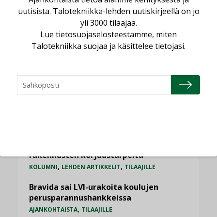
LUETUIMMAT UUTISET
uutisista. Talotekniikka-lehden uutiskirjeellä on jo
yli 3000 tilaajaa.
Viikko
Kuukausi
Lue
tietosuojaselosteestamme
, miten
Talotekniikka suojaa ja käsittelee tietojasi.
Datakeskusurakointi on tekniikkalaji
LEHDEN ARTIKKELIT
Jarno Hacklin Cervin yrityskaupasta:
”Asiakkaat hakevat kumppaneita, jotka
yhdistävät useita teknisiä osaamisalueita
saman katon alle”
AJANKOHTAISTA
Kolumni: Ilmastonmuutos muuttaa
rakennusten korjaustarpeita
,
,
KOLUMNI
LEHDEN ARTIKKELIT
TILAAJILLE
Bravida sai LVI-urakoita koulujen
perusparannushankkeissa
,
AJANKOHTAISTA
TILAAJILLE