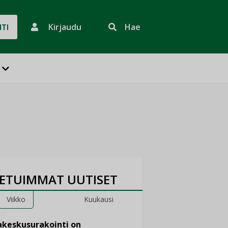
Kirjaudu
Hae
HTI
ETUIMMAT UUTISET
Viikko
Kuukausi
keskusurakointi on