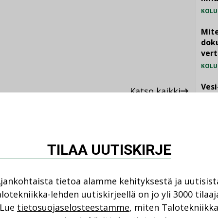
KOLU
Mite
doku
vert
KOLU
Vesi
Katso kaikki
jämä
MIELI
TILAA UUTISKIRJE
jankohtaista tietoa alamme kehityksestä ja uutisist
ANKOHTAISTA
lotekniikka-lehden uutiskirjeellä on jo yli 3000 tilaaj
NI
LEHDEN ARTIKKELIT
Lue
tietosuojaselosteestamme
, miten Talotekniikk
08.2026
04.08.2026