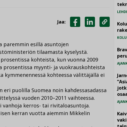
tekn
LEHD
Jaa:
Kol
JAA
JAA
KOPIOI
rake
FACEBOOKISSA
LINKEDINISSÄ
LINKKI
KOLU
a paremmin esillä asuntojen
Brav
istöministeriön tilaamasta kyselystä.
per
9 prosentissa kohteista, kun vuonna 2009
AJAN
sa prosentissa myynti- ja vuokrauskohteista
oka kymmenennessä kohteessa välittäjällä ei
Jarn
”As
jotk
iin eri puolilla Suomea noin kahdessasadassa
osaa
ittelyssä vuoden 2010–2011 vaihteessa.
AJAN
i vanhoja kerros- tai rivitaloasuntoja.
äisen kerran vuotta aiemmin Mikkelin
Kai
vak
talo