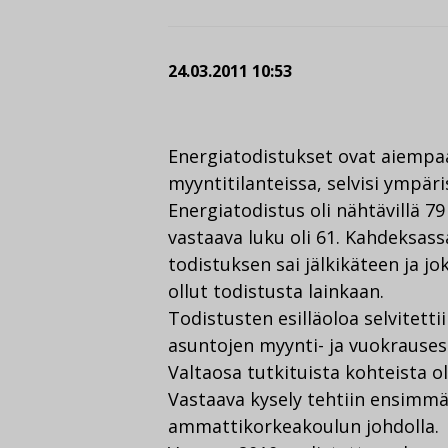
24.03.2011 10:53
Energiatodistukset ovat aiempa
myyntitilanteissa, selvisi ympär
Energiatodistus oli nähtävillä 7
vastaava luku oli 61. Kahdeksas
todistuksen sai jälkikäteen ja j
ollut todistusta lainkaan.
Todistusten esilläoloa selvitett
asuntojen myynti- ja vuokrauses
Valtaosa tutkituista kohteista ol
Vastaava kysely tehtiin ensimm
ammattikorkeakoulun johdolla.