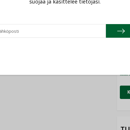
suojaa ja käsittelee tietojasi.
Cons
istyminen
Kaivamattomat
 voimakkaasti:
NIMI
menetelmät
at kilpailuedut
vakiinnuttavat
ät, kun erilliset
Refa
asemansa
ogiat tuodaan
taloyhtiöissä
NIMI
n”
Gra
NIMI
Schn
NIMI
TU