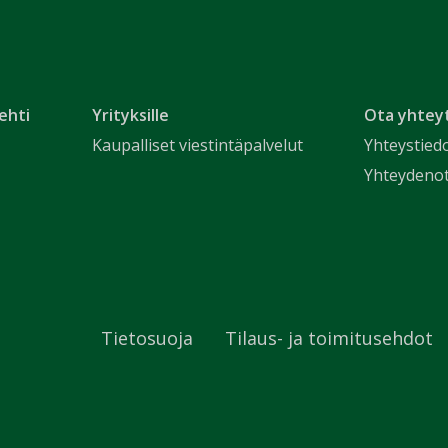
ehti
Yrityksille
Ota yhtey
Kaupalliset viestintäpalvelut
Yhteystied
Yhteydeno
Tietosuoja
Tilaus- ja toimitusehdot