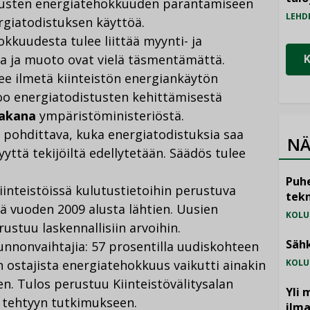
nusten energiatehokkuuden parantamiseen
LEHD
ergiatodistuksen käyttöä.
kkuudesta tulee liittää myynti- ja
a ja muoto ovat vielä täsmentämättä.
ee ilmetä kiinteistön energiankäytön
o energiatodistusten kehittämisestä
akana
ympäristöministeriöstä.
n pohdittava, kuka energiatodistuksia saa
NÄ
vyyttä tekijöiltä edellytetään. Säädös tulee
Puhe
inteistöissä kulutustietoihin perustuva
tekn
ä vuoden 2009 alusta lähtien. Uusien
KOLU
stuu laskennallisiin arvoihin.
Sähk
nnonvaihtajia: 57 prosentilla uudiskohteen
 ostajista energiatehokkuus vaikutti ainakin
KOLU
n. Tulos perustuu Kiinteistövälitysalan
Yli 
 tehtyyn tutkimukseen.
ilm