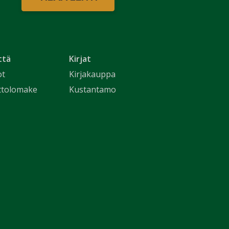
ttä
Kirjat
ot
Kirjakauppa
ttolomake
Kustantamo