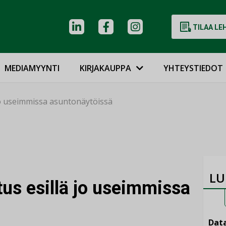
TILAA LE
MEDIAMYYNTI
KIRJAKAUPPA
YHTEYSTIEDOT
jo useimmissa asuntonäytöissä
LU
us esillä jo useimmissa
Data