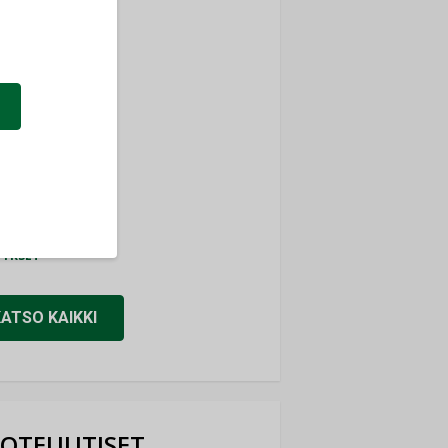
ti
TYKSET
ir
TYKSET
nlund Oy
TYKSET
eider Electric
TYKSET
KATSO KAIKKI
OTEUUTISET