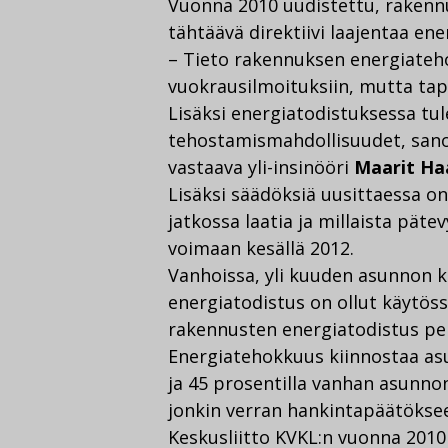
Vuonna 2010 uudistettu, raken
tähtäävä direktiivi laajentaa en
– Tieto rakennuksen energiateho
vuokrausilmoituksiin, mutta tap
Lisäksi energiatodistuksessa tul
tehostamismahdollisuudet, sano
vastaava yli-insinööri
Maarit Ha
Lisäksi säädöksiä uusittaessa o
jatkossa laatia ja millaista päte
voimaan kesällä 2012.
Vanhoissa, yli kuuden asunnon ki
energiatodistus on ollut käytöss
rakennusten energiatodistus peru
Energiatehokkuus kiinnostaa asu
ja 45 prosentilla vanhan asunnon
jonkin verran hankintapäätöksee
Keskusliitto KVKL:n vuonna 2010