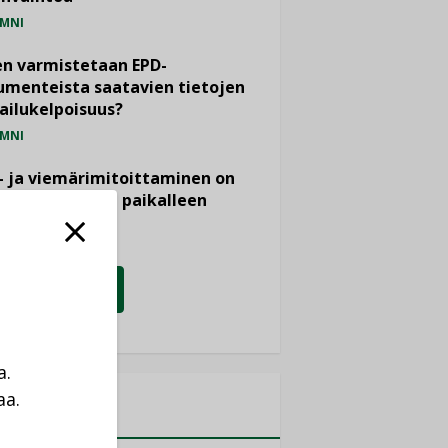
MNI
n varmistetaan EPD-
menteista saatavien tietojen
ailukelpoisuus?
MNI
- ja viemärimitoittaminen on
htänyt ajassa paikalleen
PIDE
KATSO KAIKKI
a.
aa.
MITYKSET
a