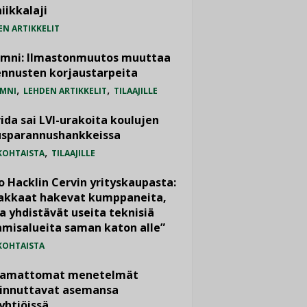
iikkalaji
EN ARTIKKELIT
umni: Ilmastonmuutos muuttaa
nnusten korjaustarpeita
,
,
MNI
LEHDEN ARTIKKELIT
TILAAJILLE
ida sai LVI-urakoita koulujen
usparannushankkeissa
,
KOHTAISTA
TILAAJILLE
o Hacklin Cervin yrityskaupasta:
iakkaat hakevat kumppaneita,
a yhdistävät useita teknisiä
misalueita saman katon alle”
KOHTAISTA
vamattomat menetelmät
iinnuttavat asemansa
yhtiöissä