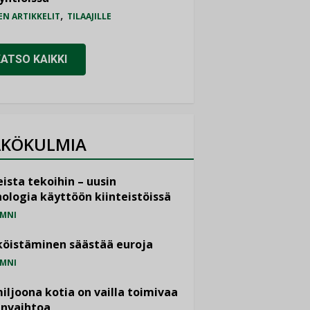
,
EN ARTIKKELIT
TILAAJILLE
KATSO KAIKKI
KÖKULMIA
ista tekoihin – uusin
ologia käyttöön kiinteistöissä
MNI
öistäminen säästää euroja
MNI
miljoona kotia on vailla toimivaa
anvaihtoa