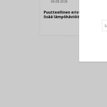
06.08.2026
Sähkö
kasvaa
Puutteellinen eristys
”Tulev
lisää lämpöhäviöitä
syntyv
teknol
yhtee