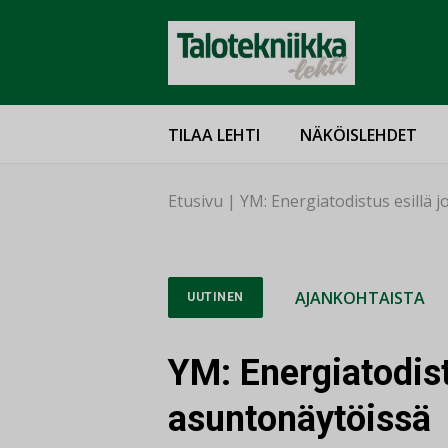
TILAA LEHTI
NÄKÖISLEHDET
Etusivu
|
YM: Energiatodistus esillä 
AJANKOHTAISTA
UUTINEN
YM: Energiatodist
asuntonäytöissä