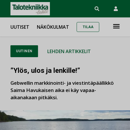
UUTISET
NÄKÖKULMAT
TILAA
LEHDEN ARTIKKELIT
UUTINEN
”Ylös, ulos ja lenkille!”
Gebwellin markkinointi- ja viestintäpäällikkö
Saima Havukaisen aika ei käy vapaa-
aikanakaan pitkäksi.