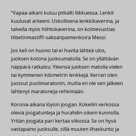
”Vapaa-aikani kuluu pitkälti liikkuessa. Lenkit
kuuluvat arkeeni. Uskollisena lenkkikaverina, ja
talvella myös hiihtokaverina, on kolmevuotias
tiibetinmastiffi-saksanpaimenkoira Messi.
Jos keli on huono tai ei huvita lähteä ulos,
juoksen kotona juoksumatolla. Se on yllättävän
näppärä ratkaisu. Yleensä juoksen matolla viiden
tai kymmenen kilometrin lenkkejä. Kerran olen
juossut puolimaratonin, mutta en ole sen jälkeen
lähtenyt maratoneja rehkimään.
Korona-aikana löysin joogan. Kokeilin verkossa
olevia joogatunteja ja hurahdin oikein kunnolla.
Yritän joogata pari kertaa viikossa. Se on hyvä
vastapaino juoksulle, sillä muuten lihaskunto ja