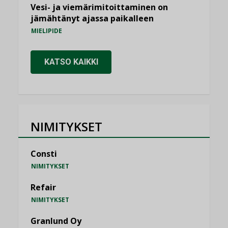
Vesi- ja viemärimitoittaminen on
jämähtänyt ajassa paikalleen
MIELIPIDE
KATSO KAIKKI
NIMITYKSET
Consti
NIMITYKSET
Refair
NIMITYKSET
Granlund Oy