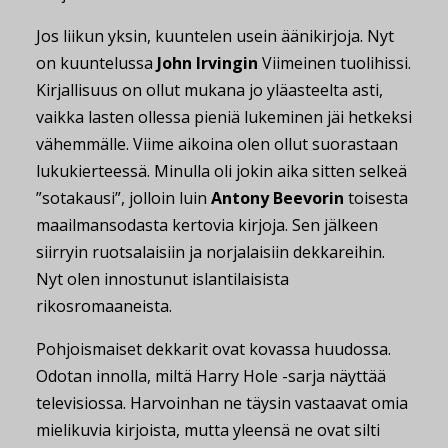
Jos liikun yksin, kuuntelen usein äänikirjoja. Nyt
on kuuntelussa
John Irvingin
Viimeinen tuolihissi.
Kirjallisuus on ollut mukana jo yläasteelta asti,
vaikka lasten ollessa pieniä lukeminen jäi hetkeksi
vähemmälle. Viime aikoina olen ollut suorastaan
lukukierteessä. Minulla oli jokin aika sitten selkeä
”sotakausi”, jolloin luin
Antony Beevorin
toisesta
maailmansodasta kertovia kirjoja. Sen jälkeen
siirryin ruotsalaisiin ja norjalaisiin dekkareihin.
Nyt olen innostunut islantilaisista
rikosromaaneista.
Pohjoismaiset dekkarit ovat kovassa huudossa.
Odotan innolla, miltä Harry Hole -sarja näyttää
televisiossa. Harvoinhan ne täysin vastaavat omia
mielikuvia kirjoista, mutta yleensä ne ovat silti