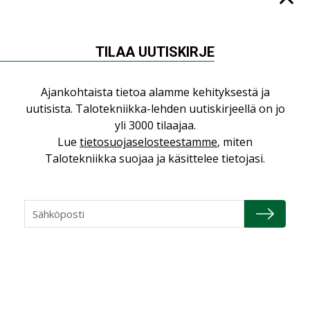
Kaivamattomat
menetelmät
vakiinnuttavat
TILAA UUTISKIRJE
asemansa taloyhtiöissä
Ajankohtaista tietoa alamme kehityksestä ja
uutisista. Talotekniikka-lehden uutiskirjeellä on jo
yli 3000 tilaajaa.
Lue
tietosuojaselosteestamme
, miten
Talotekniikka suojaa ja käsittelee tietojasi.
LUETUIMMAT UUTISET
Viikko
Kuukausi
Datakeskusurakointi on tekniikkalaji
LEHDEN ARTIKKELIT
Jarno Hacklin Cervin yrityskaupasta:
”Asiakkaat hakevat kumppaneita, jotka
yhdistävät useita teknisiä osaamisalueita