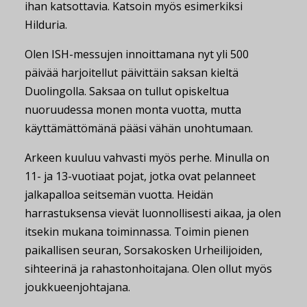
ihan katsottavia. Katsoin myös esimerkiksi
Hilduria.
Olen ISH-messujen innoittamana nyt yli 500
päivää harjoitellut päivittäin saksan kieltä
Duolingolla. Saksaa on tullut opiskeltua
nuoruudessa monen monta vuotta, mutta
käyttämättömänä pääsi vähän unohtumaan.
Arkeen kuuluu vahvasti myös perhe. Minulla on
11- ja 13-vuotiaat pojat, jotka ovat pelanneet
jalkapalloa seitsemän vuotta. Heidän
harrastuksensa vievät luonnollisesti aikaa, ja olen
itsekin mukana toiminnassa. Toimin pienen
paikallisen seuran, Sorsakosken Urheilijoiden,
sihteerinä ja rahastonhoitajana. Olen ollut myös
joukkueenjohtajana.