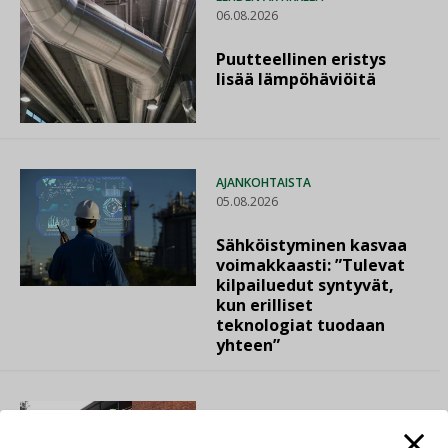
06.08.2026
Puutteellinen eristys
lisää lämpöhäviöitä
AJANKOHTAISTA
05.08.2026
Sähköistyminen kasvaa
voimakkaasti: ”Tulevat
kilpailuedut syntyvät,
kun erilliset
teknologiat tuodaan
yhteen”
LEHDEN ARTIKKELIT
04.08.2026