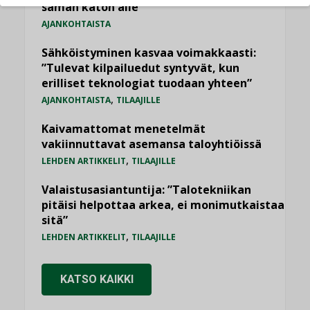
saman katon alle”
AJANKOHTAISTA
Sähköistyminen kasvaa voimakkaasti:
”Tulevat kilpailuedut syntyvät, kun
erilliset teknologiat tuodaan yhteen”
,
AJANKOHTAISTA
TILAAJILLE
Kaivamattomat menetelmät
vakiinnuttavat asemansa taloyhtiöissä
,
LEHDEN ARTIKKELIT
TILAAJILLE
Valaistusasiantuntija: ”Talotekniikan
pitäisi helpottaa arkea, ei monimutkaistaa
sitä”
,
LEHDEN ARTIKKELIT
TILAAJILLE
KATSO KAIKKI