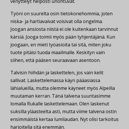
venyttelyt helposti unohtuvat.
Työni on suurelta osin tietokonehommia, joten
niska- ja hartiavaivat voisivat olla ongelma.
Joogan ansiosta niistä ei ole kuitenkaan tarvinnut
kärsiä. Jooga toimii myös pään tyhjentäjänä. Kun
joogaan, en mieti työasioita tai sitä, miten joku
tuote pitäisi tuoda maailmalle. Keskityn vain
siihen, että pääsen seuraavaan asentoon.
Talvisin hiihdän ja laskettelen, jos vain kelit
sallivat. Laskettelemassa käyn pääasiassa
lähialueilla, mutta olemme käyneet myös Alpeilla
muutaman kerran. Tänä talvena suuntasimme
lomalla Rukalle laskettelemaan. Olen laskenut
suksilla yläasteelta asti, mutta viime talvena ostin
ensimmäistä kertaa lumilaudan. Nyt olisi tarkoitus
harjoitella sitä enemmän.