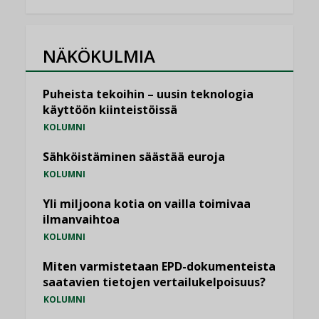
NÄKÖKULMIA
Puheista tekoihin – uusin teknologia
käyttöön kiinteistöissä
KOLUMNI
Sähköistäminen säästää euroja
KOLUMNI
Yli miljoona kotia on vailla toimivaa
ilmanvaihtoa
KOLUMNI
Miten varmistetaan EPD-dokumenteista
saatavien tietojen vertailukelpoisuus?
KOLUMNI