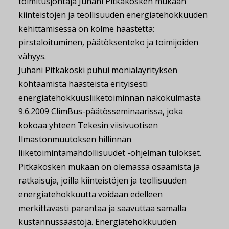
toimitusjohtaja Juhani Pitkäkosken mukaan
kiinteistöjen ja teollisuuden energiatehokkuuden
kehittämisessä on kolme haastetta:
pirstaloituminen, päätöksenteko ja toimijoiden
vähyys.
Juhani Pitkäkoski puhui monialayrityksen
kohtaamista haasteista erityisesti
energiatehokkuusliiketoiminnan näkökulmasta
9.6.2009 ClimBus-päätösseminaarissa, joka
kokoaa yhteen Tekesin viisivuotisen
Ilmastonmuutoksen hillinnän
liiketoimintamahdollisuudet -ohjelman tulokset.
Pitkäkosken mukaan on olemassa osaamista ja
ratkaisuja, joilla kiinteistöjen ja teollisuuden
energiatehokkuutta voidaan edelleen
merkittävästi parantaa ja saavuttaa samalla
kustannussäästöjä. Energiatehokkuuden