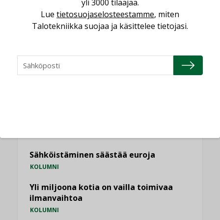
yli 3000 tilaajaa.
Lue
tietosuojaselosteestamme
, miten
KATSO KAIKKI
Talotekniikka suojaa ja käsittelee tietojasi.
NÄKÖKULMIA
Puheista tekoihin – uusin teknologia
käyttöön kiinteistöissä
KOLUMNI
Sähköistäminen säästää euroja
KOLUMNI
Yli miljoona kotia on vailla toimivaa
ilmanvaihtoa
KOLUMNI