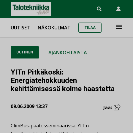
UUTISET
NÄKÖKULMAT
TILAA
AJANKOHTAISTA
UUTINEN
YITn Pitkäkoski:
Energiatehokkuuden
kehittämisessä kolme haastetta
09.06.2009 13:37
Jaa:
ClimBus-päätösseminaarissa: YIT:n