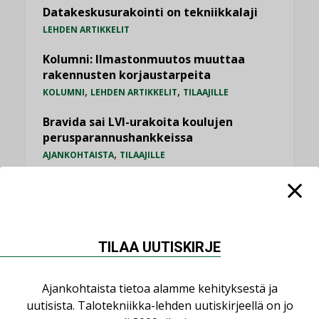
Datakeskusurakointi on tekniikkalaji
LEHDEN ARTIKKELIT
Kolumni: Ilmastonmuutos muuttaa
rakennusten korjaustarpeita
,
,
KOLUMNI
LEHDEN ARTIKKELIT
TILAAJILLE
Bravida sai LVI-urakoita koulujen
perusparannushankkeissa
,
AJANKOHTAISTA
TILAAJILLE
Jarno Hacklin Cervin yrityskaupasta:
”Asiakkaat hakevat kumppaneita, jotka
yhdistävät useita teknisiä osaamisalueita
saman katon alle”
TILAA UUTISKIRJE
AJANKOHTAISTA
Kaivamattomat menetelmät
Ajankohtaista tietoa alamme kehityksestä ja
vakiinnuttavat asemansa taloyhtiöissä
uutisista. Talotekniikka-lehden uutiskirjeellä on jo
,
LEHDEN ARTIKKELIT
TILAAJILLE