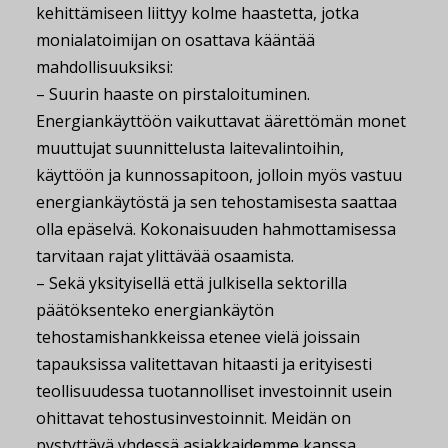
kehittämiseen liittyy kolme haastetta, jotka
monialatoimijan on osattava kääntää
mahdollisuuksiksi:
– Suurin haaste on pirstaloituminen.
Energiankäyttöön vaikuttavat äärettömän monet
muuttujat suunnittelusta laitevalintoihin,
käyttöön ja kunnossapitoon, jolloin myös vastuu
energiankäytöstä ja sen tehostamisesta saattaa
olla epäselvä. Kokonaisuuden hahmottamisessa
tarvitaan rajat ylittävää osaamista.
– Sekä yksityisellä että julkisella sektorilla
päätöksenteko energiankäytön
tehostamishankkeissa etenee vielä joissain
tapauksissa valitettavan hitaasti ja erityisesti
teollisuudessa tuotannolliset investoinnit usein
ohittavat tehostusinvestoinnit. Meidän on
pystyttävä yhdessä asiakkaidemme kanssa