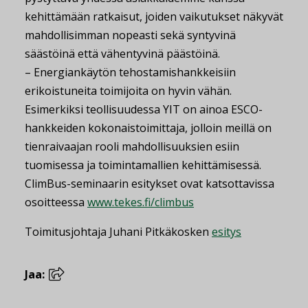
kehittämään ratkaisut, joiden vaikutukset näkyvät
mahdollisimman nopeasti sekä syntyvinä
säästöinä että vähentyvinä päästöinä.
– Energiankäytön tehostamishankkeisiin
erikoistuneita toimijoita on hyvin vähän.
Esimerkiksi teollisuudessa YIT on ainoa ESCO-
hankkeiden kokonaistoimittaja, jolloin meillä on
tienraivaajan rooli mahdollisuuksien esiin
tuomisessa ja toimintamallien kehittämisessä.
ClimBus-seminaarin esitykset ovat katsottavissa
osoitteessa
www.tekes.fi/climbus
Toimitusjohtaja Juhani Pitkäkosken
esitys
Jaa: