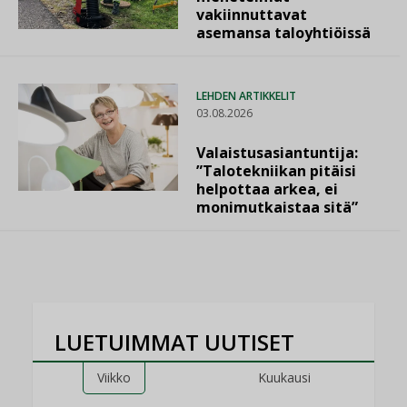
vakiinnuttavat
asemansa taloyhtiöissä
LEHDEN ARTIKKELIT
03.08.2026
Valaistusasiantuntija:
”Talotekniikan pitäisi
helpottaa arkea, ei
monimutkaistaa sitä”
LUETUIMMAT UUTISET
Viikko
Kuukausi