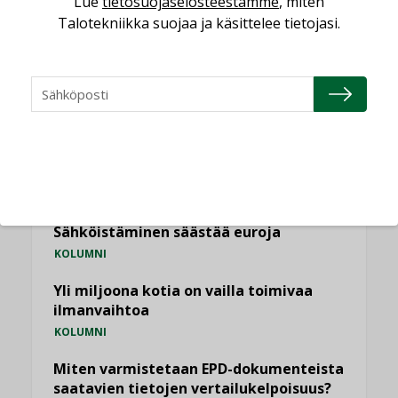
Lue
tietosuojaselosteestamme
, miten
Talotekniikka suojaa ja käsittelee tietojasi.
NÄKÖKULMIA
Puheista tekoihin – uusin teknologia
käyttöön kiinteistöissä
KOLUMNI
Sähköistäminen säästää euroja
KOLUMNI
Yli miljoona kotia on vailla toimivaa
ilmanvaihtoa
KOLUMNI
Miten varmistetaan EPD-dokumenteista
saatavien tietojen vertailukelpoisuus?