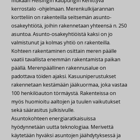
mukaan Helsingin kaupungin Kehittyvä
kerrostalo -ohjelmaan. Merenkulkijarannan
kortteliin on rakenteilla seitsemän asunto-
osakeyhtiötä, joihin rakennetaan yhteensä n. 250
asuntoa. Asunto-osakeyhtiöistä kaksi on jo
valmistunut ja kolmas yhtiö on rakenteilla.
Kohteen rakentaminen osittain meren päälle
vaatii tavallista enemmän rakentamista paikan
päällä. Merenpäällinen rakennusalue on
padottava töiden ajaksi. Kasuuniperustukset
rakennetaan kestämään jääkuormaa, joka vastaa
100 henkilöauton törmäystä. Rakenteissa on
myös huomioitu aaltojen ja tuulen vaikutukset
sekä säärasitus julkisivulle.
Asuntokohteen energiaratkaisuissa
hyödynnetään uutta teknologiaa. Merivettä
käytetään hyväksi asuntojen jäähdytyksessä ja