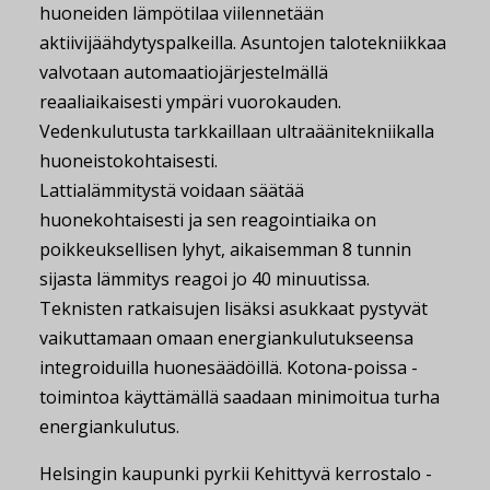
huoneiden lämpötilaa viilennetään
aktiivijäähdytyspalkeilla. Asuntojen talotekniikkaa
valvotaan automaatiojärjestelmällä
reaaliaikaisesti ympäri vuorokauden.
Vedenkulutusta tarkkaillaan ultraäänitekniikalla
huoneistokohtaisesti.
Lattialämmitystä voidaan säätää
huonekohtaisesti ja sen reagointiaika on
poikkeuksellisen lyhyt, aikaisemman 8 tunnin
sijasta lämmitys reagoi jo 40 minuutissa.
Teknisten ratkaisujen lisäksi asukkaat pystyvät
vaikuttamaan omaan energiankulutukseensa
integroiduilla huonesäädöillä. Kotona-poissa -
toimintoa käyttämällä saadaan minimoitua turha
energiankulutus.
Helsingin kaupunki pyrkii Kehittyvä kerrostalo -