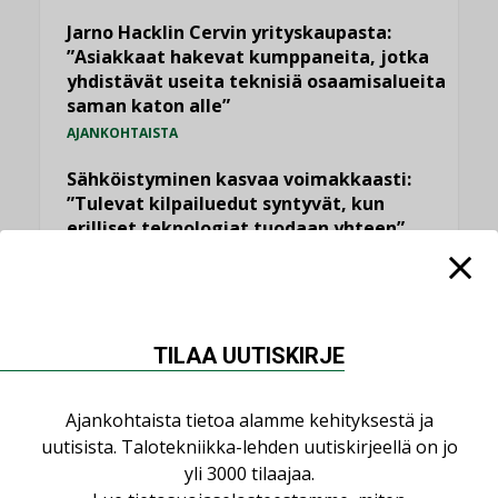
Jarno Hacklin Cervin yrityskaupasta:
”Asiakkaat hakevat kumppaneita, jotka
yhdistävät useita teknisiä osaamisalueita
saman katon alle”
AJANKOHTAISTA
Sähköistyminen kasvaa voimakkaasti:
”Tulevat kilpailuedut syntyvät, kun
erilliset teknologiat tuodaan yhteen”
,
AJANKOHTAISTA
TILAAJILLE
Puutteellinen eristys lisää lämpöhäviöitä
LEHDEN ARTIKKELIT
TILAA UUTISKIRJE
Kaivamattomat menetelmät
vakiinnuttavat asemansa taloyhtiöissä
Ajankohtaista tietoa alamme kehityksestä ja
,
LEHDEN ARTIKKELIT
TILAAJILLE
uutisista. Talotekniikka-lehden uutiskirjeellä on jo
yli 3000 tilaajaa.
KATSO KAIKKI