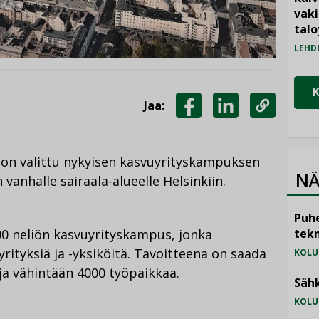
vak
talo
LEHD
Jaa:
JAA
JAA
KOPIOI
FACEBOOKISSA
LINKEDINISSÄ
LINKKI
 on valittu nykyisen kasvuyrityskampuksen
NÄ
vanhalle sairaala-alueelle Helsinkiin.
Puhe
tekn
000 neliön kasvuyrityskampus, jonka
yrityksiä ja -yksiköitä. Tavoitteena on saada
KOLU
 ja vähintään 4000 työpaikkaa.
Sähk
KOLU