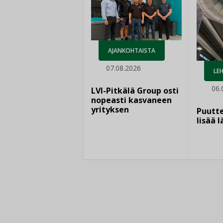
AJANKOHTAISTA
07.08.2026
LEH
06.
LVI-Pitkälä Group osti
nopeasti kasvaneen
yrityksen
Puutte
lisää 