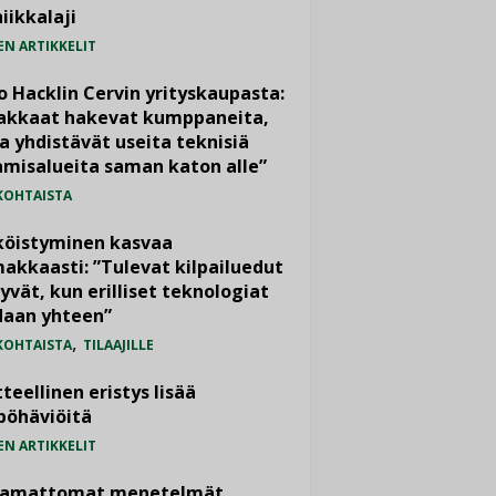
iikkalaji
EN ARTIKKELIT
o Hacklin Cervin yrityskaupasta:
iakkaat hakevat kumppaneita,
a yhdistävät useita teknisiä
misalueita saman katon alle”
KOHTAISTA
köistyminen kasvaa
akkaasti: ”Tulevat kilpailuedut
yvät, kun erilliset teknologiat
daan yhteen”
,
KOHTAISTA
TILAAJILLE
teellinen eristys lisää
pöhäviöitä
EN ARTIKKELIT
vamattomat menetelmät