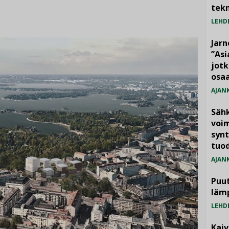
tekn
LEHD
Jarn
”As
jotk
osaa
AJAN
Säh
voim
synt
tuo
AJAN
Puut
läm
LEHD
Kai