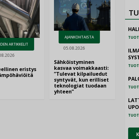
TU
HAL
AJANKOHTAISTA
TUOT
DEN ARTIKKELIT
05.08.2026
ILM
08.2026
SYS
Sähköistyminen
TUOT
kasvaa voimakkaasti:
ellinen eristys
”Tulevat kilpailuedut
lämpöhäviöitä
PAL
syntyvät, kun erilliset
teknologiat tuodaan
TUOT
yhteen”
LAT
UP
TUOT