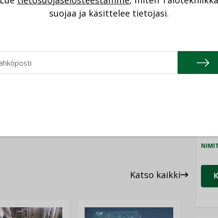
Lue
tietosuojaselosteestamme
, miten Talotekniikk
NI
suojaa ja käsittelee tietojasi.
Cons
NIMI
Refa
KASVUYRITYSKAMPUS
KEVA
NIMI
Gra
YIT
NIMI
Schn
NIMI
Katso kaikki