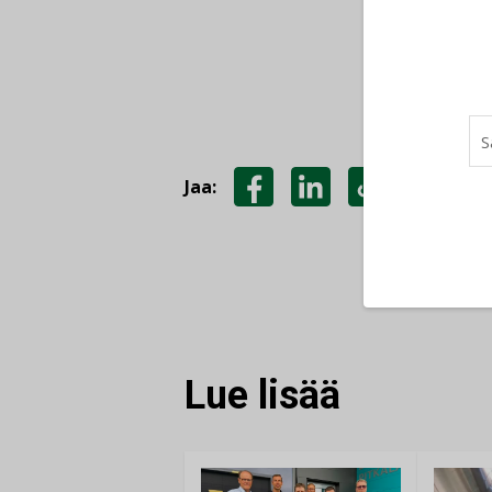
Jaa:
JAA
JAA
KOPIOI
FACEBOOKISSA
LINKEDINISSÄ
LINKKI
Lue lisää