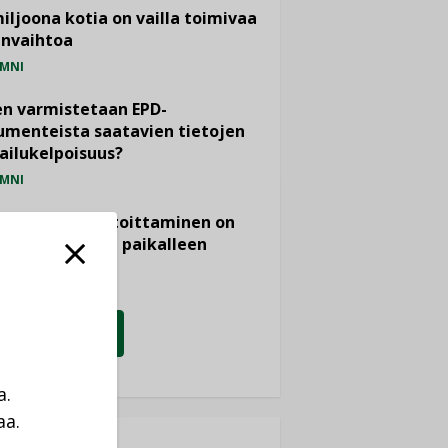
miljoona kotia on vailla toimivaa
anvaihtoa
MNI
n varmistetaan EPD-
menteista saatavien tietojen
ailukelpoisuus?
MNI
- ja viemärimitoittaminen on
htänyt ajassa paikalleen
PIDE
KATSO KAIKKI
a.
aa.