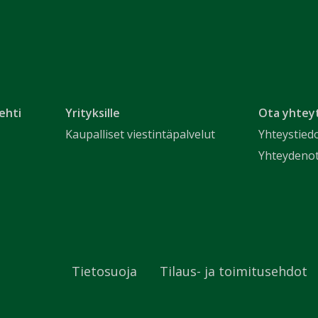
ehti
Yrityksille
Ota yhtey
Kaupalliset viestintäpalvelut
Yhteystied
Yhteydeno
Tietosuoja
Tilaus- ja toimitusehdot