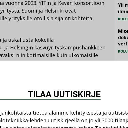
a vuonna 2023. YIT:n ja Kevan konsortioon
Yli 
 yritystä. Suomi ja Helsinki ovat
ilm
ille yrityksille otollisia sijaintikohteita.
KOLU
Mite
doku
ja uskallusta kokeilla
vert
a, ja Helsingin kasvuyrityskampushankkeen
KOLU
vaksi niin kotimaisille kuin ulkomaisille
”, sanoo YIT:n kaupunkikehityksestä vastaava
Vesi
jämä
MIELI
din visio, saattaa muuttua suunnittelun
TILAA UUTISKIRJE
tehdit Oy
jankohtaista tietoa alamme kehityksestä ja uutisist
lotekniikka-lehden uutiskirjeellä on jo yli 3000 tilaaj