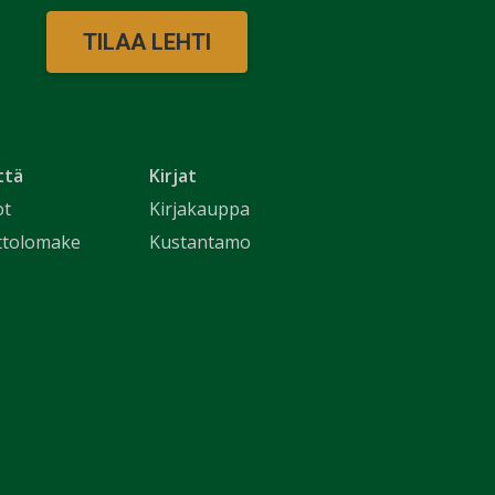
TILAA LEHTI
ttä
Kirjat
ot
Kirjakauppa
ttolomake
Kustantamo