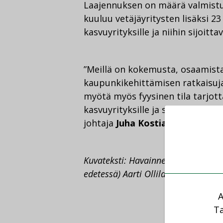
Laajennuksen on määrä valmistu
kuuluu vetäjäyritysten lisäksi 23
kasvuyrityksille ja niihin sijoittav
”Meillä on kokemusta, osaamista 
kaupunkikehittämisen ratkaisuj
myötä myös fyysinen tila tarjotta
kasvuyrityksille ja sijoittajille
johtaja
Juha Kostiainen
.
Kuvateksti: Havainnekuva (arkkiteh
edetessä) Aarti Ollila Ristola Arkki
A
Ta