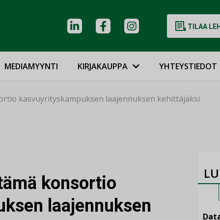
TILAA LE
MEDIAMYYNTI
KIRJAKAUPPA
YHTEYSTIEDOT
ortio kasvuyrityskampuksen laajennuksen kehittäjäksi
LU
etämä konsortio
uksen laajennuksen
Data