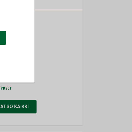
a
MITYKSET
ti
TYKSET
ir
TYKSET
nlund Oy
TYKSET
eider Electric
TYKSET
KATSO KAIKKI