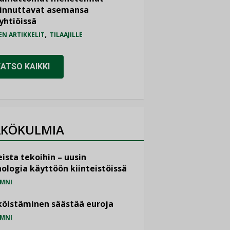
iinnuttavat asemansa
yhtiöissä
,
EN ARTIKKELIT
TILAAJILLE
KATSO KAIKKI
KÖKULMIA
ista tekoihin – uusin
ologia käyttöön kiinteistöissä
MNI
öistäminen säästää euroja
MNI