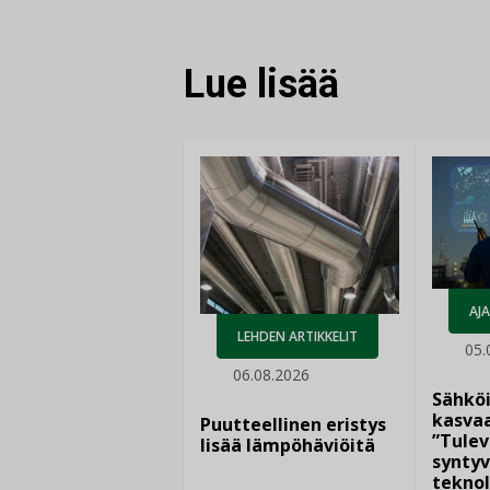
Lue lisää
AJ
LEHDEN ARTIKKELIT
05.
06.08.2026
Sähkö
kasvaa
Puutteellinen eristys
”Tulev
lisää lämpöhäviöitä
syntyv
teknol