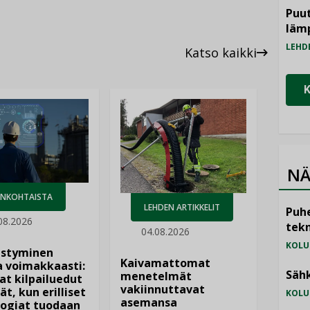
Puut
läm
LEHD
Katso kaikki
NÄ
ANKOHTAISTA
LEHDEN ARTIKKELIT
Puhe
08.2026
tekn
04.08.2026
KOLU
istyminen
Kaivamattomat
 voimakkaasti:
Sähk
menetelmät
at kilpailuedut
vakiinnuttavat
ät, kun erilliset
KOLU
asemansa
ogiat tuodaan