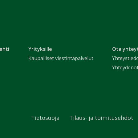
ehti
Yrityksille
Ota yhtey
Kaupalliset viestintäpalvelut
Yhteystied
Yhteydeno
Tietosuoja
Tilaus- ja toimitusehdot