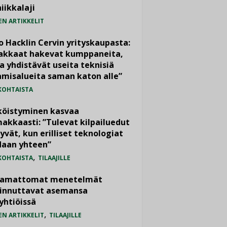
iikkalaji
EN ARTIKKELIT
o Hacklin Cervin yrityskaupasta:
iakkaat hakevat kumppaneita,
a yhdistävät useita teknisiä
misalueita saman katon alle”
KOHTAISTA
köistyminen kasvaa
akkaasti: ”Tulevat kilpailuedut
yvät, kun erilliset teknologiat
daan yhteen”
,
KOHTAISTA
TILAAJILLE
vamattomat menetelmät
iinnuttavat asemansa
yhtiöissä
,
EN ARTIKKELIT
TILAAJILLE