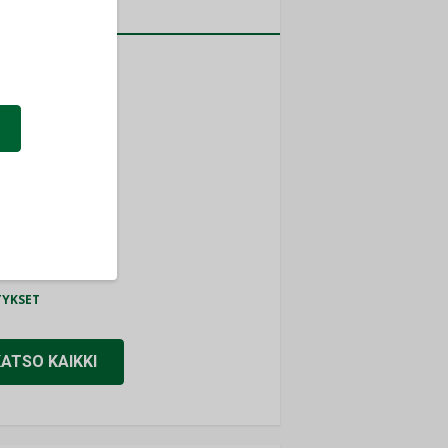
a
MITYKSET
ti
TYKSET
ir
TYKSET
nlund Oy
TYKSET
eider Electric
TYKSET
KATSO KAIKKI