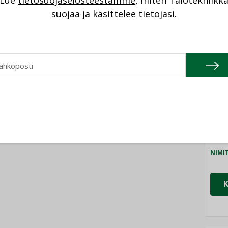
Lue
tietosuojaselosteestamme
, miten Talotekniikk
NI
suojaa ja käsittelee tietojasi.
Cons
NIMI
Refa
NIMI
Gra
NIMI
Schn
NIMI