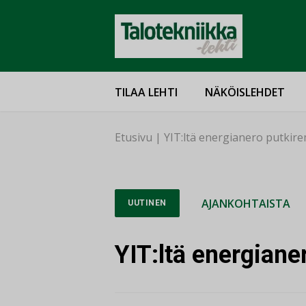
TILAA LEHTI
NÄKÖISLEHDET
Etusivu
|
YIT:ltä energianero putkire
AJANKOHTAISTA
UUTINEN
YIT:ltä energiane