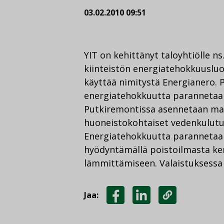
03.02.2010 09:51
YIT on kehittänyt taloyhtiölle n
kiinteistön energiatehokkuusluo
käyttää nimitystä Energianero. P
energiatehokkuutta parannetaan
Putkiremontissa asennetaan ma
huoneistokohtaiset vedenkulutus
Energiatehokkuutta parannetaan
hyödyntämällä poistoilmasta ke
lämmittämiseen. Valaistuksessa 
Jaa:
JAA
JAA
KOPIOI
FACEBOOKISSA
LINKEDINISSÄ
LINKKI