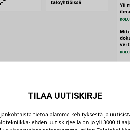
taloyhtiöissä
n”
Yli 
ilm
KOLU
Mite
doku
vert
KOLU
Vesi
jämä
MIELI
TILAA UUTISKIRJE
jankohtaista tietoa alamme kehityksestä ja uutisist
lotekniikka-lehden uutiskirjeellä on jo yli 3000 tilaaj