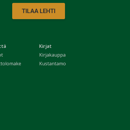
TILAA LEHTI
ttä
Kirjat
ot
Kirjakauppa
ttolomake
Kustantamo