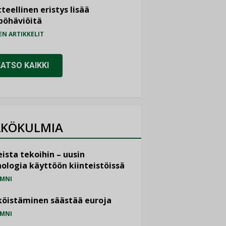
teellinen eristys lisää
pöhäviöitä
EN ARTIKKELIT
KATSO KAIKKI
KÖKULMIA
ista tekoihin – uusin
ologia käyttöön kiinteistöissä
MNI
öistäminen säästää euroja
MNI