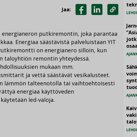
tekn
Jaa:
LEHD
JAA
JAA
KOPIOI
FACEBOOKISSA
LINKEDINISSÄ
LINKKI
Jarn
”As
s. energianeron putkiremontin, joka parantaa
jotk
kkaa. Energiaa säästävistä palveluistaan YIT
osaa
utkiremontti on energianero silloin, kun
AJAN
 taloyhtiön remontin yhteydessä.
hdollisuuksien mukaan mm.
Säh
voim
mittarit ja vettä säästävät vesikalusteet.
synt
 lämmön talteenotolla tai vaihtoehtoisesti
tuo
rättyä energiaa käyttöveden
AJAN
käytetään led-valoja.
Kai
vak
talo
LEHD