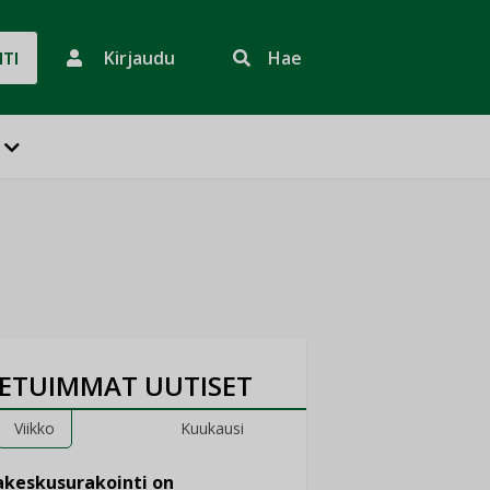
Kirjaudu
Hae
HTI
ETUIMMAT UUTISET
Viikko
Kuukausi
keskusurakointi on