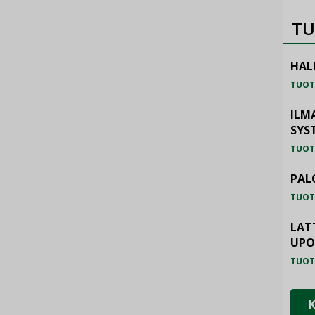
TU
HAL
TUOT
ILM
SYS
TUOT
PAL
TUOT
LAT
UP
TUOT