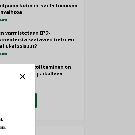
miljoona kotia on vailla toimivaa
anvaihtoa
MNI
n varmistetaan EPD-
menteista saatavien tietojen
ailukelpoisuus?
MNI
- ja viemärimitoittaminen on
htänyt ajassa paikalleen
PIDE
KATSO KAIKKI
a.
aa.