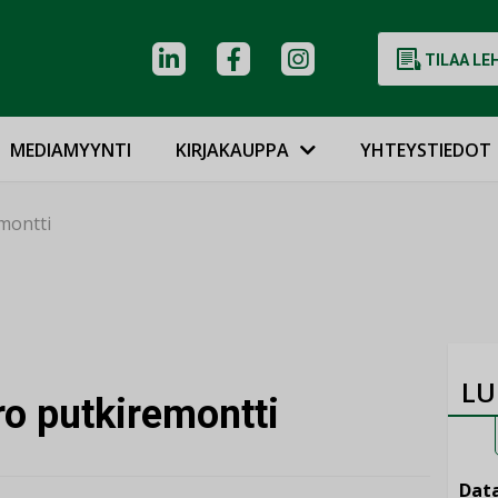
TILAA LE
MEDIAMYYNTI
KIRJAKAUPPA
YHTEYSTIEDOT
montti
LU
ro putkiremontti
Data