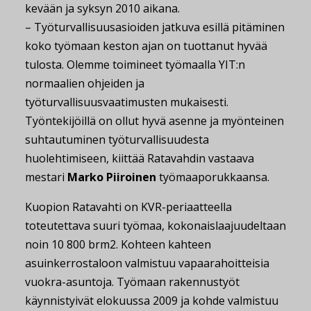
kevään ja syksyn 2010 aikana.
– Työturvallisuusasioiden jatkuva esillä pitäminen
koko työmaan keston ajan on tuottanut hyvää
tulosta. Olemme toimineet työmaalla YIT:n
normaalien ohjeiden ja
työturvallisuusvaatimusten mukaisesti.
Työntekijöillä on ollut hyvä asenne ja myönteinen
suhtautuminen työturvallisuudesta
huolehtimiseen, kiittää Ratavahdin vastaava
mestari
Marko Piiroinen
työmaaporukkaansa.
Kuopion Ratavahti on KVR-periaatteella
toteutettava suuri työmaa, kokonaislaajuudeltaan
noin 10 800 brm2. Kohteen kahteen
asuinkerrostaloon valmistuu vapaarahoitteisia
vuokra-asuntoja. Työmaan rakennustyöt
käynnistyivät elokuussa 2009 ja kohde valmistuu