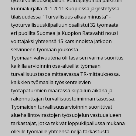
työturvallisuuskilpailun. Voittajatyömaa palkittiin
kunniakirjalla 20.1.2011 Kuopiossa järjestetyssä
tilaisuudessa. ”Turvallisuus alkaa minusta” -
työturvallisuuskilpailuun osallistui 32 työmaata
eri puolilta Suomea ja Kuopion Ratavahti nousi
voittajaksi yhteensä 15 karsinnoista jatkoon
selvinneen työmaan joukosta.
Työmaan vahvuutena oli tasaisen varma suoritus
kaikilla arvioinnin osa-alueilla: työmaan
turvallisuustasoa mittaavassa TR-mittauksessa,
kaikkien työmaalla työskentelevien
työtapaturmien määrässä kilpailun aikana ja
rakennuttajan turvallisuustoiminnan tasossa.
Työmaiden turvallisuusarvioinnin suorittivat
aluehallintovirastojen työsuojelun vastuualueen
tarkastajat, jotka tekivät loppukilpailussa mukana
olleille työmaille yhteensä neljä tarkastusta