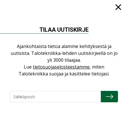
LEHDEN ARTIKKELIT
Jarno Hacklin Cervin yrityskaupasta:
”Asiakkaat hakevat kumppaneita, jotka
yhdistävät useita teknisiä osaamisalueita
TILAA UUTISKIRJE
saman katon alle”
AJANKOHTAISTA
Ajankohtaista tietoa alamme kehityksestä ja
Sähköistyminen kasvaa voimakkaasti:
uutisista. Talotekniikka-lehden uutiskirjeellä on jo
”Tulevat kilpailuedut syntyvät, kun
yli 3000 tilaajaa.
erilliset teknologiat tuodaan yhteen”
Lue
tietosuojaselosteestamme
, miten
,
AJANKOHTAISTA
TILAAJILLE
Talotekniikka suojaa ja käsittelee tietojasi.
Puutteellinen eristys lisää lämpöhäviöitä
LEHDEN ARTIKKELIT
Kaivamattomat menetelmät
vakiinnuttavat asemansa taloyhtiöissä
,
LEHDEN ARTIKKELIT
TILAAJILLE