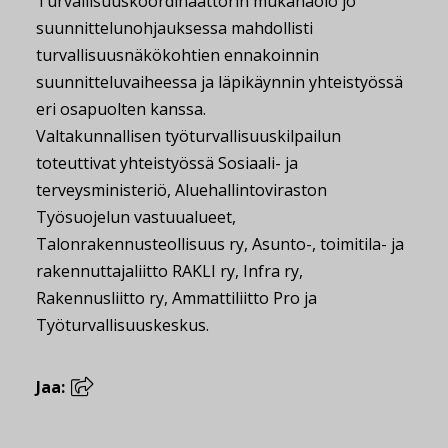
Turvallisuuskoordinaattorin mukanaolo jo
suunnittelunohjauksessa mahdollisti
turvallisuusnäkökohtien ennakoinnin
suunnitteluvaiheessa ja läpikäynnin yhteistyössä
eri osapuolten kanssa.
Valtakunnallisen työturvallisuuskilpailun
toteuttivat yhteistyössä Sosiaali- ja
terveysministeriö, Aluehallintoviraston
Työsuojelun vastuualueet,
Talonrakennusteollisuus ry, Asunto-, toimitila- ja
rakennuttajaliitto RAKLI ry, Infra ry,
Rakennusliitto ry, Ammattiliitto Pro ja
Työturvallisuuskeskus.
Jaa: