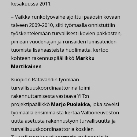
kesäkuussa 2011.
– Vaikka runkotyövaihe ajoittui pääosin kovaan
talveen 2009-2010, silti työmaalla onnistuttiin
työskentelemään turvallisesti kovien pakkasten,
pimeän vuodenajan ja runsaiden lumisateiden
tuomista lisähaasteista huolimatta, kertoo
kohteen rakennuspäällikkö
Markku
Martikainen
.
Kuopion Ratavahdin työmaan
turvallisuuskoordinaattorina toimi
rakennuttamisesta vastaava YIT:n
projektipäällikkö
Marjo Puolakka
, joka sovelsi
työmaalla ensimmäistä kertaa Valtioneuvoston
uutta asetusta rakennustyön turvallisuutta ja
turvallisuuskoordinaattoria koskien.