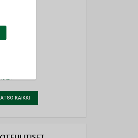
ti
TYKSET
ir
TYKSET
nlund Oy
TYKSET
eider Electric
TYKSET
KATSO KAIKKI
OTEUUTISET