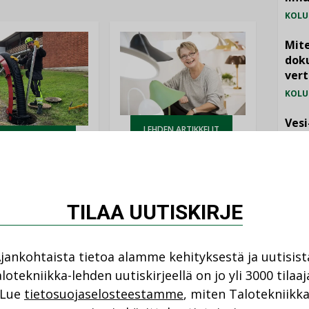
KOLU
Mite
doku
vert
KOLU
Vesi
LEHDEN ARTIKKELIT
jämä
DEN ARTIKKELIT
03.08.2026
MIELI
08.2026
Valaistusasiantuntija:
mattomat
”Talotekniikan pitäisi
TILAA UUTISKIRJE
elmät
helpottaa arkea, ei
nuttavat
monimutkaistaa sitä”
nsa
tiöissä
jankohtaista tietoa alamme kehityksestä ja uutisist
lotekniikka-lehden uutiskirjeellä on jo yli 3000 tilaaj
NI
Lue
tietosuojaselosteestamme
, miten Talotekniikk