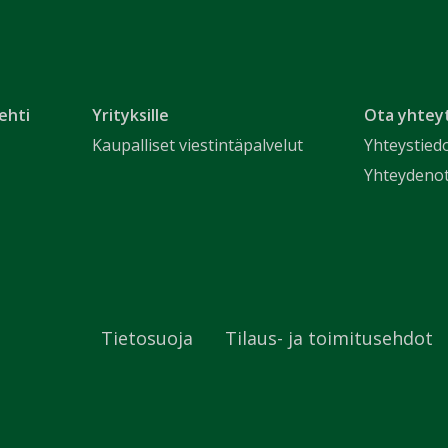
ehti
Yrityksille
Ota yhtey
Kaupalliset viestintäpalvelut
Yhteystied
Yhteydeno
Tietosuoja
Tilaus- ja toimitusehdot