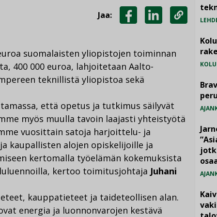
tekn
Jaa:
LEHD
JAA
JAA
KOPIOI
FACEBOOKISSA
LINKEDINISSÄ
LINKKI
Kol
rake
 euroa suomalaisten yliopistojen toiminnan
KOLU
, 400 000 euroa, lahjoitetaan Aalto-
ampereen teknillistä yliopistoa sekä
Brav
per
amassa, että opetus ja tutkimus säilyvät
AJAN
mme myös muulla tavoin laajasti yhteistyötä
Jarn
mme vuosittain satoja harjoittelu- ja
”As
 kaupallisten alojen opiskelijoille ja
jotk
ämiseen kertomalla työelämän kokemuksista
osaa
ailuluennoilla, kertoo toimitusjohtaja
Juhani
AJAN
Kai
ieteet, kauppatieteet ja taideteollisen alan.
vak
 ovat energia ja luonnonvarojen kestävä
talo