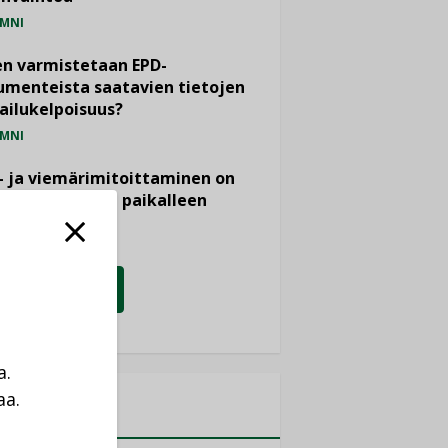
MNI
n varmistetaan EPD-
menteista saatavien tietojen
ailukelpoisuus?
MNI
- ja viemärimitoittaminen on
htänyt ajassa paikalleen
PIDE
KATSO KAIKKI
a.
aa.
MITYKSET
a