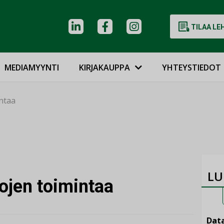
TILAA LE
MEDIAMYYNTI
KIRJAKAUPPA
YHTEYSTIEDOT
intaa
LU
tojen toimintaa
Data