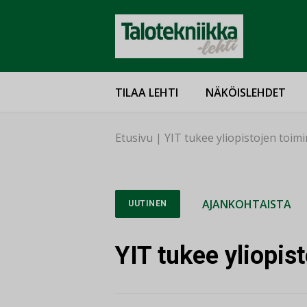
TILAA LEHTI
NÄKÖISLEHDET
Etusivu
|
YIT tukee yliopistojen toim
AJANKOHTAISTA
UUTINEN
YIT tukee yliopis