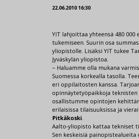
22.06.2010 16:30
YIT lahjoittaa yhteensä 480 000
tukemiseen. Suurin osa summasta
yliopistolle. Lisäksi YIT tukee T
Jyväskylän yliopistoa.
– Haluamme olla mukana varmist
Suomessa korkealla tasolla. Tee
eri oppilaitosten kanssa. Tarjoa
opinnäytetyöpaikkoja teknisten ja
osallistumme opintojen kehitt
erilaisissa tilaisuuksissa ja vier
Pitkäkoski
.
Aalto-yliopisto kattaa tekniset t
Sen keskeisiä painopistealueita