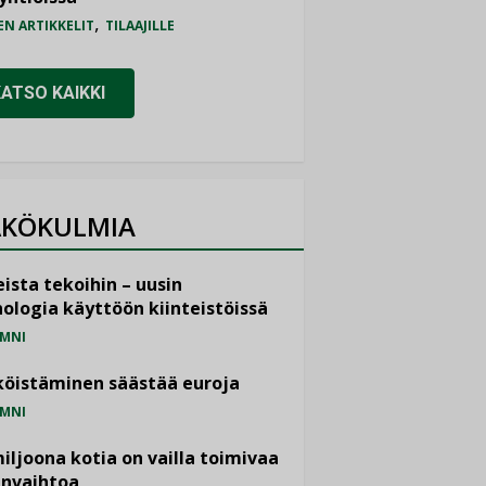
,
EN ARTIKKELIT
TILAAJILLE
KATSO KAIKKI
KÖKULMIA
ista tekoihin – uusin
ologia käyttöön kiinteistöissä
MNI
öistäminen säästää euroja
MNI
miljoona kotia on vailla toimivaa
anvaihtoa