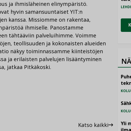
lous ja ihmisläheinen elinympäristö.
LEHD
 ovat hyvin samansuuntaiset YIT:n
jen kanssa. Missiomme on rakentaa,
nympäristöä ihmiselle. Panostamme
een tähtääviin palveluihimme. Voimme
töjen, teollisuuden ja kokonaisten alueiden
atio näkyy toiminnassamme kiinteistöjen
a ja erilaisten palvelujen lisääntyminen
NÄ
, jatkaa Pitkäkoski.
Puhe
tekn
KOLU
Sähk
KOLU
Yli 
Katso kaikki
ilm