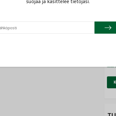
suojaa ja käsittelee tietojasi.
Cons
NIMI
Refa
NIMI
Gra
NIMI
Schn
NIMI
TU