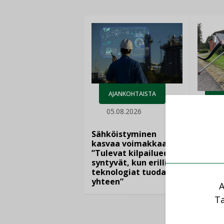
AJANKOHTAISTA
LEH
05.08.2026
04.
Sähköistyminen
Kaiva
kasvaa voimakkaasti:
menet
”Tulevat kilpailuedut
vakiin
syntyvät, kun erilliset
asema
teknologiat tuodaan
taloyh
yhteen”
A
Ta