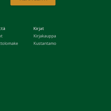
ttä
Kirjat
ot
Kirjakauppa
ttolomake
Kustantamo