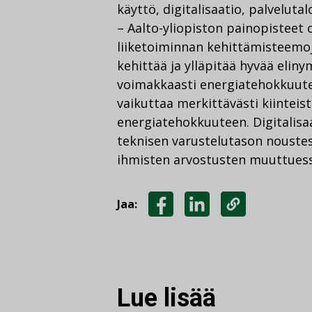
käyttö, digitalisaatio, palveluta
– Aalto-yliopiston painopisteet
liiketoiminnan kehittämisteemo
kehittää ja ylläpitää hyvää eli
voimakkaasti energiatehokkuut
vaikuttaa merkittävästi kiinteis
energiatehokkuuteen. Digitalisa
teknisen varustelutason noustess
ihmisten arvostusten muuttuessa
Jaa:
JAA
JAA
KOPIOI
FACEBOOKISSA
LINKEDINISSÄ
LINKKI
Lue lisää