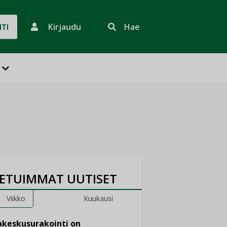
Kirjaudu
Hae
HTI
ETUIMMAT UUTISET
Viikko
Kuukausi
keskusurakointi on