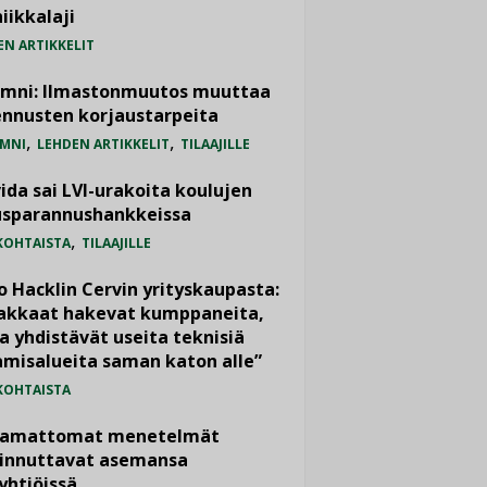
iikkalaji
EN ARTIKKELIT
umni: Ilmastonmuutos muuttaa
nnusten korjaustarpeita
,
,
MNI
LEHDEN ARTIKKELIT
TILAAJILLE
ida sai LVI-urakoita koulujen
usparannushankkeissa
,
KOHTAISTA
TILAAJILLE
o Hacklin Cervin yrityskaupasta:
iakkaat hakevat kumppaneita,
a yhdistävät useita teknisiä
misalueita saman katon alle”
KOHTAISTA
vamattomat menetelmät
iinnuttavat asemansa
yhtiöissä