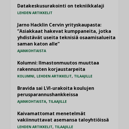
Datakeskusurakointi on tekniikkalaji
LEHDEN ARTIKKELIT
Jarno Hacklin Cervin yrityskaupasta:
”Asiakkaat hakevat kumppaneita, jotka
yhdistävät useita teknisiä osaamisalueita
saman katon alle”
AJANKOHTAISTA
Kolumni: Ilmastonmuutos muuttaa
rakennusten korjaustarpeita
,
,
KOLUMNI
LEHDEN ARTIKKELIT
TILAAJILLE
Bravida sai LVI-urakoita koulujen
perusparannushankkeissa
,
AJANKOHTAISTA
TILAAJILLE
Kaivamattomat menetelmät
vakiinnuttavat asemansa taloyhtiöissä
,
LEHDEN ARTIKKELIT
TILAAJILLE