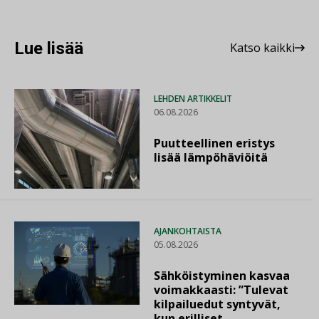
Lue lisää
Katso kaikki
LEHDEN ARTIKKELIT
06.08.2026
Puutteellinen eristys
lisää lämpöhäviöitä
AJANKOHTAISTA
05.08.2026
Sähköistyminen kasvaa
voimakkaasti: ”Tulevat
kilpailuedut syntyvät,
kun erilliset