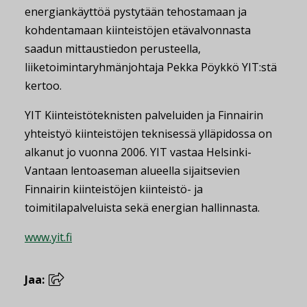
energiankäyttöä pystytään tehostamaan ja
kohdentamaan kiinteistöjen etävalvonnasta
saadun mittaustiedon perusteella,
liiketoimintaryhmänjohtaja Pekka Pöykkö YIT:stä
kertoo.
YIT Kiinteistöteknisten palveluiden ja Finnairin
yhteistyö kiinteistöjen teknisessä ylläpidossa on
alkanut jo vuonna 2006. YIT vastaa Helsinki-
Vantaan lentoaseman alueella sijaitsevien
Finnairin kiinteistöjen kiinteistö- ja
toimitilapalveluista sekä energian hallinnasta.
www.yit.fi
Jaa: