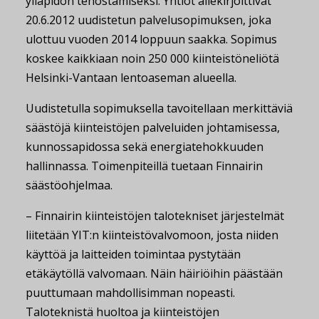
ylläpidon tehostamiseksi. Yhtiöt allekirjoittivat
20.6.2012 uudistetun palvelusopimuksen, joka
ulottuu vuoden 2014 loppuun saakka. Sopimus
koskee kaikkiaan noin 250 000 kiinteistöneliötä
Helsinki-Vantaan lentoaseman alueella.
Uudistetulla sopimuksella tavoitellaan merkittäviä
säästöjä kiinteistöjen palveluiden johtamisessa,
kunnossapidossa sekä energiatehokkuuden
hallinnassa. Toimenpiteillä tuetaan Finnairin
säästöohjelmaa.
– Finnairin kiinteistöjen talotekniset järjestelmät
liitetään YIT:n kiinteistövalvomoon, josta niiden
käyttöä ja laitteiden toimintaa pystytään
etäkäytöllä valvomaan. Näin häiriöihin päästään
puuttumaan mahdollisimman nopeasti.
Taloteknistä huoltoa ja kiinteistöjen