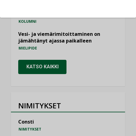
Miten varmistetaan EPD-dokumenteista
saatavien tietojen vertailukelpoisuus?
KOLUMNI
Vesi- ja viemärimitoittaminen on
jämähtänyt ajassa paikalleen
MIELIPIDE
KATSO KAIKKI
NIMITYKSET
Consti
NIMITYKSET