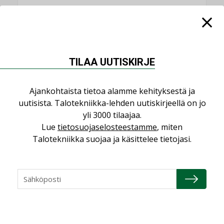
KATSO KAIKKI
TILAA UUTISKIRJE
NÄKÖKULMIA
Ajankohtaista tietoa alamme kehityksestä ja
uutisista. Talotekniikka-lehden uutiskirjeellä on jo
yli 3000 tilaajaa.
Puheista tekoihin – uusin teknologia
käyttöön kiinteistöissä
Lue
tietosuojaselosteestamme
, miten
Talotekniikka suojaa ja käsittelee tietojasi.
KOLUMNI
Sähköistäminen säästää euroja
KOLUMNI
Yli miljoona kotia on vailla toimivaa
ilmanvaihtoa
KOLUMNI