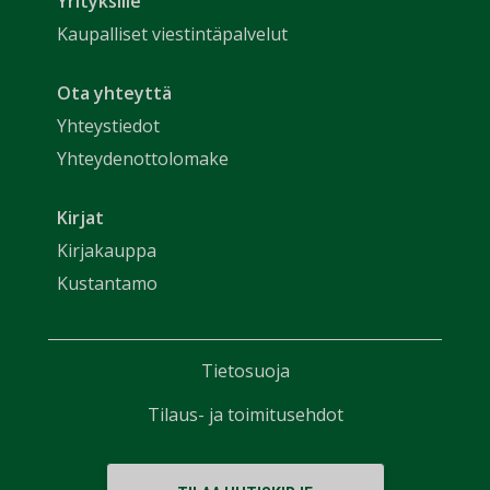
Yrityksille
Kaupalliset viestintäpalvelut
Ota yhteyttä
Yhteystiedot
Yhteydenottolomake
Kirjat
Kirjakauppa
Kustantamo
Tietosuoja
Tilaus- ja toimitusehdot