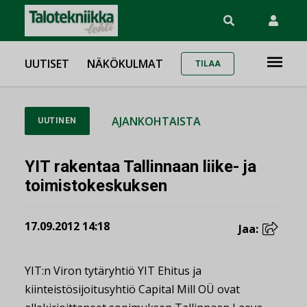
UUTISET
NÄKÖKULMAT
TILAA
AJANKOHTAISTA
UUTINEN
YIT rakentaa Tallinnaan liike- ja
toimistokeskuksen
17.09.2012 14:18
Jaa:
YIT:n Viron tytäryhtiö YIT Ehitus ja
kiinteistösijoitusyhtiö Capital Mill OÜ ovat