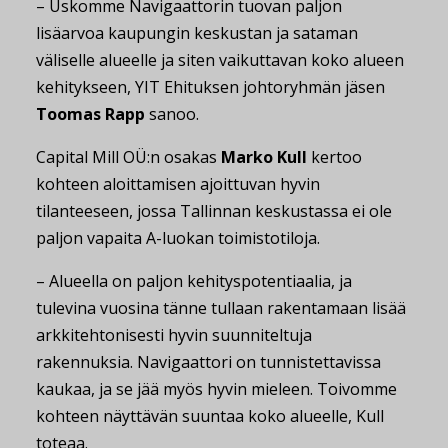
– Uskomme Navigaattorin tuovan paljon
lisäarvoa kaupungin keskustan ja sataman
väliselle alueelle ja siten vaikuttavan koko alueen
kehitykseen, YIT Ehituksen johtoryhmän jäsen
Toomas Rapp
sanoo.
Capital Mill OÜ:n osakas
Marko Kull
kertoo
kohteen aloittamisen ajoittuvan hyvin
tilanteeseen, jossa Tallinnan keskustassa ei ole
paljon vapaita A-luokan toimistotiloja.
– Alueella on paljon kehityspotentiaalia, ja
tulevina vuosina tänne tullaan rakentamaan lisää
arkkitehtonisesti hyvin suunniteltuja
rakennuksia. Navigaattori on tunnistettavissa
kaukaa, ja se jää myös hyvin mieleen. Toivomme
kohteen näyttävän suuntaa koko alueelle, Kull
toteaa.