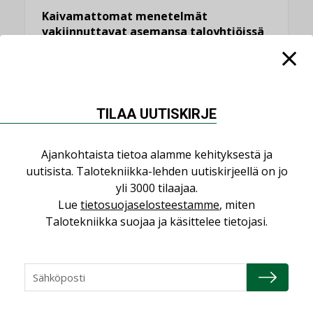
Kaivamattomat menetelmät
vakiinnuttavat asemansa taloyhtiöissä
,
LEHDEN ARTIKKELIT
TILAAJILLE
KATSO KAIKKI
TILAA UUTISKIRJE
Ajankohtaista tietoa alamme kehityksestä ja
uutisista. Talotekniikka-lehden uutiskirjeellä on jo
NÄKÖKULMIA
yli 3000 tilaajaa.
Lue
tietosuojaselosteestamme
, miten
Puheista tekoihin – uusin teknologia
Talotekniikka suojaa ja käsittelee tietojasi.
käyttöön kiinteistöissä
KOLUMNI
Sähköistäminen säästää euroja
KOLUMNI