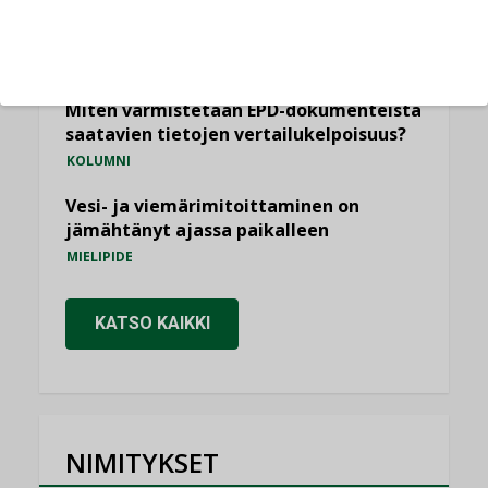
Yli miljoona kotia on vailla toimivaa
ilmanvaihtoa
KOLUMNI
Miten varmistetaan EPD-dokumenteista
saatavien tietojen vertailukelpoisuus?
KOLUMNI
Vesi- ja viemärimitoittaminen on
jämähtänyt ajassa paikalleen
MIELIPIDE
KATSO KAIKKI
NIMITYKSET