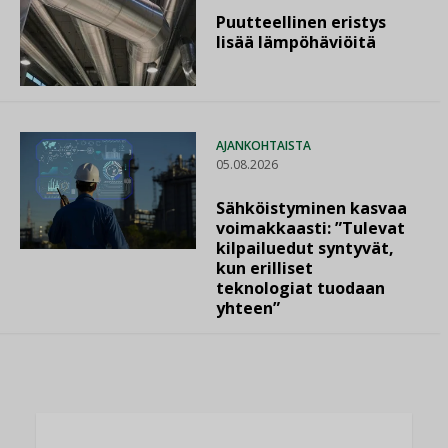
Puutteellinen eristys
lisää lämpöhäviöitä
AJANKOHTAISTA
05.08.2026
Sähköistyminen kasvaa
voimakkaasti: ”Tulevat
kilpailuedut syntyvät,
kun erilliset
teknologiat tuodaan
yhteen”