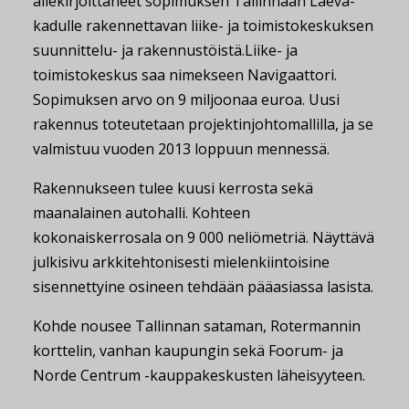
allekirjoittaneet sopimuksen Tallinnaan Laeva-
kadulle rakennettavan liike- ja toimistokeskuksen
suunnittelu- ja rakennustöistä.
Liike- ja
toimistokeskus saa nimekseen Navigaattori.
Sopimuksen arvo on 9 miljoonaa euroa. Uusi
rakennus toteutetaan projektinjohtomallilla, ja se
valmistuu vuoden 2013 loppuun mennessä.
Rakennukseen tulee kuusi kerrosta sekä
maanalainen autohalli. Kohteen
kokonaiskerrosala on 9 000 neliömetriä. Näyttävä
julkisivu arkkitehtonisesti mielenkiintoisine
sisennettyine osineen tehdään pääasiassa lasista.
Kohde nousee Tallinnan sataman, Rotermannin
korttelin, vanhan kaupungin sekä Foorum- ja
Norde Centrum -kauppakeskusten läheisyyteen.