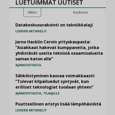
LUETUIMMAT UUTISET
Viikko
Kuukausi
Datakeskusurakointi on tekniikkalaji
LEHDEN ARTIKKELIT
Jarno Hacklin Cervin yrityskaupasta:
”Asiakkaat hakevat kumppaneita, jotka
yhdistävät useita teknisiä osaamisalueita
saman katon alle”
AJANKOHTAISTA
Sähköistyminen kasvaa voimakkaasti:
”Tulevat kilpailuedut syntyvät, kun
erilliset teknologiat tuodaan yhteen”
,
AJANKOHTAISTA
TILAAJILLE
Puutteellinen eristys lisää lämpöhäviöitä
LEHDEN ARTIKKELIT