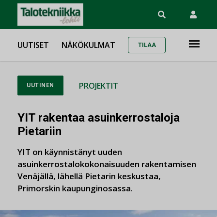
UUTISET
NÄKÖKULMAT
TILAA
PROJEKTIT
UUTINEN
YIT rakentaa asuinkerrostaloja
Pietariin
YIT on käynnistänyt uuden
asuinkerrostalokokonaisuuden rakentamisen
Venäjällä, lähellä Pietarin keskustaa,
Primorskin kaupunginosassa.