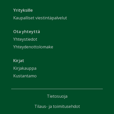
Yrityksille
Kaupalliset viestintäpalvelut
Ota yhteyttä
Yhteystiedot
Yhteydenottolomake
Kirjat
Kirjakauppa
Kustantamo
Tietosuoja
Tilaus- ja toimitusehdot