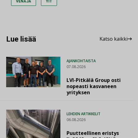
VENÄJÄ
YIT
Lue lisää
Katso kaikki
AJANKOHTAISTA
07.08.2026
LVI-Pitkälä Group osti
nopeasti kasvaneen
yrityksen
LEHDEN ARTIKKELIT
06.08.2026
Puutteellinen eristys