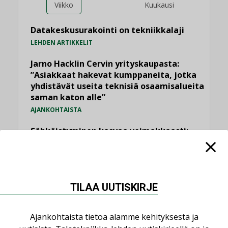
Viikko
Kuukausi
Datakeskusurakointi on tekniikkalaji
LEHDEN ARTIKKELIT
Jarno Hacklin Cervin yrityskaupasta:
”Asiakkaat hakevat kumppaneita, jotka
yhdistävät useita teknisiä osaamisalueita
saman katon alle”
AJANKOHTAISTA
Sähköistyminen kasvaa voimakkaasti:
”Tulevat kilpailuedut syntyvät, kun
erilliset teknologiat tuodaan yhteen”
,
AJANKOHTAISTA
TILAAJILLE
TILAA UUTISKIRJE
Puutteellinen eristys lisää lämpöhäviöitä
LEHDEN ARTIKKELIT
Ajankohtaista tietoa alamme kehityksestä ja
Kaivamattomat menetelmät