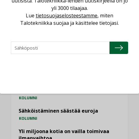
uutisista. Talotekniikka-lehden uutiskirjeellä on jo
vakiinnuttavat asemansa taloyhtiöissä
yli 3000 tilaajaa.
,
LEHDEN ARTIKKELIT
TILAAJILLE
Lue
tietosuojaselosteestamme
, miten
Talotekniikka suojaa ja käsittelee tietojasi.
KATSO KAIKKI
NÄKÖKULMIA
Puheista tekoihin – uusin teknologia
käyttöön kiinteistöissä
KOLUMNI
Sähköistäminen säästää euroja
KOLUMNI
Yli miljoona kotia on vailla toimivaa
ilmanvaihtoa