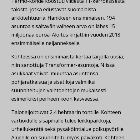
Tarmo-kohde koostuu viidestä 11-kerroksisesta
talosta, jotka edustavat suomalaista
arkkitehtuuria. Hankkeen ensimmäisen, 194
asuntoa sisältävän vaiheen arvo on lähes 15
miljoonaa euroa. Aloitus kirjattiin vuoden 2018
ensimmäiselle neljännekselle.
Kohteessa on ensimmäistä kertaa tarjolla uusia,
niin sanottuja Transformer-asuntoja. Niissä
asukkaat voivat muuntaa asuntonsa
pohjaratkaisua ja sisätiloja valmiiksi
suunniteltujen vaihtoehtojen mukaisesti
esimerkiksi perheen koon kasvaessa.
Talot sijoittuvat 2,4 hehtaarin tontille. Kohteen
vartioidulle sisäpihalle tulee leikkipaikkoja,
urheilukenttä sekä pysäköintialue polkupyörille.
Alueelle on suunniteltu myös päiväkoti. Kohteen