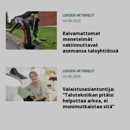
LEHDEN ARTIKKELIT
04.08.2026
Kaivamattomat
menetelmät
vakiinnuttavat
asemansa taloyhtiöissä
LEHDEN ARTIKKELIT
03.08.2026
Valaistusasiantuntija:
”Talotekniikan pitäisi
helpottaa arkea, ei
monimutkaistaa sitä”