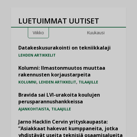
LUETUIMMAT UUTISET
Viikko
Kuukausi
Datakeskusurakointi on tekniikkalaji
LEHDEN ARTIKKELIT
Kolumni: Ilmastonmuutos muuttaa
rakennusten korjaustarpeita
,
,
KOLUMNI
LEHDEN ARTIKKELIT
TILAAJILLE
Bravida sai LVI-urakoita koulujen
perusparannushankkeissa
,
AJANKOHTAISTA
TILAAJILLE
Jarno Hacklin Cervin yrityskaupasta:
”Asiakkaat hakevat kumppaneita, jotka
yhdistävät useita teknisiä osaamisalueita