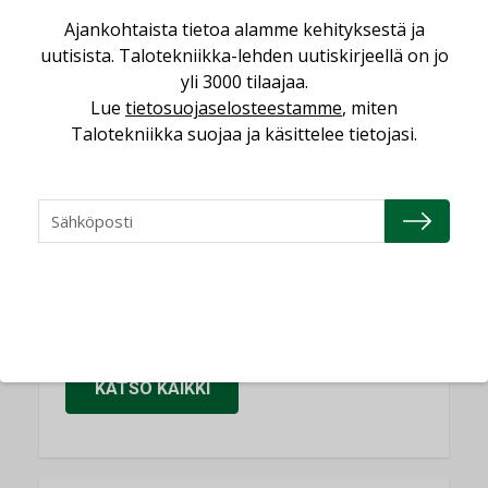
Sähköistäminen säästää euroja
Ajankohtaista tietoa alamme kehityksestä ja
KOLUMNI
uutisista. Talotekniikka-lehden uutiskirjeellä on jo
Yli miljoona kotia on vailla toimivaa
yli 3000 tilaajaa.
ilmanvaihtoa
Lue
tietosuojaselosteestamme
, miten
KOLUMNI
Talotekniikka suojaa ja käsittelee tietojasi.
Miten varmistetaan EPD-dokumenteista
saatavien tietojen vertailukelpoisuus?
KOLUMNI
Vesi- ja viemärimitoittaminen on
jämähtänyt ajassa paikalleen
MIELIPIDE
KATSO KAIKKI