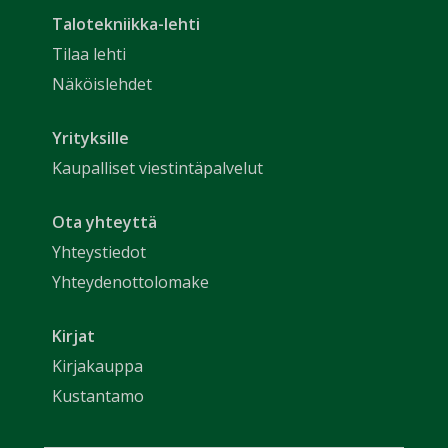
Talotekniikka-lehti
Tilaa lehti
Näköislehdet
Yrityksille
Kaupalliset viestintäpalvelut
Ota yhteyttä
Yhteystiedot
Yhteydenottolomake
Kirjat
Kirjakauppa
Kustantamo