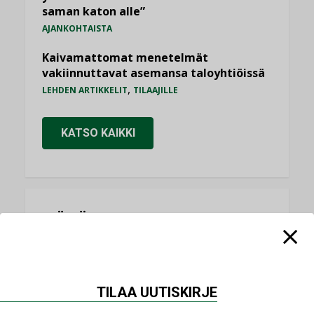
saman katon alle”
AJANKOHTAISTA
Kaivamattomat menetelmät
vakiinnuttavat asemansa taloyhtiöissä
,
LEHDEN ARTIKKELIT
TILAAJILLE
KATSO KAIKKI
NÄKÖKULMIA
Puheista tekoihin – uusin teknologia
käyttöön kiinteistöissä
KOLUMNI
TILAA UUTISKIRJE