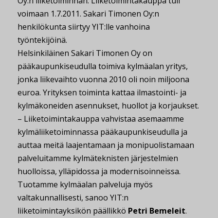
Oy:n liiketoiminnan. Liiketoimintakauppa tuli
voimaan 1.7.2011. Sakari Timonen Oy:n
henkilökunta siirtyy YIT:lle vanhoina
työntekijöinä.
Helsinkiläinen Sakari Timonen Oy on
pääkaupunkiseudulla toimiva kylmäalan yritys,
jonka liikevaihto vuonna 2010 oli noin miljoona
euroa. Yrityksen toiminta kattaa ilmastointi- ja
kylmäkoneiden asennukset, huollot ja korjaukset.
– Liiketoimintakauppa vahvistaa asemaamme
kylmäliiketoiminnassa pääkaupunkiseudulla ja
auttaa meitä laajentamaan ja monipuolistamaan
palveluitamme kylmäteknisten järjestelmien
huolloissa, ylläpidossa ja modernisoinneissa.
Tuotamme kylmäalan palveluja myös
valtakunnallisesti, sanoo YIT:n
liiketoimintayksikön päällikkö
Petri Bemeleit
.