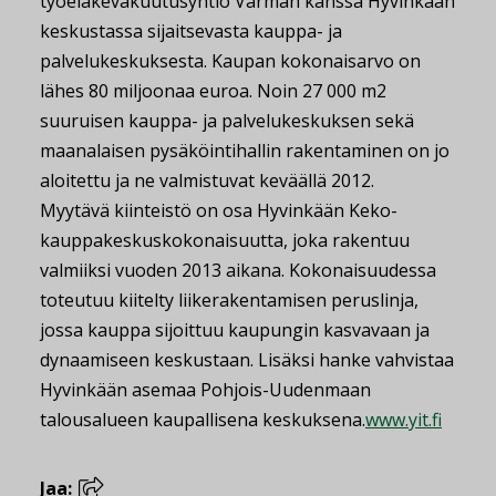
työeläkevakuutusyhtiö Varman kanssa Hyvinkään
keskustassa sijaitsevasta kauppa- ja
palvelukeskuksesta. Kaupan kokonaisarvo on
lähes 80 miljoonaa euroa. Noin 27 000 m2
suuruisen kauppa- ja palvelukeskuksen sekä
maanalaisen pysäköintihallin rakentaminen on jo
aloitettu ja ne valmistuvat keväällä 2012.
Myytävä kiinteistö on osa Hyvinkään Keko-
kauppakeskuskokonaisuutta, joka rakentuu
valmiiksi vuoden 2013 aikana. Kokonaisuudessa
toteutuu kiitelty liikerakentamisen peruslinja,
jossa kauppa sijoittuu kaupungin kasvavaan ja
dynaamiseen keskustaan. Lisäksi hanke vahvistaa
Hyvinkään asemaa Pohjois-Uudenmaan
talousalueen kaupallisena keskuksena.
www.yit.fi
Jaa: