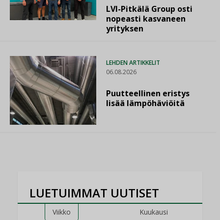
LVI-Pitkälä Group osti
nopeasti kasvaneen
yrityksen
LEHDEN ARTIKKELIT
06.08.2026
Puutteellinen eristys
lisää lämpöhäviöitä
LUETUIMMAT UUTISET
Viikko
Kuukausi