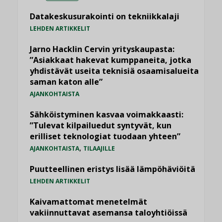
Datakeskusurakointi on tekniikkalaji
LEHDEN ARTIKKELIT
Jarno Hacklin Cervin yrityskaupasta:
”Asiakkaat hakevat kumppaneita, jotka
yhdistävät useita teknisiä osaamisalueita
saman katon alle”
AJANKOHTAISTA
Sähköistyminen kasvaa voimakkaasti:
”Tulevat kilpailuedut syntyvät, kun
erilliset teknologiat tuodaan yhteen”
,
AJANKOHTAISTA
TILAAJILLE
Puutteellinen eristys lisää lämpöhäviöitä
LEHDEN ARTIKKELIT
Kaivamattomat menetelmät
vakiinnuttavat asemansa taloyhtiöissä