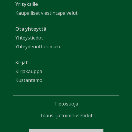
Yrityksille
Kaupalliset viestintäpalvelut
Ota yhteyttä
Yhteystiedot
Yhteydenottolomake
Kirjat
Kirjakauppa
Kustantamo
Tietosuoja
Tilaus- ja toimitusehdot