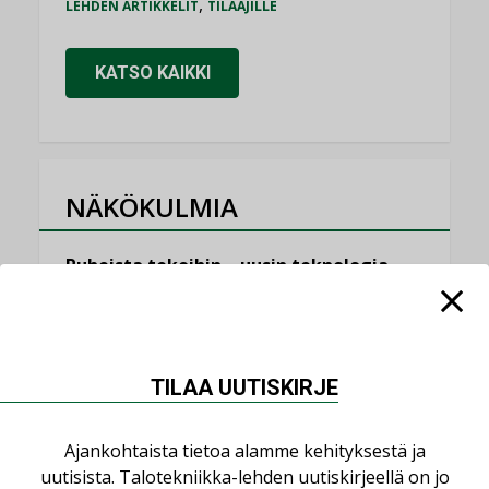
,
LEHDEN ARTIKKELIT
TILAAJILLE
KATSO KAIKKI
NÄKÖKULMIA
Puheista tekoihin – uusin teknologia
käyttöön kiinteistöissä
KOLUMNI
Sähköistäminen säästää euroja
TILAA UUTISKIRJE
KOLUMNI
Yli miljoona kotia on vailla toimivaa
Ajankohtaista tietoa alamme kehityksestä ja
ilmanvaihtoa
uutisista. Talotekniikka-lehden uutiskirjeellä on jo
KOLUMNI