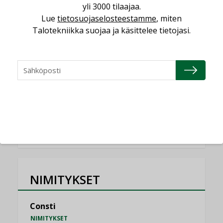
yli 3000 tilaajaa.
Lue
tietosuojaselosteestamme
, miten
Miten varmistetaan EPD-dokumenteista
saatavien tietojen vertailukelpoisuus?
Talotekniikka suojaa ja käsittelee tietojasi.
KOLUMNI
Vesi- ja viemärimitoittaminen on
jämähtänyt ajassa paikalleen
MIELIPIDE
KATSO KAIKKI
NIMITYKSET
Consti
NIMITYKSET