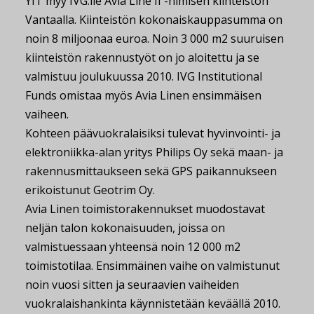
YIT myy IVG:lle Avia Line II -nimisen kiinteistön
Vantaalla. Kiinteistön kokonaiskauppasumma on
noin 8 miljoonaa euroa. Noin 3 000 m2 suuruisen
kiinteistön rakennustyöt on jo aloitettu ja se
valmistuu joulukuussa 2010. IVG Institutional
Funds omistaa myös Avia Linen ensimmäisen
vaiheen.
Kohteen päävuokralaisiksi tulevat hyvinvointi- ja
elektroniikka-alan yritys Philips Oy sekä maan- ja
rakennusmittaukseen sekä GPS paikannukseen
erikoistunut Geotrim Oy.
Avia Linen toimistorakennukset muodostavat
neljän talon kokonaisuuden, joissa on
valmistuessaan yhteensä noin 12 000 m2
toimistotilaa. Ensimmäinen vaihe on valmistunut
noin vuosi sitten ja seuraavien vaiheiden
vuokralaishankinta käynnistetään keväällä 2010.