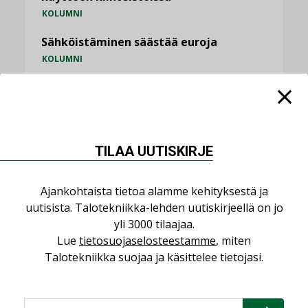
KOLUMNI
Sähköistäminen säästää euroja
KOLUMNI
Yli miljoona kotia on vailla toimivaa
ilmanvaihtoa
KOLUMNI
Miten varmistetaan EPD-dokumenteista
TILAA UUTISKIRJE
saatavien tietojen vertailukelpoisuus?
KOLUMNI
Ajankohtaista tietoa alamme kehityksestä ja
uutisista. Talotekniikka-lehden uutiskirjeellä on jo
Vesi- ja viemärimitoittaminen on
jämähtänyt ajassa paikalleen
yli 3000 tilaajaa.
Lue
tietosuojaselosteestamme
, miten
MIELIPIDE
Talotekniikka suojaa ja käsittelee tietojasi.
KATSO KAIKKI