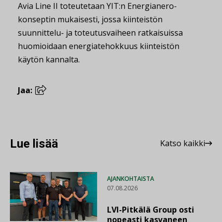
Avia Line II toteutetaan YIT:n Energianero-
konseptin mukaisesti, jossa kiinteistön
suunnittelu- ja toteutusvaiheen ratkaisuissa
huomioidaan energiatehokkuus kiinteistön
käytön kannalta.
Jaa:
Lue lisää
Katso kaikki
AJANKOHTAISTA
07.08.2026
LVI-Pitkälä Group osti
nopeasti kasvaneen