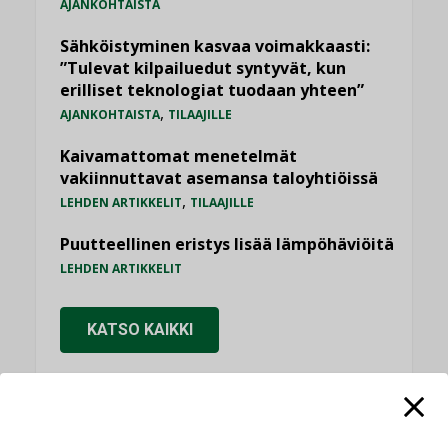
AJANKOHTAISTA
Sähköistyminen kasvaa voimakkaasti:
”Tulevat kilpailuedut syntyvät, kun
erilliset teknologiat tuodaan yhteen”
,
AJANKOHTAISTA
TILAAJILLE
Kaivamattomat menetelmät
vakiinnuttavat asemansa taloyhtiöissä
,
LEHDEN ARTIKKELIT
TILAAJILLE
Puutteellinen eristys lisää lämpöhäviöitä
LEHDEN ARTIKKELIT
KATSO KAIKKI