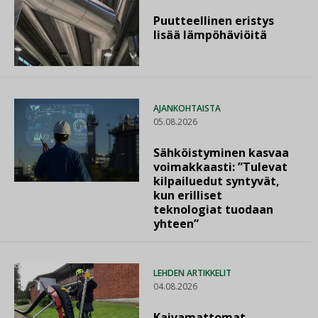
Puutteellinen eristys
lisää lämpöhäviöitä
AJANKOHTAISTA
05.08.2026
Sähköistyminen kasvaa
voimakkaasti: ”Tulevat
kilpailuedut syntyvät,
kun erilliset
teknologiat tuodaan
yhteen”
LEHDEN ARTIKKELIT
04.08.2026
Kaivamattomat