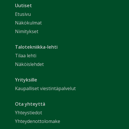
Uutiset
Etusivu
Näkökulmat
Nimitykset
Talotekniikka-lehti
Tilaa lehti
Näköislehdet
Yrityksille
Kaupalliset viestintäpalvelut
Ota yhteyttä
Yhteystiedot
Yhteydenottolomake