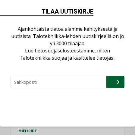
NÄKÖKULMIA
TILAA UUTISKIRJE
Puheista tekoihin – uusin teknologia
käyttöön kiinteistöissä
Ajankohtaista tietoa alamme kehityksestä ja
KOLUMNI
uutisista. Talotekniikka-lehden uutiskirjeellä on jo
yli 3000 tilaajaa.
Sähköistäminen säästää euroja
Lue
tietosuojaselosteestamme
, miten
KOLUMNI
Talotekniikka suojaa ja käsittelee tietojasi.
Yli miljoona kotia on vailla toimivaa
ilmanvaihtoa
KOLUMNI
Miten varmistetaan EPD-dokumenteista
saatavien tietojen vertailukelpoisuus?
KOLUMNI
Vesi- ja viemärimitoittaminen on
jämähtänyt ajassa paikalleen
MIELIPIDE