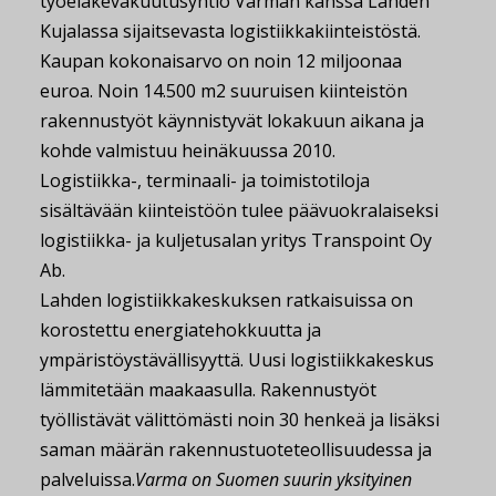
työeläkevakuutusyhtiö Varman kanssa Lahden
Kujalassa sijaitsevasta logistiikkakiinteistöstä.
Kaupan kokonaisarvo on noin 12 miljoonaa
euroa. Noin 14.500 m2 suuruisen kiinteistön
rakennustyöt käynnistyvät lokakuun aikana ja
kohde valmistuu heinäkuussa 2010.
Logistiikka-, terminaali- ja toimistotiloja
sisältävään kiinteistöön tulee päävuokralaiseksi
logistiikka- ja kuljetusalan yritys Transpoint Oy
Ab.
Lahden logistiikkakeskuksen ratkaisuissa on
korostettu energiatehokkuutta ja
ympäristöystävällisyyttä. Uusi logistiikkakeskus
lämmitetään maakaasulla. Rakennustyöt
työllistävät välittömästi noin 30 henkeä ja lisäksi
saman määrän rakennustuoteteollisuudessa ja
palveluissa.
Varma on Suomen suurin yksityinen