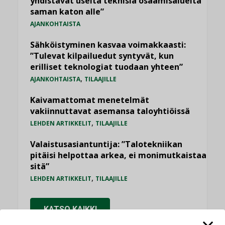
yhdistävät useita teknisiä osaamisalueita
saman katon alle”
AJANKOHTAISTA
Sähköistyminen kasvaa voimakkaasti:
”Tulevat kilpailuedut syntyvät, kun
erilliset teknologiat tuodaan yhteen”
,
AJANKOHTAISTA
TILAAJILLE
Kaivamattomat menetelmät
vakiinnuttavat asemansa taloyhtiöissä
,
LEHDEN ARTIKKELIT
TILAAJILLE
Valaistusasiantuntija: ”Talotekniikan
pitäisi helpottaa arkea, ei monimutkaistaa
sitä”
,
LEHDEN ARTIKKELIT
TILAAJILLE
KATSO KAIKKI