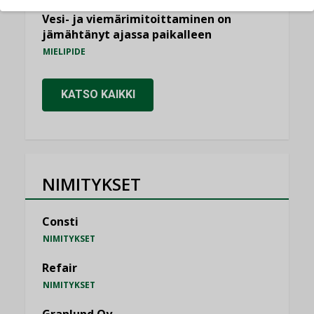
Vesi- ja viemärimitoittaminen on
jämähtänyt ajassa paikalleen
MIELIPIDE
KATSO KAIKKI
NIMITYKSET
Consti
NIMITYKSET
Refair
NIMITYKSET
Granlund Oy