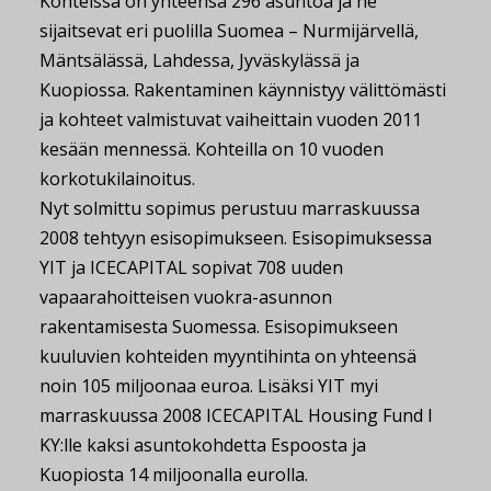
Kohteissa on yhteensä 296 asuntoa ja ne
sijaitsevat eri puolilla Suomea – Nurmijärvellä,
Mäntsälässä, Lahdessa, Jyväskylässä ja
Kuopiossa. Rakentaminen käynnistyy välittömästi
ja kohteet valmistuvat vaiheittain vuoden 2011
kesään mennessä. Kohteilla on 10 vuoden
korkotukilainoitus.
Nyt solmittu sopimus perustuu marraskuussa
2008 tehtyyn esisopimukseen. Esisopimuksessa
YIT ja ICECAPITAL sopivat 708 uuden
vapaarahoitteisen vuokra-asunnon
rakentamisesta Suomessa. Esisopimukseen
kuuluvien kohteiden myyntihinta on yhteensä
noin 105 miljoonaa euroa. Lisäksi YIT myi
marraskuussa 2008 ICECAPITAL Housing Fund I
KY:lle kaksi asuntokohdetta Espoosta ja
Kuopiosta 14 miljoonalla eurolla.