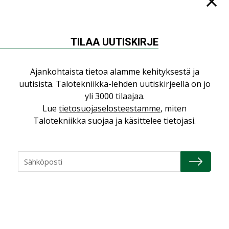
TILAA UUTISKIRJE
NÄKÖKULMIA
Ajankohtaista tietoa alamme kehityksestä ja
Puheista tekoihin – uusin teknologia
uutisista. Talotekniikka-lehden uutiskirjeellä on jo
käyttöön kiinteistöissä
yli 3000 tilaajaa.
KOLUMNI
Lue
tietosuojaselosteestamme
, miten
Sähköistäminen säästää euroja
Talotekniikka suojaa ja käsittelee tietojasi.
KOLUMNI
Yli miljoona kotia on vailla toimivaa
ilmanvaihtoa
KOLUMNI
Miten varmistetaan EPD-dokumenteista
saatavien tietojen vertailukelpoisuus?
KOLUMNI