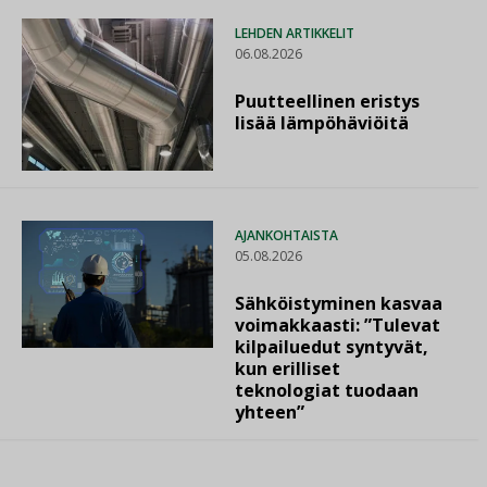
LEHDEN ARTIKKELIT
06.08.2026
Puutteellinen eristys
lisää lämpöhäviöitä
AJANKOHTAISTA
05.08.2026
Sähköistyminen kasvaa
voimakkaasti: ”Tulevat
kilpailuedut syntyvät,
kun erilliset
teknologiat tuodaan
yhteen”