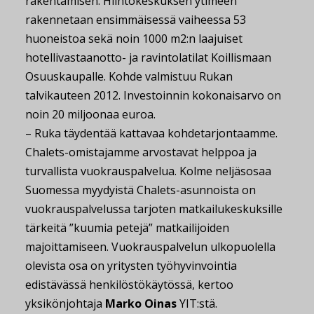
rakentamisen. Hiihtokeskuksen ytimeen
rakennetaan ensimmäisessä vaiheessa 53
huoneistoa sekä noin 1000 m2:n laajuiset
hotellivastaanotto- ja ravintolatilat Koillismaan
Osuuskaupalle. Kohde valmistuu Rukan
talvikauteen 2012. Investoinnin kokonaisarvo on
noin 20 miljoonaa euroa.
– Ruka täydentää kattavaa kohdetarjontaamme.
Chalets-omistajamme arvostavat helppoa ja
turvallista vuokrauspalvelua. Kolme neljäsosaa
Suomessa myydyistä Chalets-asunnoista on
vuokrauspalvelussa tarjoten matkailukeskuksille
tärkeitä ”kuumia petejä” matkailijoiden
majoittamiseen. Vuokrauspalvelun ulkopuolella
olevista osa on yritysten työhyvinvointia
edistävässä henkilöstökäytössä, kertoo
yksikönjohtaja
Marko Oinas
YIT:stä.