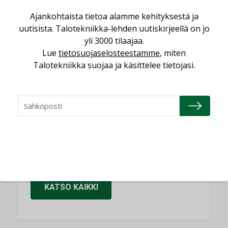
Sähköistäminen säästää euroja
Ajankohtaista tietoa alamme kehityksestä ja
KOLUMNI
uutisista. Talotekniikka-lehden uutiskirjeellä on jo
yli 3000 tilaajaa.
Yli miljoona kotia on vailla toimivaa
Lue
tietosuojaselosteestamme
, miten
ilmanvaihtoa
Talotekniikka suojaa ja käsittelee tietojasi.
KOLUMNI
Miten varmistetaan EPD-dokumenteista
saatavien tietojen vertailukelpoisuus?
KOLUMNI
Vesi- ja viemärimitoittaminen on
jämähtänyt ajassa paikalleen
MIELIPIDE
KATSO KAIKKI