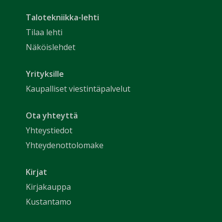
Talotekniikka-lehti
Tilaa lehti
Näköislehdet
Yrityksille
Kaupalliset viestintäpalvelut
Ota yhteyttä
Yhteystiedot
Yhteydenottolomake
Kirjat
Kirjakauppa
Kustantamo