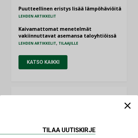
Puutteellinen eristys lisää lämpöhäviöitä
LEHDEN ARTIKKELIT
Kaivamattomat menetelmät
vakiinnuttavat asemansa taloyhtiöissä
,
LEHDEN ARTIKKELIT
TILAAJILLE
KATSO KAIKKI
NÄKÖKULMIA
Puheista tekoihin – uusin teknologia
käyttöön kiinteistöissä
TILAA UUTISKIRJE
KOLUMNI