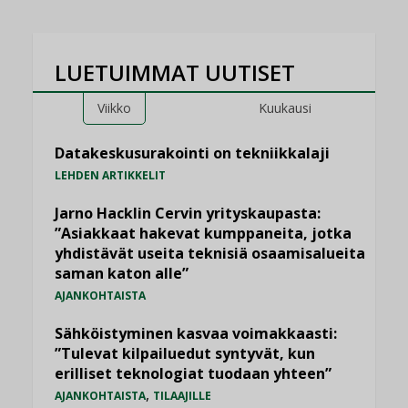
LUETUIMMAT UUTISET
Viikko
Kuukausi
Datakeskusurakointi on tekniikkalaji
LEHDEN ARTIKKELIT
Jarno Hacklin Cervin yrityskaupasta:
”Asiakkaat hakevat kumppaneita, jotka
yhdistävät useita teknisiä osaamisalueita
saman katon alle”
AJANKOHTAISTA
Sähköistyminen kasvaa voimakkaasti:
”Tulevat kilpailuedut syntyvät, kun
erilliset teknologiat tuodaan yhteen”
,
AJANKOHTAISTA
TILAAJILLE