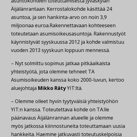
asuntokohteen toteuttamisesta Jyväskylän
Äijälänrantaan. Kerrostalokohde käsittää 24
asuntoa, ja sen hankinta-arvo on noin 3,9
miljoonaa euroa.
Rakennettavaan kohteeseen
toteutetaan asumisoikeusasuntoja. Rakennustyöt
käynnistyvät syyskuussa 2012 ja kohde valmistuu
vuoden 2013 syyskuun loppuun mennessä.
– Nyt solmittu sopimus jatkaa pitkäaikaista
yhteistyötä, jota olemme tehneet TA
Asumisoikeuden kanssa koko 2000-luvun, kertoo
aluejohtaja
Mikko Räty
YIT:ltä.
– Olemme olleet hyvin tyytyväisiä yhteistyöhön
YIT:n kanssa. Toteutettava kohde on TA:lle
päänavaus Äijälänrannan alueelle ja olemme
myös jatkossa kiinnostuneita toteuttamaan uusia
hankkeita. Haemme jatkuvasti toteutuskelpoisia