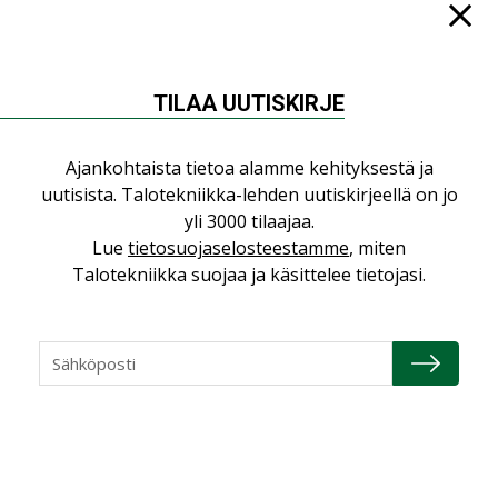
TILAA UUTISKIRJE
NÄKÖKULMIA
Ajankohtaista tietoa alamme kehityksestä ja
Puheista tekoihin – uusin teknologia
uutisista. Talotekniikka-lehden uutiskirjeellä on jo
käyttöön kiinteistöissä
yli 3000 tilaajaa.
KOLUMNI
Lue
tietosuojaselosteestamme
, miten
Talotekniikka suojaa ja käsittelee tietojasi.
Sähköistäminen säästää euroja
KOLUMNI
Yli miljoona kotia on vailla toimivaa
ilmanvaihtoa
KOLUMNI
Miten varmistetaan EPD-dokumenteista
saatavien tietojen vertailukelpoisuus?