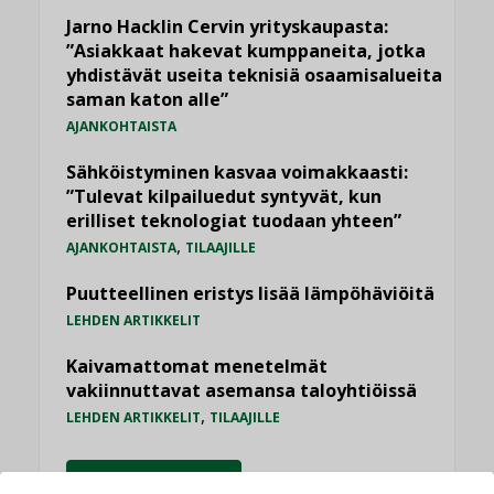
Jarno Hacklin Cervin yrityskaupasta:
”Asiakkaat hakevat kumppaneita, jotka
yhdistävät useita teknisiä osaamisalueita
saman katon alle”
AJANKOHTAISTA
Sähköistyminen kasvaa voimakkaasti:
”Tulevat kilpailuedut syntyvät, kun
erilliset teknologiat tuodaan yhteen”
,
AJANKOHTAISTA
TILAAJILLE
Puutteellinen eristys lisää lämpöhäviöitä
LEHDEN ARTIKKELIT
Kaivamattomat menetelmät
vakiinnuttavat asemansa taloyhtiöissä
,
LEHDEN ARTIKKELIT
TILAAJILLE
KATSO KAIKKI