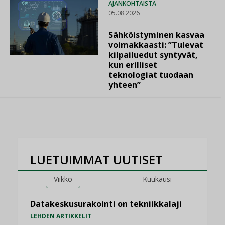
AJANKOHTAISTA
05.08.2026
Sähköistyminen kasvaa
voimakkaasti: ”Tulevat
kilpailuedut syntyvät,
kun erilliset
teknologiat tuodaan
yhteen”
LUETUIMMAT UUTISET
Viikko
Kuukausi
Datakeskusurakointi on tekniikkalaji
LEHDEN ARTIKKELIT