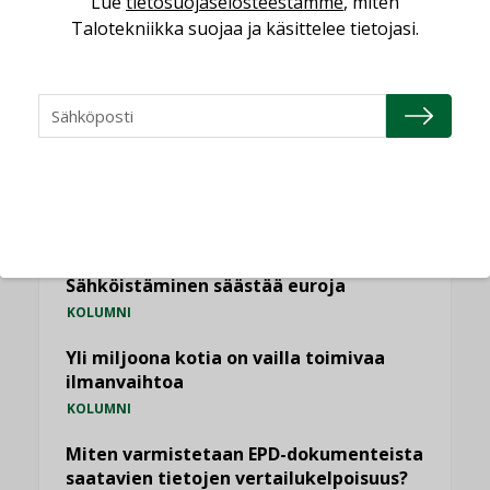
Lue
tietosuojaselosteestamme
, miten
Talotekniikka suojaa ja käsittelee tietojasi.
NÄKÖKULMIA
Puheista tekoihin – uusin teknologia
käyttöön kiinteistöissä
KOLUMNI
Sähköistäminen säästää euroja
KOLUMNI
Yli miljoona kotia on vailla toimivaa
ilmanvaihtoa
KOLUMNI
Miten varmistetaan EPD-dokumenteista
saatavien tietojen vertailukelpoisuus?