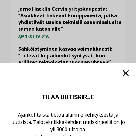
Jarno Hacklin Cervin yrityskaupasta:
”Asiakkaat hakevat kumppaneita, jotka
yhdistävät useita teknisiä osaamisalueita
saman katon alle”
AJANKOHTAISTA
Sähköistyminen kasvaa voimakkaasti:
”Tulevat kilpailuedut syntyvät, kun
erilliset teknologiat tuodaan yhteen”
,
AJANKOHTAISTA
TILAAJILLE
Puutteellinen eristys lisää lämpöhäviöitä
LEHDEN ARTIKKELIT
TILAA UUTISKIRJE
Kaivamattomat menetelmät
vakiinnuttavat asemansa taloyhtiöissä
Ajankohtaista tietoa alamme kehityksestä ja
,
LEHDEN ARTIKKELIT
TILAAJILLE
uutisista. Talotekniikka-lehden uutiskirjeellä on jo
yli 3000 tilaajaa.
KATSO KAIKKI