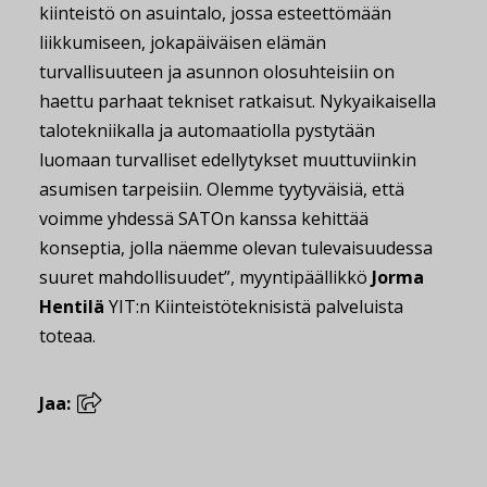
kiinteistö on asuintalo, jossa esteettömään
liikkumiseen, jokapäiväisen elämän
turvallisuuteen ja asunnon olosuhteisiin on
haettu parhaat tekniset ratkaisut. Nykyaikaisella
talotekniikalla ja automaatiolla pystytään
luomaan turvalliset edellytykset muuttuviinkin
asumisen tarpeisiin. Olemme tyytyväisiä, että
voimme yhdessä SATOn kanssa kehittää
konseptia, jolla näemme olevan tulevaisuudessa
suuret mahdollisuudet”, myyntipäällikkö
Jorma
Hentilä
YIT:n Kiinteistöteknisistä palveluista
toteaa.
Jaa: