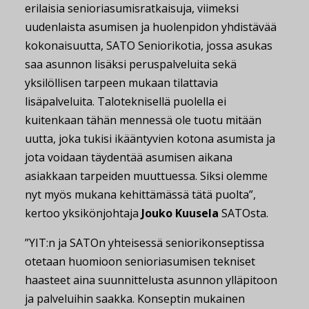
erilaisia senioriasumisratkaisuja, viimeksi
uudenlaista asumisen ja huolenpidon yhdistävää
kokonaisuutta, SATO Seniorikotia, jossa asukas
saa asunnon lisäksi peruspalveluita sekä
yksilöllisen tarpeen mukaan tilattavia
lisäpalveluita. Taloteknisellä puolella ei
kuitenkaan tähän mennessä ole tuotu mitään
uutta, joka tukisi ikääntyvien kotona asumista ja
jota voidaan täydentää asumisen aikana
asiakkaan tarpeiden muuttuessa. Siksi olemme
nyt myös mukana kehittämässä tätä puolta”,
kertoo yksikönjohtaja
Jouko Kuusela
SATOsta.
”YIT:n ja SATOn yhteisessä seniorikonseptissa
otetaan huomioon senioriasumisen tekniset
haasteet aina suunnittelusta asunnon ylläpitoon
ja palveluihin saakka. Konseptin mukainen