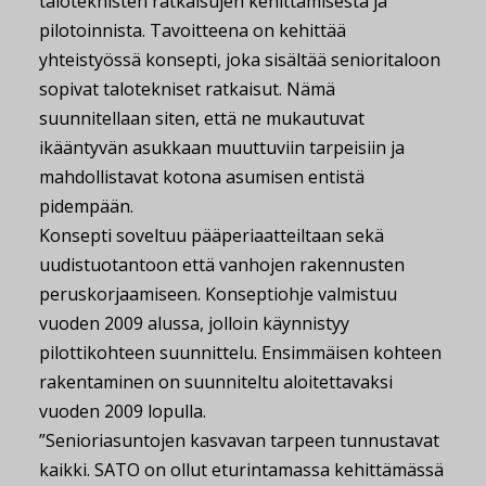
taloteknisten ratkaisujen kehittämisestä ja
pilotoinnista. Tavoitteena on kehittää
yhteistyössä konsepti, joka sisältää senioritaloon
sopivat talotekniset ratkaisut. Nämä
suunnitellaan siten, että ne mukautuvat
ikääntyvän asukkaan muuttuviin tarpeisiin ja
mahdollistavat kotona asumisen entistä
pidempään.
Konsepti soveltuu pääperiaatteiltaan sekä
uudistuotantoon että vanhojen rakennusten
peruskorjaamiseen. Konseptiohje valmistuu
vuoden 2009 alussa, jolloin käynnistyy
pilottikohteen suunnittelu. Ensimmäisen kohteen
rakentaminen on suunniteltu aloitettavaksi
vuoden 2009 lopulla.
”Senioriasuntojen kasvavan tarpeen tunnustavat
kaikki. SATO on ollut eturintamassa kehittämässä