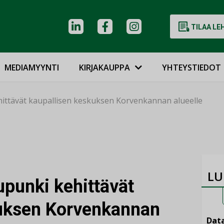
TILAA LE
MEDIAMYYNTI
KIRJAKAUPPA
YHTEYSTIEDOT
hittävät kaupallisen keskuksen Korvenkannan alueelle
LU
upunki kehittävät
kuksen Korvenkannan
Data