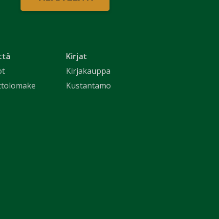
ttä
Kirjat
ot
Kirjakauppa
ttolomake
Kustantamo