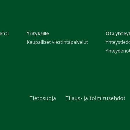
ehti
Yrityksille
Ota yhtey
Kaupalliset viestintäpalvelut
Yhteystied
Yhteydeno
Tietosuoja
Tilaus- ja toimitusehdot