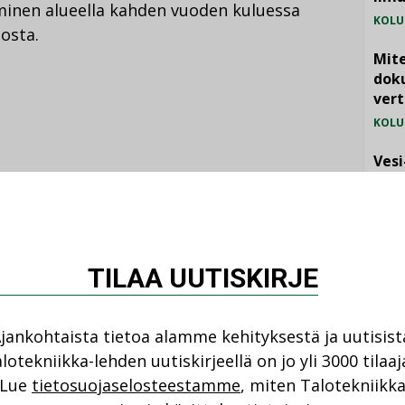
minen alueella kahden vuoden kuluessa
KOLU
osta.
Mite
doku
vert
KOLU
Vesi
jämä
MIELI
Katso kaikki
TILAA UUTISKIRJE
jankohtaista tietoa alamme kehityksestä ja uutisist
lotekniikka-lehden uutiskirjeellä on jo yli 3000 tilaaj
NI
Lue
tietosuojaselosteestamme
, miten Talotekniikk
ANKOHTAISTA