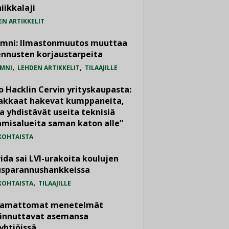
iikkalaji
EN ARTIKKELIT
umni: Ilmastonmuutos muuttaa
nnusten korjaustarpeita
,
,
MNI
LEHDEN ARTIKKELIT
TILAAJILLE
o Hacklin Cervin yrityskaupasta:
iakkaat hakevat kumppaneita,
a yhdistävät useita teknisiä
misalueita saman katon alle”
KOHTAISTA
ida sai LVI-urakoita koulujen
usparannushankkeissa
,
KOHTAISTA
TILAAJILLE
vamattomat menetelmät
iinnuttavat asemansa
yhtiöissä