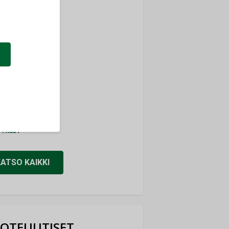
ti
TYKSET
ir
TYKSET
nlund Oy
TYKSET
eider Electric
TYKSET
KATSO KAIKKI
OTEUUTISET