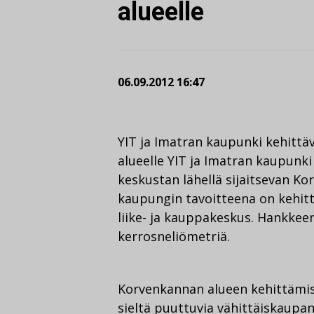
alueelle
06.09.2012 16:47
YIT ja Imatran kaupunki kehitt
alueelle YIT ja Imatran kaupunk
keskustan lähellä sijaitsevan K
kaupungin tavoitteena on kehit
liike- ja kauppakeskus. Hankkee
kerrosneliömetriä.
Korvenkannan alueen kehittämis
sieltä puuttuvia vähittäiskaupan 