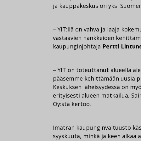
ja kauppakeskus on yksi Suome
– YIT:llä on vahva ja laaja kokem
vastaavien hankkeiden kehittämi
kaupunginjohtaja
Pertti Lintun
– YIT on toteuttanut alueella a
pääsemme kehittämään uusia palve
Keskuksen läheisyydessä on myös
erityisesti alueen matkailua, Sa
Oy:stä kertoo.
Imatran kaupunginvaltuusto käsi
syyskuuta, minkä jälkeen alkaa