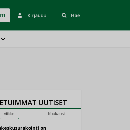
Kirjaudu
Hae
HTI
ETUIMMAT UUTISET
Viikko
Kuukausi
keskusurakointi on