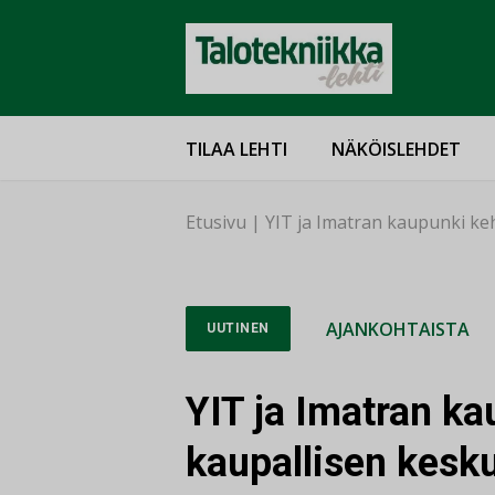
TILAA LEHTI
NÄKÖISLEHDET
Etusivu
|
YIT ja Imatran kaupunki ke
AJANKOHTAISTA
UUTINEN
YIT ja Imatran ka
kaupallisen kes