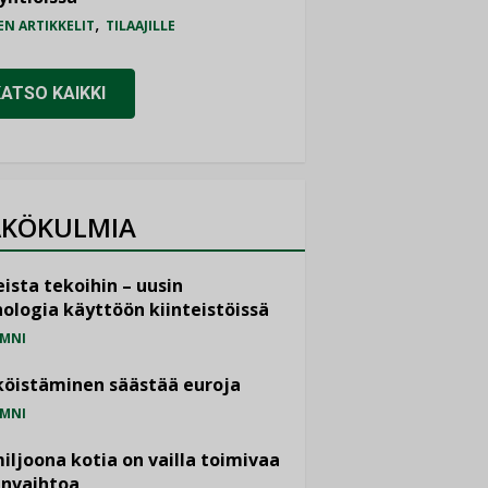
,
EN ARTIKKELIT
TILAAJILLE
KATSO KAIKKI
KÖKULMIA
ista tekoihin – uusin
ologia käyttöön kiinteistöissä
MNI
öistäminen säästää euroja
MNI
miljoona kotia on vailla toimivaa
anvaihtoa