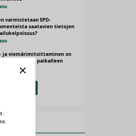
MNI
n varmistetaan EPD-
menteista saatavien tietojen
ailukelpoisuus?
MNI
- ja viemärimitoittaminen on
htänyt ajassa paikalleen
PIDE
KATSO KAIKKI
a.
aa.
MITYKSET
a