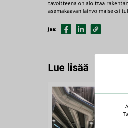
tavoitteena on aloittaa rakenta
asemakaavan lainvoimaiseksi tul
Jaa:
JAA
JAA
KOPIOI
FACEBOOKISSA
LINKEDINISSÄ
LINKKI
Lue lisää
A
Ta
AJ