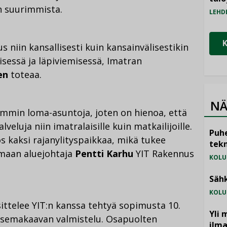
n suurimmista.
LEHD
us niin kansallisesti kuin kansainvälisestikin
sessä ja läpiviemisessä, Imatran
en
toteaa.
NÄ
iemmin loma-asuntoja, joten on hienoa, että
luja niin imatralaisille kuin matkailijoille.
Puhe
 kaksi rajanylityspaikkaa, mikä tukee
tekn
imaan aluejohtaja
Pentti Karhu
YIT Rakennus
KOLU
Sähk
KOLU
ttelee YIT:n kanssa tehtyä sopimusta 10.
Yli 
 asemakaavan valmistelu. Osapuolten
ilm