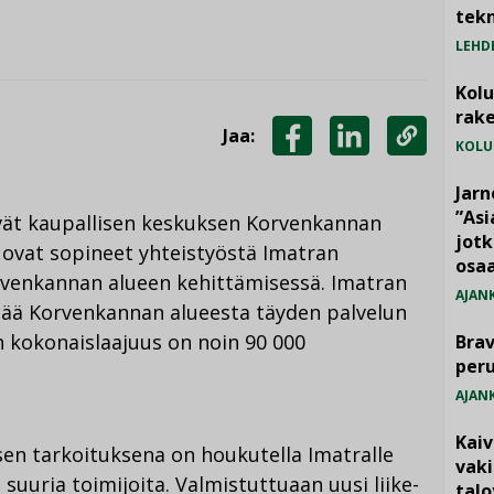
tekn
LEHD
Kol
rake
Jaa:
KOLU
JAA
JAA
KOPIOI
FACEBOOKISSA
LINKEDINISSÄ
LINKKI
Jarn
”As
ävät kaupallisen keskuksen Korvenkannan
jotk
i ovat sopineet yhteistyöstä Imatran
osaa
orvenkannan alueen kehittämisessä. Imatran
AJAN
tää Korvenkannan alueesta täyden palvelun
n kokonaislaajuus on noin 90 000
Brav
per
AJAN
Kai
en tarkoituksena on houkutella Imatralle
vak
suuria toimijoita. Valmistuttuaan uusi liike-
talo