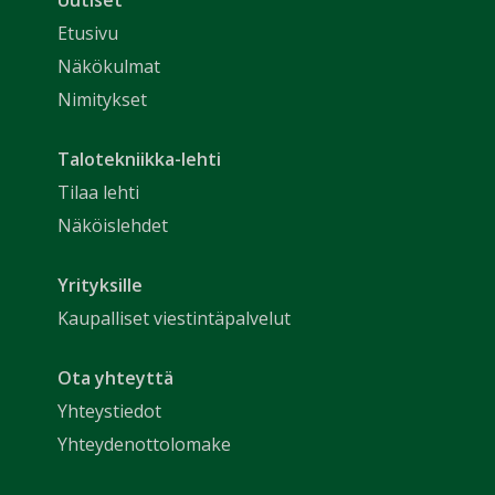
Uutiset
Etusivu
Näkökulmat
Nimitykset
Talotekniikka-lehti
Tilaa lehti
Näköislehdet
Yrityksille
Kaupalliset viestintäpalvelut
Ota yhteyttä
Yhteystiedot
Yhteydenottolomake