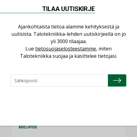
TILAA UUTISKIRJE
Puheista tekoihin – uusin teknologia
käyttöön kiinteistöissä
Ajankohtaista tietoa alamme kehityksestä ja
KOLUMNI
uutisista. Talotekniikka-lehden uutiskirjeellä on jo
Sähköistäminen säästää euroja
yli 3000 tilaajaa.
KOLUMNI
Lue
tietosuojaselosteestamme
, miten
Talotekniikka suojaa ja käsittelee tietojasi.
Yli miljoona kotia on vailla toimivaa
ilmanvaihtoa
KOLUMNI
Miten varmistetaan EPD-dokumenteista
saatavien tietojen vertailukelpoisuus?
KOLUMNI
Vesi- ja viemärimitoittaminen on
jämähtänyt ajassa paikalleen
MIELIPIDE