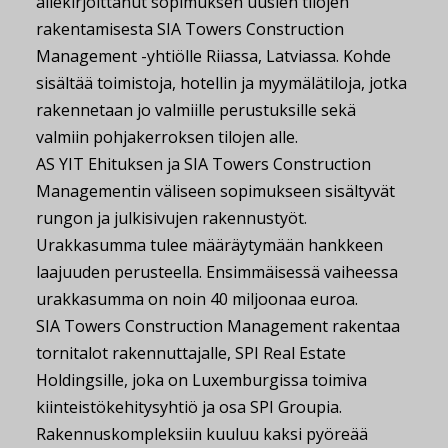
allekirjoittanut sopimuksen uusien tilojen
rakentamisesta SIA Towers Construction
Management -yhtiölle Riiassa, Latviassa. Kohde
sisältää toimistoja, hotellin ja myymälätiloja, jotka
rakennetaan jo valmiille perustuksille sekä
valmiin pohjakerroksen tilojen alle.
AS YIT Ehituksen ja SIA Towers Construction
Managementin väliseen sopimukseen sisältyvät
rungon ja julkisivujen rakennustyöt.
Urakkasumma tulee määräytymään hankkeen
laajuuden perusteella. Ensimmäisessä vaiheessa
urakkasumma on noin 40 miljoonaa euroa.
SIA Towers Construction Management rakentaa
tornitalot rakennuttajalle, SPI Real Estate
Holdingsille, joka on Luxemburgissa toimiva
kiinteistökehitysyhtiö ja osa SPI Groupia.
Rakennuskompleksiin kuuluu kaksi pyöreää