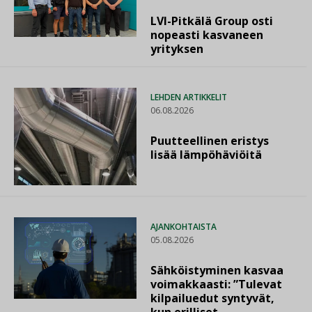
LVI-Pitkälä Group osti
nopeasti kasvaneen
yrityksen
LEHDEN ARTIKKELIT
06.08.2026
Puutteellinen eristys
lisää lämpöhäviöitä
AJANKOHTAISTA
05.08.2026
Sähköistyminen kasvaa
voimakkaasti: ”Tulevat
kilpailuedut syntyvät,
kun erilliset