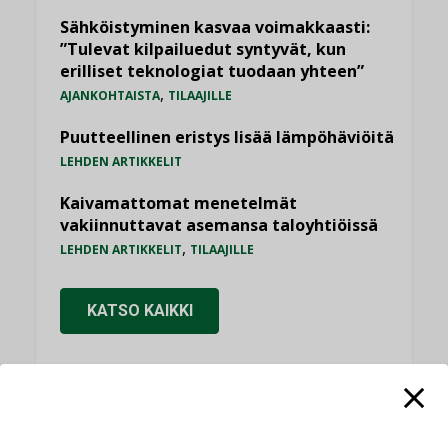
Sähköistyminen kasvaa voimakkaasti:
”Tulevat kilpailuedut syntyvät, kun
erilliset teknologiat tuodaan yhteen”
,
AJANKOHTAISTA
TILAAJILLE
Puutteellinen eristys lisää lämpöhäviöitä
LEHDEN ARTIKKELIT
Kaivamattomat menetelmät
vakiinnuttavat asemansa taloyhtiöissä
,
LEHDEN ARTIKKELIT
TILAAJILLE
KATSO KAIKKI
NÄKÖKULMIA