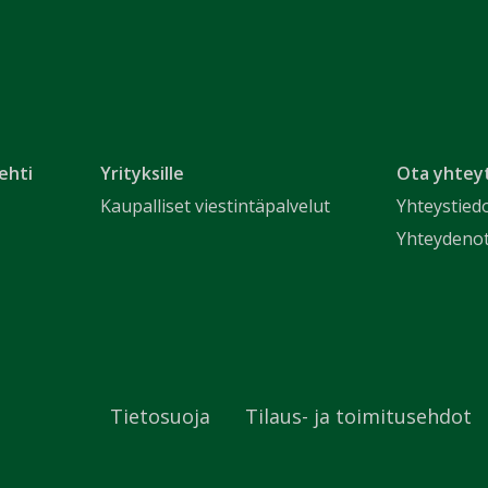
ehti
Yrityksille
Ota yhtey
Kaupalliset viestintäpalvelut
Yhteystied
Yhteydeno
Tietosuoja
Tilaus- ja toimitusehdot