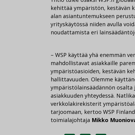
kehittää ympäristön, kestävän 
alan asiantuntemukseen perustuvi
yrityskäytössä niiden avulla vo
noudattamista eri lainsäädäntöje
– WSP käyttää yhä enemmän verk
mahdollistavat asiakkaille par
ympäristöasioiden, kestävän ke
hallittavuuden. Olemme käyttäne
ympäristölainsäädännön osalta 
asiakkuuden yhteydessä. Natlik
verkkolakirekisterit ympäristöal
tarjoomaan, kertoo WSP Finlandi
toimialajohtaja
Mikko Muoniov