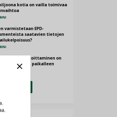
miljoona kotia on vailla toimivaa
anvaihtoa
MNI
n varmistetaan EPD-
menteista saatavien tietojen
ailukelpoisuus?
MNI
- ja viemärimitoittaminen on
htänyt ajassa paikalleen
PIDE
KATSO KAIKKI
a.
aa.