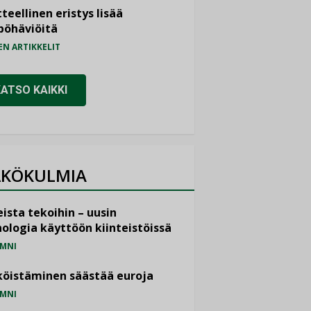
teellinen eristys lisää
pöhäviöitä
EN ARTIKKELIT
KATSO KAIKKI
KÖKULMIA
ista tekoihin – uusin
ologia käyttöön kiinteistöissä
MNI
öistäminen säästää euroja
MNI