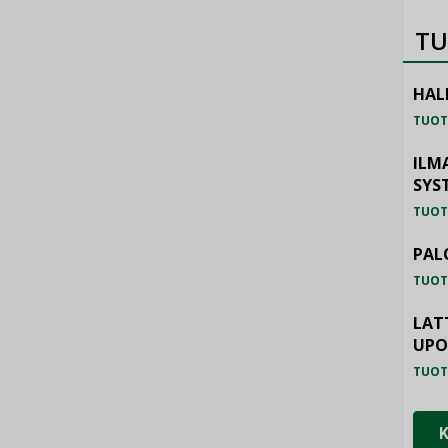
TU
HAL
TUOT
ILM
SYS
TUOT
PAL
TUOT
LAT
UP
TUOT