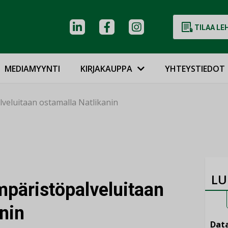
TILAA LE
MEDIAMYYNTI
KIRJAKAUPPA
YHTEYSTIEDOT
veluitaan ostamalla Natlikanin
LU
päristöpalveluitaan
nin
Data