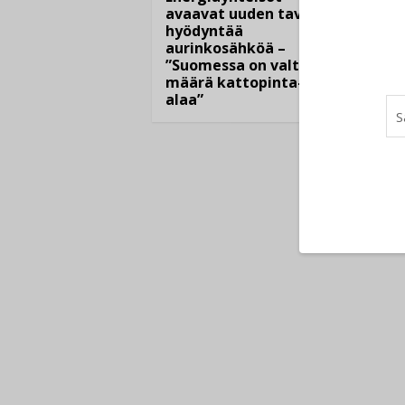
yrityk
avaavat uuden tavan
hyödyntää
aurinkosähköä –
”Suomessa on valtava
määrä kattopinta-
alaa”