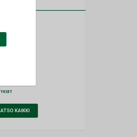
a
MITYKSET
ti
TYKSET
ir
TYKSET
nlund Oy
TYKSET
eider Electric
TYKSET
KATSO KAIKKI