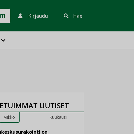
Kirjaudu
Hae
HTI
ETUIMMAT UUTISET
Viikko
Kuukausi
keskusurakointi on