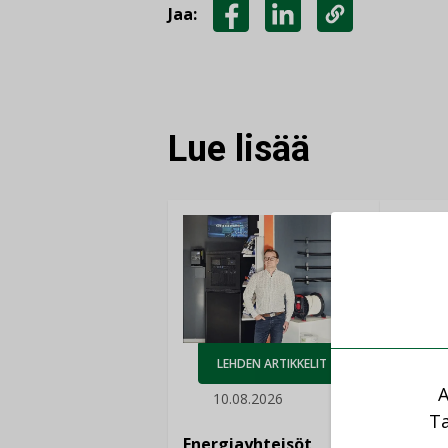
Jaa:
JAA
JAA
KOPIOI
FACEBOOKISSA
LINKEDINISSÄ
LINKKI
Lue lisää
AJ
LEHDEN ARTIKKELIT
07.
A
10.08.2026
LVI-Pi
Ta
nopea
Energiayhteisöt