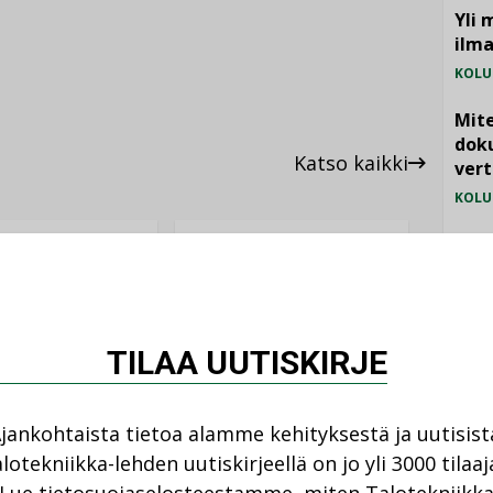
Yli 
ilm
KOLU
Mite
doku
Katso kaikki
vert
KOLU
Vesi
jämä
MIELI
TILAA UUTISKIRJE
ANKOHTAISTA
08.2026
LEHDEN ARTIKKELIT
jankohtaista tietoa alamme kehityksestä ja uutisist
06.08.2026
tkälä Group osti
lotekniikka-lehden uutiskirjeellä on jo yli 3000 tilaaj
sti kasvaneen