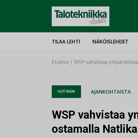
TILAA LEHTI
NÄKÖISLEHDET
Etusivu
|
WSP vahvistaa ympäristöpal
AJANKOHTAISTA
UUTINEN
WSP vahvistaa ym
ostamalla Natlika