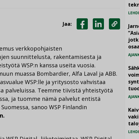
tekn
LEHD
Jaa:
Jarn
JAA
JAA
KOPIOI
”As
jotk
FACEBOOKISSA
LINKEDINISSÄ
LINKKI
osaa
okemus verkkopohjaisten
AJAN
jen suunnittelusta, rakentamisesta ja
eistyötä WSP:n kanssa useita vuosia.
Säh
 muun muassa Bombardier, Alfa Laval ja ABB.
voim
asvualue WSP:lle ja yritysosto vahvistaa
synt
tuo
 palveluissa. Teemme tiivistä yhteistyötä
AJAN
ssa, ja tuomme nämä palvelut entistä
 Suomessa, sanoo WSP Finlandin
Kai
n.
vak
talo
LEHD
ia WSP Digital -liiketoimintaa. WSP Digital