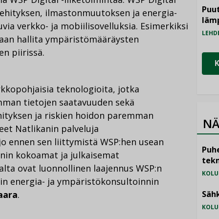
Puut
kehityksen, ilmastonmuutoksen ja energia-
läm
a verkko- ja mobiilisovelluksia. Esimerkiksi
LEHD
idaan hallita ympäristömääräysten
n piirissä.
kopohjaisia teknologioita, jotka
emman tietojen saatavuuden sekä
hityksen ja riskien hoidon paremman
NÄ
et Natlikanin palveluja
jo ennen sen liittymistä WSP:hen usean
Puhe
anin kokoamat ja julkaisemat
tekn
alta ovat luonnollinen laajennus WSP:n
KOLU
n energia- ja ympäristökonsultoinnin
aara
.
Sähk
KOLU