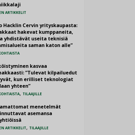
iikkalaji
EN ARTIKKELIT
o Hacklin Cervin yrityskaupasta:
iakkaat hakevat kumppaneita,
a yhdistävät useita teknisiä
misalueita saman katon alle”
KOHTAISTA
köistyminen kasvaa
akkaasti: ”Tulevat kilpailuedut
yvät, kun erilliset teknologiat
daan yhteen”
,
KOHTAISTA
TILAAJILLE
vamattomat menetelmät
iinnuttavat asemansa
yhtiöissä
,
EN ARTIKKELIT
TILAAJILLE