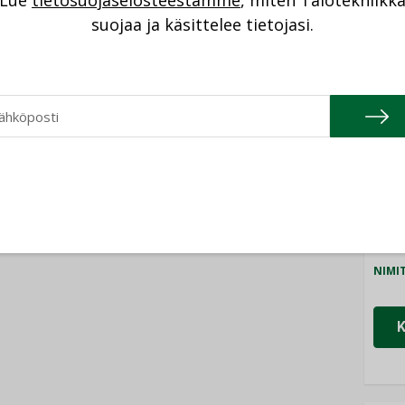
Lue
tietosuojaselosteestamme
, miten Talotekniikk
NI
sen
Puutteellinen eristys
suojaa ja käsittelee tietojasi.
lisää lämpöhäviöitä
Cons
NIMI
Refa
NIMI
Gra
NIMI
Schn
NIMI