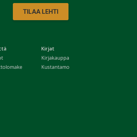
TILAA LEHTI
ttä
Kirjat
ot
Kirjakauppa
ttolomake
Kustantamo