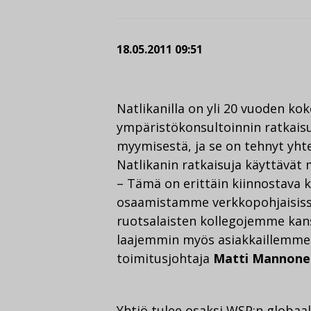
18.05.2011 09:51
Natlikanilla on yli 20 vuoden k
ympäristökonsultoinnin ratkaisu
myymisestä, ja se on tehnyt yht
Natlikanin ratkaisuja käyttävät
– Tämä on erittäin kiinnostava k
osaamistamme verkkopohjaisissa
ruotsalaisten kollegojemme kan
laajemmin myös asiakkaillemme
toimitusjohtaja
Matti Mannone
Yhtiö tulee osaksi WSP:n globaal