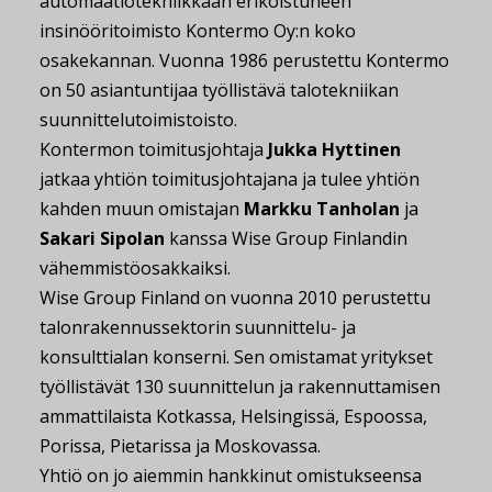
automaatiotekniikkaan erikoistuneen
insinööritoimisto Kontermo Oy:n koko
osakekannan. Vuonna 1986 perustettu Kontermo
on 50 asiantuntijaa työllistävä talotekniikan
suunnittelutoimistoisto.
Kontermon toimitusjohtaja
Jukka Hyttinen
jatkaa yhtiön toimitusjohtajana ja tulee yhtiön
kahden muun omistajan
Markku Tanholan
ja
Sakari Sipolan
kanssa Wise Group Finlandin
vähemmistöosakkaiksi.
Wise Group Finland on vuonna 2010 perustettu
talonrakennussektorin suunnittelu- ja
konsulttialan konserni. Sen omistamat yritykset
työllistävät 130 suunnittelun ja rakennuttamisen
ammattilaista Kotkassa, Helsingissä, Espoossa,
Porissa, Pietarissa ja Moskovassa.
Yhtiö on jo aiemmin hankkinut omistukseensa