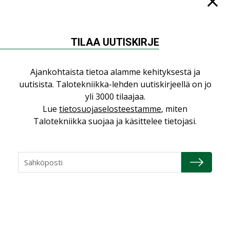
TILAA UUTISKIRJE
NÄKÖKULMIA
Ajankohtaista tietoa alamme kehityksestä ja
Puheista tekoihin – uusin teknologia
uutisista. Talotekniikka-lehden uutiskirjeellä on jo
käyttöön kiinteistöissä
yli 3000 tilaajaa.
KOLUMNI
Lue
tietosuojaselosteestamme
, miten
Sähköistäminen säästää euroja
Talotekniikka suojaa ja käsittelee tietojasi.
KOLUMNI
Yli miljoona kotia on vailla toimivaa
ilmanvaihtoa
KOLUMNI
Miten varmistetaan EPD-dokumenteista
saatavien tietojen vertailukelpoisuus?
KOLUMNI