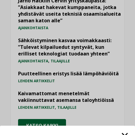
Jarno Hacklin Cervin yrityskaupasta:
”Asiakkaat hakevat kumppaneita, jotka
yhdistävät useita teknisiä osaamisalueita
saman katon alle”
AJANKOHTAISTA
Sähköistyminen kasvaa voimakkaasti:
”Tulevat kilpailuedut syntyvät, kun
erilliset teknologiat tuodaan yhteen”
,
AJANKOHTAISTA
TILAAJILLE
Puutteellinen eristys lisää lämpöhäviöitä
LEHDEN ARTIKKELIT
Kaivamattomat menetelmät
vakiinnuttavat asemansa taloyhtiöissä
,
LEHDEN ARTIKKELIT
TILAAJILLE
KATSO KAIKKI