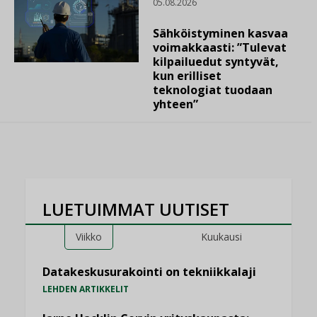
05.08.2026
Sähköistyminen kasvaa
voimakkaasti: ”Tulevat
kilpailuedut syntyvät,
kun erilliset
teknologiat tuodaan
yhteen”
LUETUIMMAT UUTISET
Viikko
Kuukausi
Datakeskusurakointi on tekniikkalaji
LEHDEN ARTIKKELIT