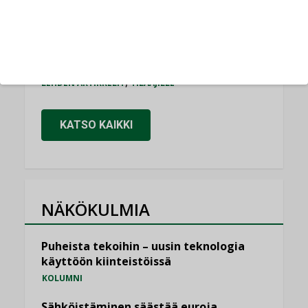
Puutteellinen eristys lisää lämpöhäviöitä
LEHDEN ARTIKKELIT
Kaivamattomat menetelmät
vakiinnuttavat asemansa taloyhtiöissä
,
LEHDEN ARTIKKELIT
TILAAJILLE
KATSO KAIKKI
NÄKÖKULMIA
Puheista tekoihin – uusin teknologia
käyttöön kiinteistöissä
KOLUMNI
Sähköistäminen säästää euroja