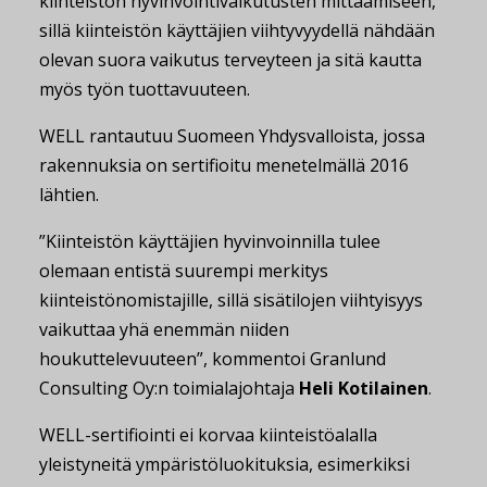
kiinteistön hyvinvointivaikutusten mittaamiseen,
sillä kiinteistön käyttäjien viihtyvyydellä nähdään
olevan suora vaikutus terveyteen ja sitä kautta
myös työn tuottavuuteen.
WELL rantautuu Suomeen Yhdysvalloista, jossa
rakennuksia on sertifioitu menetelmällä 2016
lähtien.
”Kiinteistön käyttäjien hyvinvoinnilla tulee
olemaan entistä suurempi merkitys
kiinteistönomistajille, sillä sisätilojen viihtyisyys
vaikuttaa yhä enemmän niiden
houkuttelevuuteen”, kommentoi Granlund
Consulting Oy:n toimialajohtaja
Heli Kotilainen
.
WELL-sertifiointi ei korvaa kiinteistöalalla
yleistyneitä ympäristöluokituksia, esimerkiksi