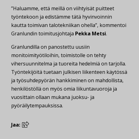
”Haluamme, että meillä on viihtyisät puitteet
työntekoon ja edistämme tätä hyvinvoinnin
kautta toimivan talotekniikan ohella”, kommentoi
Granlundin toimitusjohtaja
Pekka Metsi
.
Granlundilla on panostettu uusiin
monitoimityötiloihin, toimistolle on tehty
vihersuunnitelma ja tuoreita hedelmiä on tarjolla.
Työntekijöitä tuetaan julkisen liikenteen käytössä
ja työsuhdepyörän hankkiminen on mahdollista,
henkilöstöllä on myös omia liikuntavuoroja ja
vuosittain ollaan mukana juoksu- ja
pyöräilytempauksissa.
Jaa: