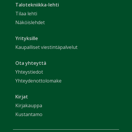
Talotekniikka-lehti
Tilaa lehti
Näköislehdet
Yrityksille
Kaupalliset viestintäpalvelut
Ota yhteyttä
Yhteystiedot
Yhteydenottolomake
Kirjat
Kirjakauppa
Kustantamo