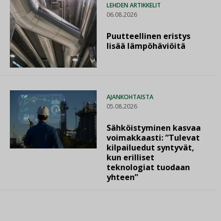
LEHDEN ARTIKKELIT
06.08.2026
Puutteellinen eristys
lisää lämpöhäviöitä
AJANKOHTAISTA
05.08.2026
Sähköistyminen kasvaa
voimakkaasti: ”Tulevat
kilpailuedut syntyvät,
kun erilliset
teknologiat tuodaan
yhteen”