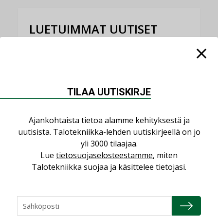
LUETUIMMAT UUTISET
Viikko
Kuukausi
Datakeskusurakointi on tekniikkalaji
LEHDEN ARTIKKELIT
TILAA UUTISKIRJE
Jarno Hacklin Cervin yrityskaupasta:
”Asiakkaat hakevat kumppaneita, jotka
Ajankohtaista tietoa alamme kehityksestä ja
yhdistävät useita teknisiä osaamisalueita
uutisista. Talotekniikka-lehden uutiskirjeellä on jo
saman katon alle”
yli 3000 tilaajaa.
AJANKOHTAISTA
Lue
tietosuojaselosteestamme
, miten
Talotekniikka suojaa ja käsittelee tietojasi.
Sähköistyminen kasvaa voimakkaasti:
”Tulevat kilpailuedut syntyvät, kun
erilliset teknologiat tuodaan yhteen”
,
AJANKOHTAISTA
TILAAJILLE