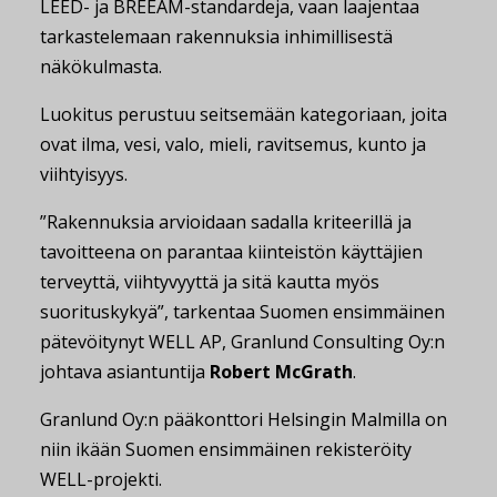
LEED- ja BREEAM-standardeja, vaan laajentaa
tarkastelemaan rakennuksia inhimillisestä
näkökulmasta.
Luokitus perustuu seitsemään kategoriaan, joita
ovat ilma, vesi, valo, mieli, ravitsemus, kunto ja
viihtyisyys.
”Rakennuksia arvioidaan sadalla kriteerillä ja
tavoitteena on parantaa kiinteistön käyttäjien
terveyttä, viihtyvyyttä ja sitä kautta myös
suorituskykyä”, tarkentaa Suomen ensimmäinen
pätevöitynyt WELL AP, Granlund Consulting Oy:n
johtava asiantuntija
Robert McGrath
.
Granlund Oy:n pääkonttori Helsingin Malmilla on
niin ikään Suomen ensimmäinen rekisteröity
WELL-projekti.