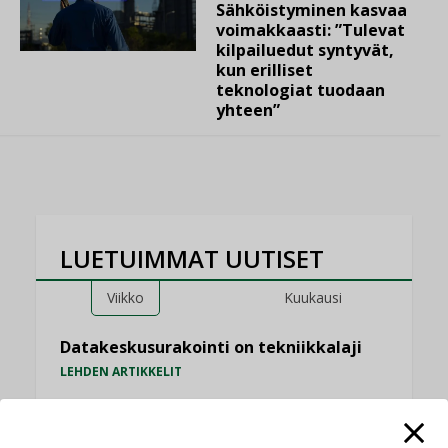
Sähköistyminen kasvaa
voimakkaasti: ”Tulevat
kilpailuedut syntyvät,
kun erilliset
teknologiat tuodaan
yhteen”
LUETUIMMAT UUTISET
Viikko
Kuukausi
Datakeskusurakointi on tekniikkalaji
LEHDEN ARTIKKELIT
Jarno Hacklin Cervin yrityskaupasta:
”Asiakkaat hakevat kumppaneita, jotka