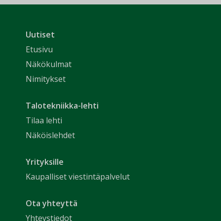
Uutiset
Etusivu
Näkökulmat
Nimitykset
Talotekniikka-lehti
Tilaa lehti
Näköislehdet
Yrityksille
Kaupalliset viestintäpalvelut
Ota yhteyttä
Yhteystiedot