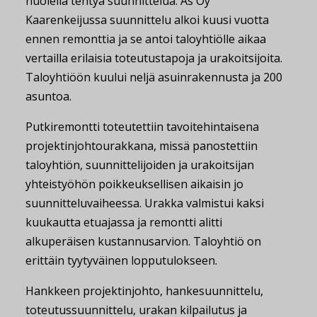
huolella tehtyä suunnittelua. As Oy
Kaarenkeijussa suunnittelu alkoi kuusi vuotta
ennen remonttia ja se antoi taloyhtiölle aikaa
vertailla erilaisia toteutustapoja ja urakoitsijoita.
Taloyhtiöön kuului neljä asuinrakennusta ja 200
asuntoa.
Putkiremontti toteutettiin tavoitehintaisena
projektinjohtourakkana, missä panostettiin
taloyhtiön, suunnittelijoiden ja urakoitsijan
yhteistyöhön poikkeuksellisen aikaisin jo
suunnitteluvaiheessa. Urakka valmistui kaksi
kuukautta etuajassa ja remontti alitti
alkuperäisen kustannusarvion. Taloyhtiö on
erittäin tyytyväinen lopputulokseen.
Hankkeen projektinjohto, hankesuunnittelu,
toteutussuunnittelu, urakan kilpailutus ja