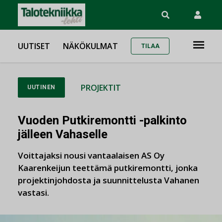
UUTISET
NÄKÖKULMAT
TILAA
PROJEKTIT
UUTINEN
Vuoden Putkiremontti -palkinto
jälleen Vahaselle
Voittajaksi nousi vantaalaisen AS Oy
Kaarenkeijun teettämä putkiremontti, jonka
projektinjohdosta ja suunnittelusta Vahanen
vastasi.