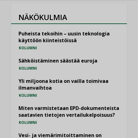
NÄKÖKULMIA
Puheista tekoihin – uusin teknologia
käyttöön kiinteistöissä
KOLUMNI
Sähköistäminen säästää euroja
KOLUMNI
Yli miljoona kotia on vailla toimivaa
ilmanvaihtoa
KOLUMNI
Miten varmistetaan EPD-dokumenteista
saatavien tietojen vertailukelpoisuus?
KOLUMNI
Vesi- ja viemärimitoittaminen on