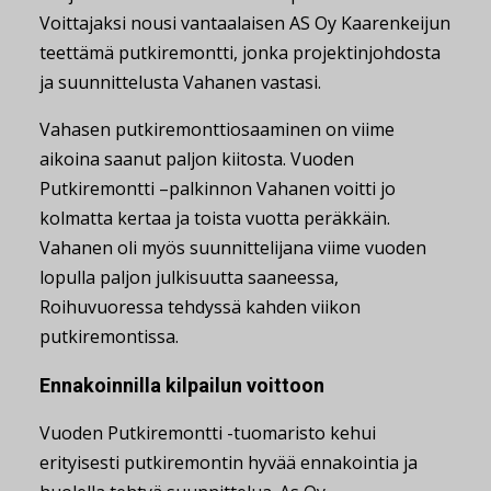
Voittajaksi nousi vantaalaisen AS Oy Kaarenkeijun
teettämä putkiremontti, jonka projektinjohdosta
ja suunnittelusta Vahanen vastasi.
Vahasen putkiremonttiosaaminen on viime
aikoina saanut paljon kiitosta. Vuoden
Putkiremontti –palkinnon Vahanen voitti jo
kolmatta kertaa ja toista vuotta peräkkäin.
Vahanen oli myös suunnittelijana viime vuoden
lopulla paljon julkisuutta saaneessa,
Roihuvuoressa tehdyssä kahden viikon
putkiremontissa.
Ennakoinnilla kilpailun voittoon
Vuoden Putkiremontti -tuomaristo kehui
erityisesti putkiremontin hyvää ennakointia ja