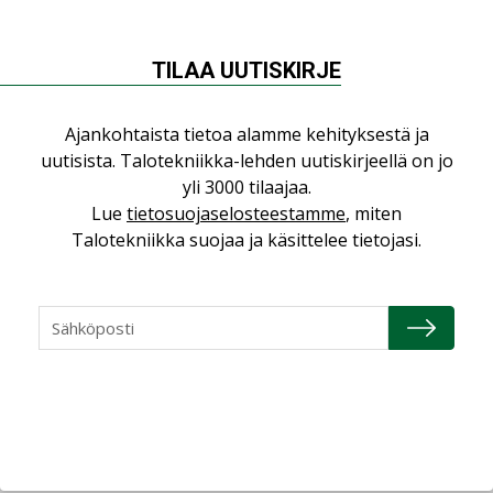
yhdistävät useita teknisiä osaamisalueita
saman katon alle”
AJANKOHTAISTA
TILAA UUTISKIRJE
Sähköistyminen kasvaa voimakkaasti:
”Tulevat kilpailuedut syntyvät, kun
Ajankohtaista tietoa alamme kehityksestä ja
erilliset teknologiat tuodaan yhteen”
uutisista. Talotekniikka-lehden uutiskirjeellä on jo
,
AJANKOHTAISTA
TILAAJILLE
yli 3000 tilaajaa.
Lue
tietosuojaselosteestamme
, miten
Puutteellinen eristys lisää lämpöhäviöitä
Talotekniikka suojaa ja käsittelee tietojasi.
LEHDEN ARTIKKELIT
Kaivamattomat menetelmät
vakiinnuttavat asemansa taloyhtiöissä
,
LEHDEN ARTIKKELIT
TILAAJILLE
KATSO KAIKKI