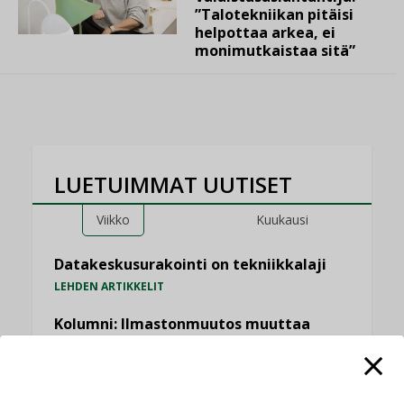
”Talotekniikan pitäisi
helpottaa arkea, ei
monimutkaistaa sitä”
LUETUIMMAT UUTISET
Viikko
Kuukausi
Datakeskusurakointi on tekniikkalaji
LEHDEN ARTIKKELIT
Kolumni: Ilmastonmuutos muuttaa
rakennusten korjaustarpeita
,
,
KOLUMNI
LEHDEN ARTIKKELIT
TILAAJILLE
Bravida sai LVI-urakoita koulujen