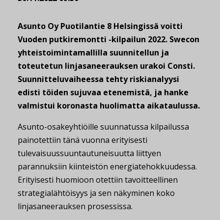
Asunto Oy Puotilantie 8 Helsingissä voitti
Vuoden putkiremontti -kilpailun 2022. Swecon
yhteistoimintamallilla suunnitellun ja
toteutetun linjasaneerauksen urakoi Consti.
Suunnitteluvaiheessa tehty riskianalyysi
edisti töiden sujuvaa etenemistä, ja hanke
valmistui koronasta huolimatta aikataulussa.
Asunto-osakeyhtiöille suunnatussa kilpailussa
painotettiin tänä vuonna erityisesti
tulevaisuussuuntautuneisuutta liittyen
parannuksiin kiinteistön energiatehokkuudessa.
Erityisesti huomioon otettiin tavoitteellinen
strategialähtöisyys ja sen näkyminen koko
linjasaneerauksen prosessissa.