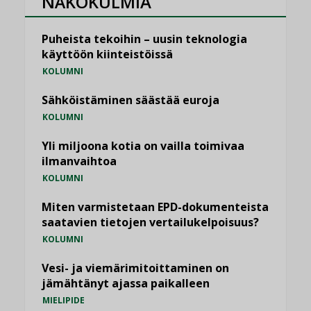
NÄKÖKULMIA
Puheista tekoihin – uusin teknologia
käyttöön kiinteistöissä
KOLUMNI
Sähköistäminen säästää euroja
KOLUMNI
Yli miljoona kotia on vailla toimivaa
ilmanvaihtoa
KOLUMNI
Miten varmistetaan EPD-dokumenteista
saatavien tietojen vertailukelpoisuus?
KOLUMNI
Vesi- ja viemärimitoittaminen on
jämähtänyt ajassa paikalleen
MIELIPIDE