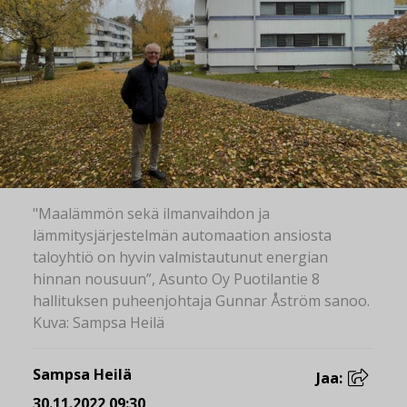
"Maalämmön sekä ilmanvaihdon ja
lämmitysjärjestelmän automaation ansiosta
taloyhtiö on hyvin valmistautunut energian
hinnan nousuun”, Asunto Oy Puotilantie 8
hallituksen puheenjohtaja Gunnar Åström sanoo.
Kuva: Sampsa Heilä
Sampsa Heilä
Jaa:
30.11.2022 09:30