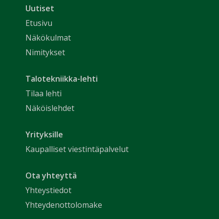
Uutiset
Etusivu
Näkökulmat
Nimitykset
Talotekniikka-lehti
Tilaa lehti
Näköislehdet
Yrityksille
Kaupalliset viestintäpalvelut
Ota yhteyttä
Yhteystiedot
Yhteydenottolomake