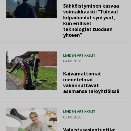
Sähköistyminen kasvaa
voimakkaasti: ”Tulevat
kilpailuedut syntyvät,
kun erilliset
teknologiat tuodaan
yhteen”
LEHDEN ARTIKKELIT
04.08.2026
Kaivamattomat
menetelmät
vakiinnuttavat
asemansa taloyhtiöissä
LEHDEN ARTIKKELIT
03.08.2026
Valaistusasiantuntija: