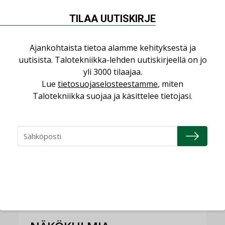
perusparannushankkeissa
TILAA UUTISKIRJE
,
AJANKOHTAISTA
TILAAJILLE
Jarno Hacklin Cervin yrityskaupasta:
Ajankohtaista tietoa alamme kehityksestä ja
”Asiakkaat hakevat kumppaneita, jotka
uutisista. Talotekniikka-lehden uutiskirjeellä on jo
yhdistävät useita teknisiä osaamisalueita
yli 3000 tilaajaa.
saman katon alle”
Lue
tietosuojaselosteestamme
, miten
AJANKOHTAISTA
Talotekniikka suojaa ja käsittelee tietojasi.
Kaivamattomat menetelmät
vakiinnuttavat asemansa taloyhtiöissä
,
LEHDEN ARTIKKELIT
TILAAJILLE
KATSO KAIKKI