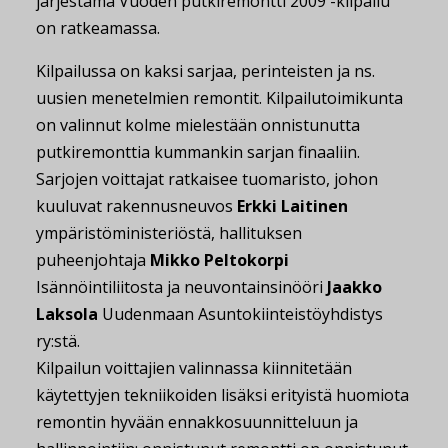
järjestämä Vuoden putkiremontti 2009 -kilpailu
on ratkeamassa.
Kilpailussa on kaksi sarjaa, perinteisten ja ns.
uusien menetelmien remontit. Kilpailutoimikunta
on valinnut kolme mielestään onnistunutta
putkiremonttia kummankin sarjan finaaliin.
Sarjojen voittajat ratkaisee tuomaristo, johon
kuuluvat rakennusneuvos
Erkki Laitinen
ympäristöministeriöstä, hallituksen
puheenjohtaja
Mikko Peltokorpi
Isännöintiliitosta ja neuvontainsinööri
Jaakko
Laksola
Uudenmaan Asuntokiinteistöyhdistys
ry:stä.
Kilpailun voittajien valinnassa kiinnitetään
käytettyjen tekniikoiden lisäksi erityistä huomiota
remontin hyvään ennakkosuunnitteluun ja