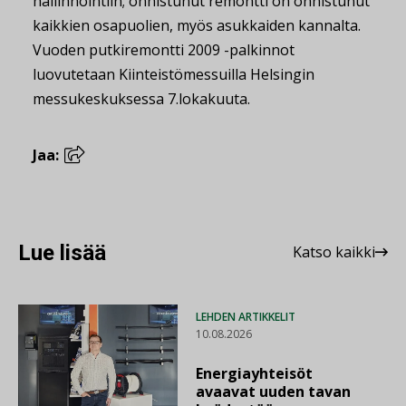
hallinnointiin; onnistunut remontti on onnistunut
kaikkien osapuolien, myös asukkaiden kannalta.
Vuoden putkiremontti 2009 -palkinnot
luovutetaan Kiinteistömessuilla Helsingin
messukeskuksessa 7.lokakuuta.
Jaa:
Lue lisää
Katso kaikki
LEHDEN ARTIKKELIT
10.08.2026
Energiayhteisöt
avaavat uuden tavan