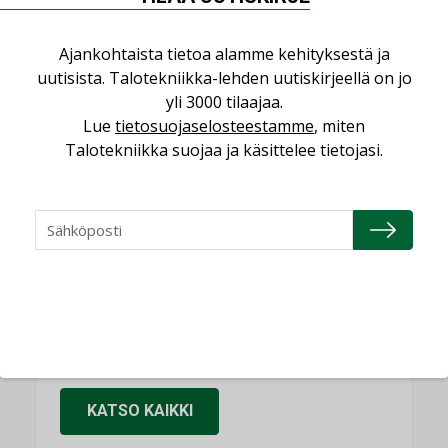
KOLUMNI
Ajankohtaista tietoa alamme kehityksestä ja
Sähköistäminen säästää euroja
uutisista. Talotekniikka-lehden uutiskirjeellä on jo
KOLUMNI
yli 3000 tilaajaa.
Lue
tietosuojaselosteestamme
, miten
Yli miljoona kotia on vailla toimivaa
ilmanvaihtoa
Talotekniikka suojaa ja käsittelee tietojasi.
KOLUMNI
Miten varmistetaan EPD-dokumenteista
saatavien tietojen vertailukelpoisuus?
KOLUMNI
Vesi- ja viemärimitoittaminen on
jämähtänyt ajassa paikalleen
MIELIPIDE
KATSO KAIKKI