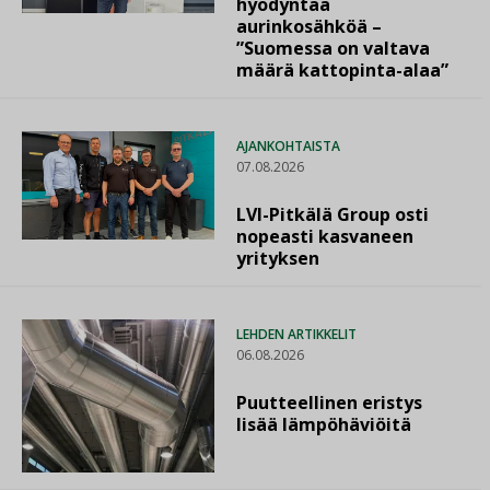
hyödyntää
aurinkosähköä –
”Suomessa on valtava
määrä kattopinta-alaa”
AJANKOHTAISTA
07.08.2026
LVI-Pitkälä Group osti
nopeasti kasvaneen
yrityksen
LEHDEN ARTIKKELIT
06.08.2026
Puutteellinen eristys
lisää lämpöhäviöitä