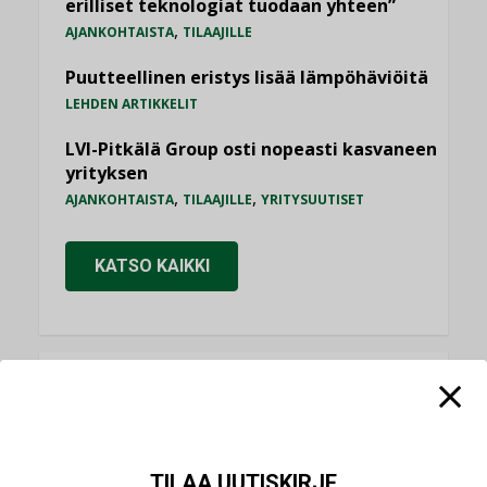
erilliset teknologiat tuodaan yhteen”
,
AJANKOHTAISTA
TILAAJILLE
Puutteellinen eristys lisää lämpöhäviöitä
LEHDEN ARTIKKELIT
LVI-Pitkälä Group osti nopeasti kasvaneen
yrityksen
,
,
AJANKOHTAISTA
TILAAJILLE
YRITYSUUTISET
KATSO KAIKKI
NÄKÖKULMIA
Puheista tekoihin – uusin teknologia
TILAA UUTISKIRJE
käyttöön kiinteistöissä