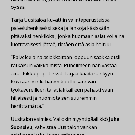
oy:ssä.
Tarja Uusitaloa kuvattiin valintaperusteissa
palveluhenkiseksi sekä ja lankoja käsissään
pitäväksi henkilöksi, jonka huomaan asiat voi aina
luottavaisesti jättää, tietäen että asia hoituu.
”Palvelee aina asiakkaitaan loppuun saakka etsii
ratkaisun vaikka mistä. Puhelimeen hän vastaa
aina. Pikku pöpöt eivät Tarjaa kaada sänkyyn.
Koskaan ei ole hänen kuultu sanovan
työkavereilleen tai asiakkailleen pahasti vaan
hiljaisesti ja huomiota sen suuremmin
herättämättä.”
Uusitalon esimies, Valloxin myyntipäällikkö
Juha
Suonsivu
, vahvistaa Uusitalon vankan