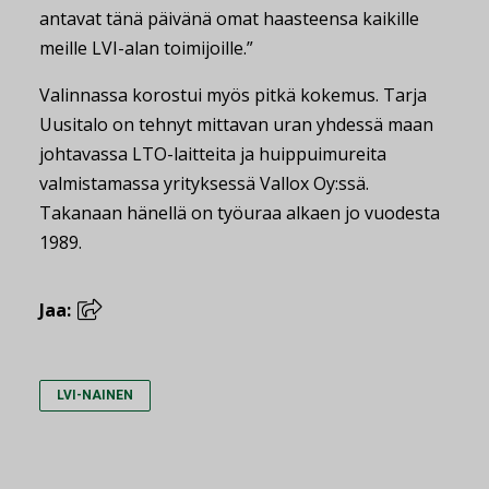
antavat tänä päivänä omat haasteensa kaikille
meille LVI-alan toimijoille.”
Valinnassa korostui myös pitkä kokemus. Tarja
Uusitalo on tehnyt mittavan uran yhdessä maan
johtavassa LTO-laitteita ja huippuimureita
valmistamassa yrityksessä Vallox Oy:ssä.
Takanaan hänellä on työuraa alkaen jo vuodesta
1989.
Jaa:
LVI-NAINEN