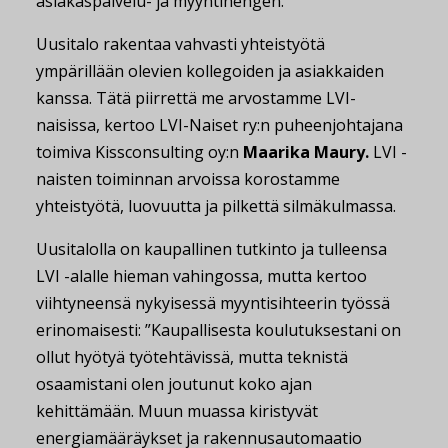
asiakaspalvelu- ja myyntihengen.
Uusitalo rakentaa vahvasti yhteistyötä
ympärillään olevien kollegoiden ja asiakkaiden
kanssa. Tätä piirrettä me arvostamme LVI-
naisissa, kertoo LVI-Naiset ry:n puheenjohtajana
toimiva Kissconsulting oy:n
Maarika Maury.
LVI -
naisten toiminnan arvoissa korostamme
yhteistyötä, luovuutta ja pilkettä silmäkulmassa.
Uusitalolla on kaupallinen tutkinto ja tulleensa
LVI -alalle hieman vahingossa, mutta kertoo
viihtyneensä nykyisessä myyntisihteerin työssä
erinomaisesti: ”Kaupallisesta koulutuksestani on
ollut hyötyä työtehtävissä, mutta teknistä
osaamistani olen joutunut koko ajan
kehittämään. Muun muassa kiristyvät
energiamääräykset ja rakennusautomaatio