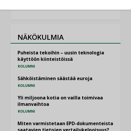
KATSO KAIKKI
NÄKÖKULMIA
Puheista tekoihin – uusin teknologia
käyttöön kiinteistöissä
KOLUMNI
Sähköistäminen säästää euroja
KOLUMNI
Yli miljoona kotia on vailla toimivaa
ilmanvaihtoa
KOLUMNI
Miten varmistetaan EPD-dokumenteista
saatavien tietojen vertailukelpoisuus?