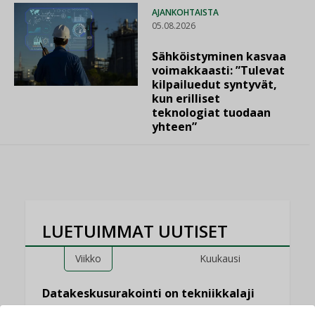
AJANKOHTAISTA
05.08.2026
Sähköistyminen kasvaa
voimakkaasti: ”Tulevat
kilpailuedut syntyvät,
kun erilliset
teknologiat tuodaan
yhteen”
LUETUIMMAT UUTISET
Viikko
Kuukausi
Datakeskusurakointi on tekniikkalaji
LEHDEN ARTIKKELIT