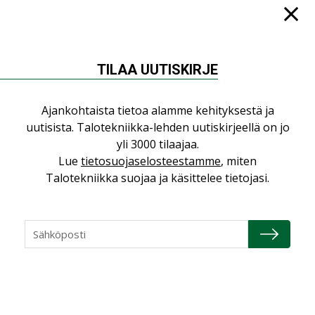
Jarno Hacklin Cervin yrityskaupasta:
”Asiakkaat hakevat kumppaneita, jotka
yhdistävät useita teknisiä osaamisalueita
TILAA UUTISKIRJE
saman katon alle”
AJANKOHTAISTA
Ajankohtaista tietoa alamme kehityksestä ja
Sähköistyminen kasvaa voimakkaasti:
uutisista. Talotekniikka-lehden uutiskirjeellä on jo
”Tulevat kilpailuedut syntyvät, kun
yli 3000 tilaajaa.
erilliset teknologiat tuodaan yhteen”
Lue
tietosuojaselosteestamme
, miten
,
AJANKOHTAISTA
TILAAJILLE
Talotekniikka suojaa ja käsittelee tietojasi.
Puutteellinen eristys lisää lämpöhäviöitä
LEHDEN ARTIKKELIT
Kaivamattomat menetelmät
vakiinnuttavat asemansa taloyhtiöissä
,
LEHDEN ARTIKKELIT
TILAAJILLE