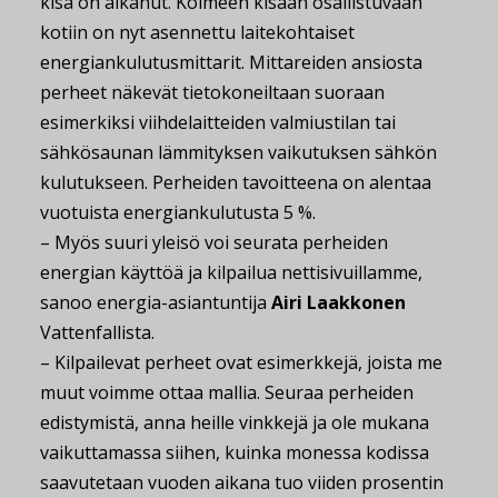
kisa on alkanut. Kolmeen kisaan osallistuvaan
kotiin on nyt asennettu laitekohtaiset
energiankulutusmittarit. Mittareiden ansiosta
perheet näkevät tietokoneiltaan suoraan
esimerkiksi viihdelaitteiden valmiustilan tai
sähkösaunan lämmityksen vaikutuksen sähkön
kulutukseen. Perheiden tavoitteena on alentaa
vuotuista energiankulutusta 5 %.
– Myös suuri yleisö voi seurata perheiden
energian käyttöä ja kilpailua nettisivuillamme,
sanoo energia-asiantuntija
Airi Laakkonen
Vattenfallista.
– Kilpailevat perheet ovat esimerkkejä, joista me
muut voimme ottaa mallia. Seuraa perheiden
edistymistä, anna heille vinkkejä ja ole mukana
vaikuttamassa siihen, kuinka monessa kodissa
saavutetaan vuoden aikana tuo viiden prosentin