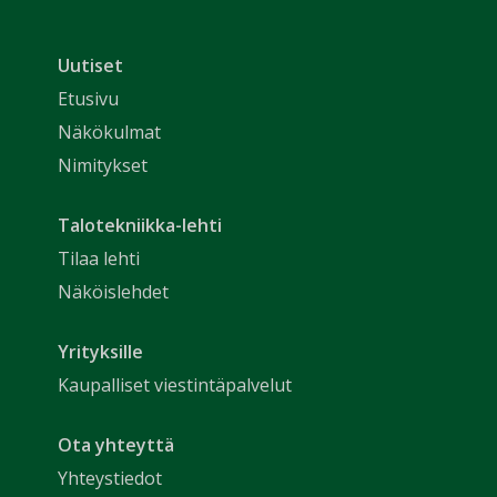
Uutiset
Etusivu
Näkökulmat
Nimitykset
Talotekniikka-lehti
Tilaa lehti
Näköislehdet
Yrityksille
Kaupalliset viestintäpalvelut
Ota yhteyttä
Yhteystiedot