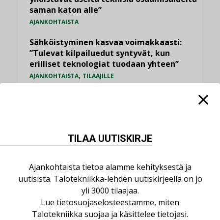
saman katon alle”
AJANKOHTAISTA
Sähköistyminen kasvaa voimakkaasti:
”Tulevat kilpailuedut syntyvät, kun
erilliset teknologiat tuodaan yhteen”
,
AJANKOHTAISTA
TILAAJILLE
Puutteellinen eristys lisää lämpöhäviöitä
LEHDEN ARTIKKELIT
Kaivamattomat menetelmät
TILAA UUTISKIRJE
vakiinnuttavat asemansa taloyhtiöissä
,
LEHDEN ARTIKKELIT
TILAAJILLE
Ajankohtaista tietoa alamme kehityksestä ja
uutisista. Talotekniikka-lehden uutiskirjeellä on jo
KATSO KAIKKI
yli 3000 tilaajaa.
Lue
tietosuojaselosteestamme
, miten
Talotekniikka suojaa ja käsittelee tietojasi.