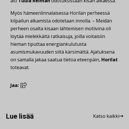
äiti
Tuula Reiman
odotuksistaan kisan alkaessa.
Myös hämeenlinnalaisessa Horilan perheessä
kilpailun alkamista odotetaan innolla. – Meidän
perheen osalta kisaan lähtemisen motiivina oli
löytää mielekkäitä ratkaisuja, joilla voitaisiin
hieman tiputtaa energiankulutusta
asumismukavuuden siitä kärsimättä. Ajatuksena
on samalla jakaa saatua tietoa eteenpäin,
Horilat
toteavat.
Jaa:
Lue lisää
Katso kaikki