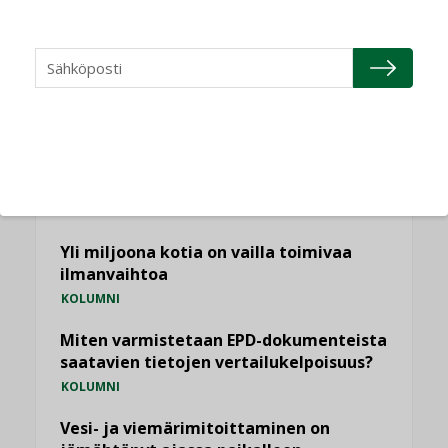
NÄKÖKULMIA
Puheista tekoihin – uusin teknologia
käyttöön kiinteistöissä
KOLUMNI
Sähköistäminen säästää euroja
KOLUMNI
Yli miljoona kotia on vailla toimivaa
ilmanvaihtoa
KOLUMNI
Miten varmistetaan EPD-dokumenteista
saatavien tietojen vertailukelpoisuus?
KOLUMNI
Vesi- ja viemärimitoittaminen on