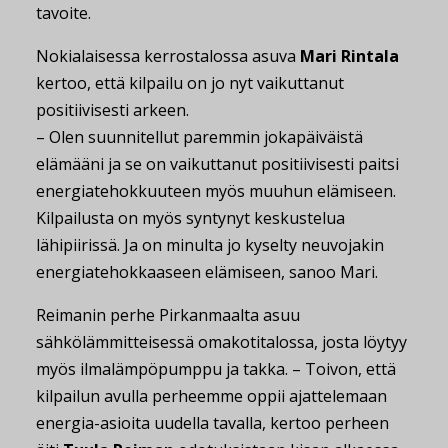
tavoite.
Nokialaisessa kerrostalossa asuva
Mari Rintala
kertoo, että kilpailu on jo nyt vaikuttanut
positiivisesti arkeen.
– Olen suunnitellut paremmin jokapäiväistä
elämääni ja se on vaikuttanut positiivisesti paitsi
energiatehokkuuteen myös muuhun elämiseen.
Kilpailusta on myös syntynyt keskustelua
lähipiirissä. Ja on minulta jo kyselty neuvojakin
energiatehokkaaseen elämiseen, sanoo Mari.
Reimanin perhe Pirkanmaalta asuu
sähkölämmitteisessä omakotitalossa, josta löytyy
myös ilmalämpöpumppu ja takka. – Toivon, että
kilpailun avulla perheemme oppii ajattelemaan
energia-asioita uudella tavalla, kertoo perheen