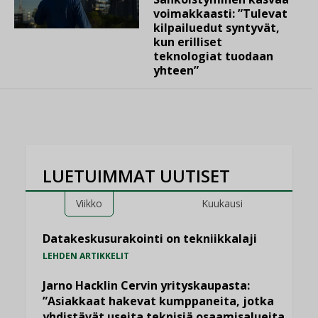
voimakkaasti: ”Tulevat
kilpailuedut syntyvät,
kun erilliset
teknologiat tuodaan
yhteen”
LUETUIMMAT UUTISET
Viikko
Kuukausi
Datakeskusurakointi on tekniikkalaji
LEHDEN ARTIKKELIT
Jarno Hacklin Cervin yrityskaupasta:
”Asiakkaat hakevat kumppaneita, jotka
yhdistävät useita teknisiä osaamisalueita