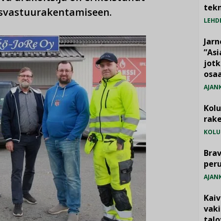
tekn
svastuurakentamiseen.
LEHD
Jarn
”As
jotk
osaa
AJAN
Kol
rake
KOLU
Brav
per
AJAN
Kai
vak
talo