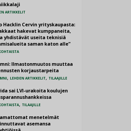
iikkalaji
EN ARTIKKELIT
o Hacklin Cervin yrityskaupasta:
iakkaat hakevat kumppaneita,
a yhdistävät useita teknisiä
misalueita saman katon alle”
KOHTAISTA
umni: Ilmastonmuutos muuttaa
nnusten korjaustarpeita
,
,
MNI
LEHDEN ARTIKKELIT
TILAAJILLE
ida sai LVI-urakoita koulujen
usparannushankkeissa
,
KOHTAISTA
TILAAJILLE
vamattomat menetelmät
iinnuttavat asemansa
yhtiöissä