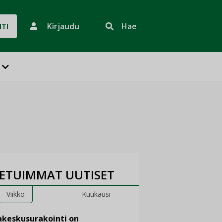
Kirjaudu
Hae
HTI
ETUIMMAT UUTISET
Viikko
Kuukausi
keskusurakointi on