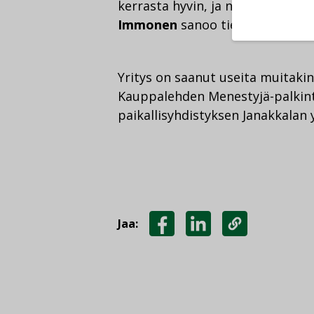
kerrasta hyvin, ja niin, että kai
Immonen
sanoo tiedotteessa.
Yritys on saanut useita muitakin
Kauppalehden Menestyjä-palkinto
paikallisyhdistyksen Janakkalan y
Jaa:
JAA
JAA
KOPIOI
FACEBOOKISSA
LINKEDINISSÄ
LINKKI