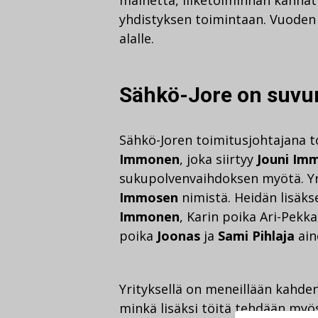
yhdistyksen toimintaan. Vuoden 
alalle.
Sähkö-Jore on suvun
Sähkö-Joren toimitusjohtajana 
Immonen
, joka siirtyy
Jouni Im
sukupolvenvaihdoksen myötä. Yri
Immosen
nimistä. Heidän lisäks
Immonen
, Karin poika Ari-Pekka
poika
Joonas
ja
Sami Pihlaja
ain
Yrityksellä on meneillään kahde
minkä lisäksi töitä tehdään myö