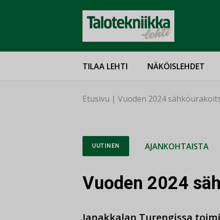
TILAA LEHTI
NÄKÖISLEHDET
Etusivu
|
Vuoden 2024 sähköurakoitsi
AJANKOHTAISTA
UUTINEN
Vuoden 2024 sähk
Janakkalan Turengissa toimi