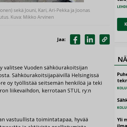
LEHD
monen) sekä Jouni, Kari, Ari-Pekka ja Joonas
utus. Kuva: Mikko Arvinen
Jaa:
JAA
JAA
KOPIOI
FACEBOOKISSA
LINKEDINISSÄ
LINKKI
NÄ
ry valitsee Vuoden sähköurakoitsijan
Puhe
osta. Sähköurakoitsijapäivillä Helsingissä
tekn
re oy työllistää seitsemän henkilöä ja teki
KOLU
ron liikevaihdon, kerrotaan STUL ry:n
Sähk
KOLU
jan vastuullista toimintatapaa, hyvää
Yli 
ilm
avuutta ja aktiivista osallistumista