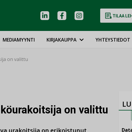
TILAA LE
MEDIAMYYNTI
KIRJAKAUPPA
YHTEYSTIEDOT
ja on valittu
LU
öurakoitsija on valittu
va urakoitsija on erikoistunut
Data