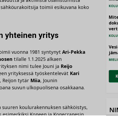
KOLU
sähköurakoitsija toimii esikuvana koko
Mite
doku
vert
 yhteinen yritys
KOLU
Vesi
toimii vuonna 1981 syntynyt
Ari-Pekka
jämä
mosen
tilalle 1.1.2025 alkaen
MIELI
tyksen nimi tulee Jouni ja
Reijo
een yrityksessä työskentelevät
Kari
, Reijon tytär
Miia
, Jounin
oana suvun ulkopuolisena osakkaana.
n suuren koulurakennuksen sähköistys,
NI
s esimerkiksi Koneen ja Konecranesin