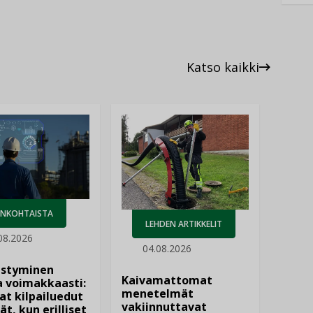
Katso kaikki
ANKOHTAISTA
LEHDEN ARTIKKELIT
08.2026
04.08.2026
istyminen
Kaivamattomat
 voimakkaasti:
menetelmät
at kilpailuedut
vakiinnuttavat
ät, kun erilliset