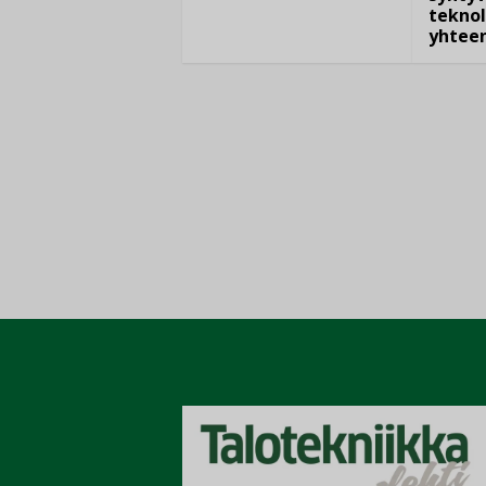
teknol
yhtee