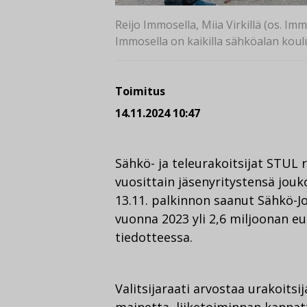
Reijo Immosella, Miia Virkillä (os. Im
Immosella on kaikilla sähköalan koul
Toimitus
14.11.2024 10:47
Sähkö- ja teleurakoitsijat STUL 
vuosittain jäsenyritystensä jouk
13.11. palkinnon saanut Sähkö-Jo
vuonna 2023 yli 2,6 miljoonan eu
tiedotteessa.
Valitsijaraati arvostaa urakoitsi
mainetta, liiketoiminnan kannatt