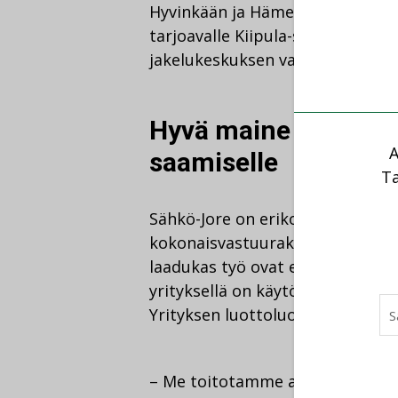
Hyvinkään ja Hämeenlinnan tuota
tarjoavalle Kiipula-säätiölle. Par
jakelukeskuksen valaistusremont
Hyvä maine on edell
A
saamiselle
Ta
Sähkö-Jore on erikoistunut uud
kokonaisvastuurakentamiseen. K
laadukas työ ovat ehdottomia ed
yrityksellä on käytössä esimerki
Yrityksen luottoluokitus on oll
– Me toitotamme aina kaikille al