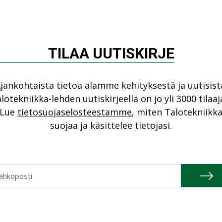
ntolaitoksilla sekä koulutuspalveluita
Cons
i vuotta sitten yritys vastasi Lidlin Turengin
NIMI
ista ja kylmälaitteiden sähköistyksestä.
Refa
TILAA UUTISKIRJE
NIMI
ytys KVR-urakoiden
Gra
jankohtaista tietoa alamme kehityksestä ja uutisist
NIMI
lotekniikka-lehden uutiskirjeellä on jo yli 3000 tilaaj
Lue
tietosuojaselosteestamme
, miten Talotekniikk
Schn
israkentamisen
suojaa ja käsittelee tietojasi.
NIMI
VR-urakoiden saamisessa hyvä maine ja
ellytyksiä. Laadun varmistamiseksi
ksi STUL kohdelaatu -laatujärjestelmä.
ut yli kymmenen vuotta AAA.
iurakoitsijoillemmekin, että työt pitää tehdä
TU