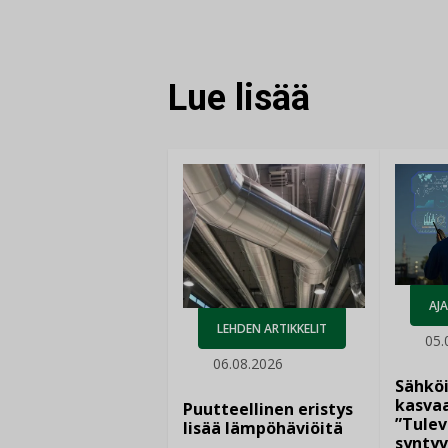
Lue lisää
AJ
LEHDEN ARTIKKELIT
05.
06.08.2026
Sähkö
kasvaa
Puutteellinen eristys
”Tulev
lisää lämpöhäviöitä
syntyv