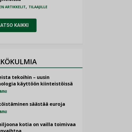
,
EN ARTIKKELIT
TILAAJILLE
KATSO KAIKKI
KÖKULMIA
ista tekoihin – uusin
ologia käyttöön kiinteistöissä
MNI
öistäminen säästää euroja
MNI
miljoona kotia on vailla toimivaa
anvaihtoa