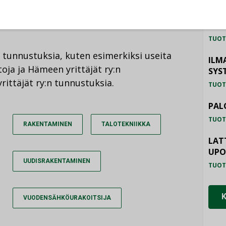
kki voivat olla ylpeitä omasta työstään,
Jouni
HAL
TUOT
 tunnustuksia, kuten esimerkiksi useita
ILM
ja ja Hämeen yrittäjät ry:n
SYS
rittäjät ry:n tunnustuksia.
TUOT
PAL
TUOT
RAKENTAMINEN
TALOTEKNIIKKA
LAT
UP
UUDISRAKENTAMINEN
TUOT
VUODENSÄHKÖURAKOITSIJA