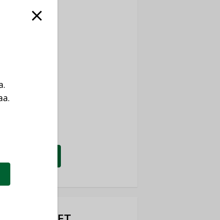
ti
TYKSET
ir
TYKSET
nlund Oy
a.
TYKSET
aa.
a
eider Electric
TYKSET
KATSO KAIKKI
OTEUUTISET