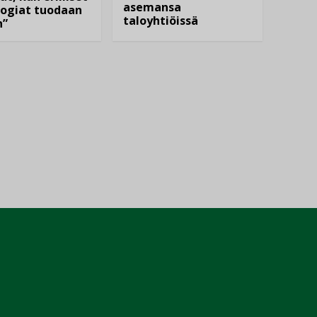
asemansa
ogiat tuodaan
taloyhtiöissä
n”