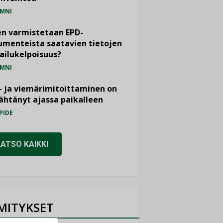
MNI
n varmistetaan EPD-
menteista saatavien tietojen
ailukelpoisuus?
MNI
- ja viemärimitoittaminen on
htänyt ajassa paikalleen
PIDE
KATSO KAIKKI
MITYKSET