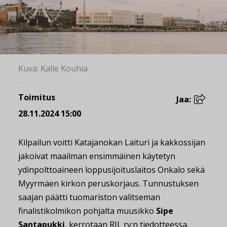
Kuva: Kalle Kouhia
Toimitus
Jaa:
28.11.2024 15:00
Kilpailun voitti Katajanokan Laituri ja kakkossijan
jakoivat maailman ensimmäinen käytetyn
ydinpolttoaineen loppusijoituslaitos Onkalo sekä
Myyrmäen kirkon peruskorjaus. Tunnustuksen
saajan päätti tuomariston valitseman
finalistikolmikon pohjalta muusikko
Sipe
Santapukki
, kerrotaan RIL ry:n tiedotteessa.