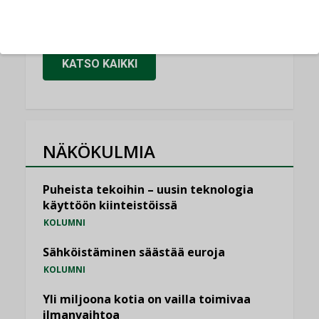
vakiinnuttavat asemansa taloyhtiöissä
,
LEHDEN ARTIKKELIT
TILAAJILLE
KATSO KAIKKI
NÄKÖKULMIA
Puheista tekoihin – uusin teknologia
käyttöön kiinteistöissä
KOLUMNI
Sähköistäminen säästää euroja
KOLUMNI
Yli miljoona kotia on vailla toimivaa
ilmanvaihtoa