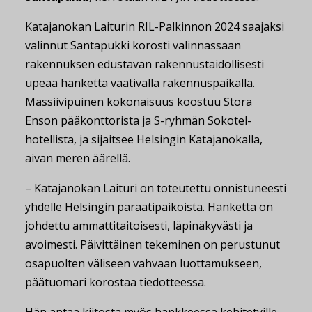
Katajanokan Laiturin RIL-Palkinnon 2024 saajaksi
valinnut Santapukki korosti valinnassaan
rakennuksen edustavan rakennustaidollisesti
upeaa hanketta vaativalla rakennuspaikalla.
Massiivipuinen kokonaisuus koostuu Stora
Enson pääkonttorista ja S-ryhmän Sokotel-
hotellista, ja sijaitsee Helsingin Katajanokalla,
aivan meren äärellä.
– Katajanokan Laituri on toteutettu onnistuneesti
yhdelle Helsingin paraatipaikoista. Hanketta on
johdettu ammattitaitoisesti, läpinäkyvästi ja
avoimesti. Päivittäinen tekeminen on perustunut
osapuolten väliseen vahvaan luottamukseen,
päätuomari korostaa tiedotteessa.
Hän antaa kiitosta myös hankkeessa kehitetyille