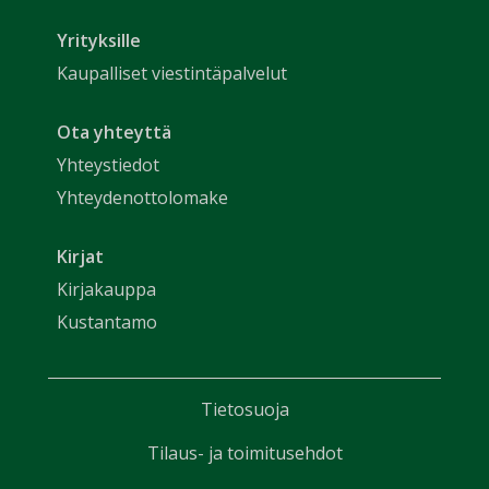
Yrityksille
Kaupalliset viestintäpalvelut
Ota yhteyttä
Yhteystiedot
Yhteydenottolomake
Kirjat
Kirjakauppa
Kustantamo
Tietosuoja
Tilaus- ja toimitusehdot