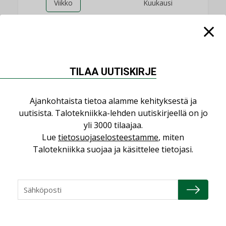
Viikko
Kuukausi
Datakeskusurakointi on tekniikkalaji
LEHDEN ARTIKKELIT
Jarno Hacklin Cervin yrityskaupasta:
TILAA UUTISKIRJE
”Asiakkaat hakevat kumppaneita, jotka
yhdistävät useita teknisiä osaamisalueita
saman katon alle”
Ajankohtaista tietoa alamme kehityksestä ja
AJANKOHTAISTA
uutisista. Talotekniikka-lehden uutiskirjeellä on jo
yli 3000 tilaajaa.
Sähköistyminen kasvaa voimakkaasti:
Lue
tietosuojaselosteestamme
, miten
”Tulevat kilpailuedut syntyvät, kun
Talotekniikka suojaa ja käsittelee tietojasi.
erilliset teknologiat tuodaan yhteen”
,
AJANKOHTAISTA
TILAAJILLE
Puutteellinen eristys lisää lämpöhäviöitä
LEHDEN ARTIKKELIT
Kaivamattomat menetelmät