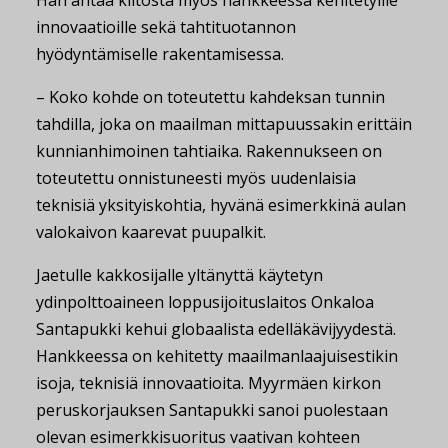
innovaatioille sekä tahtituotannon
hyödyntämiselle rakentamisessa.
– Koko kohde on toteutettu kahdeksan tunnin
tahdilla, joka on maailman mittapuussakin erittäin
kunnianhimoinen tahtiaika. Rakennukseen on
toteutettu onnistuneesti myös uudenlaisia
teknisiä yksityiskohtia, hyvänä esimerkkinä aulan
valokaivon kaarevat puupalkit.
Jaetulle kakkosijalle yltänyttä käytetyn
ydinpolttoaineen loppusijoituslaitos Onkaloa
Santapukki kehui globaalista edelläkävijyydestä.
Hankkeessa on kehitetty maailmanlaajuisestikin
isoja, teknisiä innovaatioita. Myyrmäen kirkon
peruskorjauksen Santapukki sanoi puolestaan
olevan esimerkkisuoritus vaativan kohteen