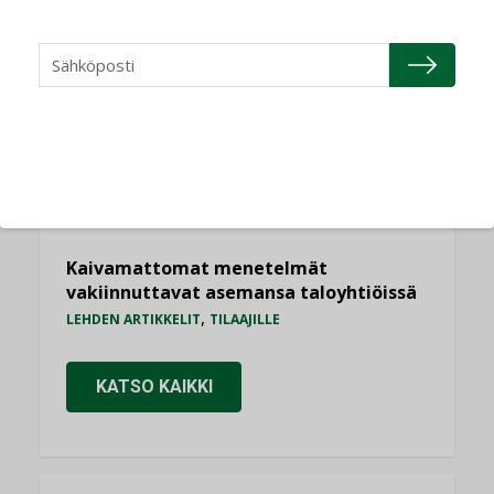
saman katon alle”
AJANKOHTAISTA
Sähköistyminen kasvaa voimakkaasti:
”Tulevat kilpailuedut syntyvät, kun
erilliset teknologiat tuodaan yhteen”
,
AJANKOHTAISTA
TILAAJILLE
Puutteellinen eristys lisää lämpöhäviöitä
LEHDEN ARTIKKELIT
Kaivamattomat menetelmät
vakiinnuttavat asemansa taloyhtiöissä
,
LEHDEN ARTIKKELIT
TILAAJILLE
KATSO KAIKKI