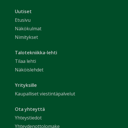
Uutiset
Etusivu
Näkökulmat
Nimitykset
Talotekniikka-lehti
Tilaa lehti
Näköislehdet
Yrityksille
Kaupalliset viestintäpalvelut
Ota yhteyttä
Yhteystiedot
Yhteydenottolomake