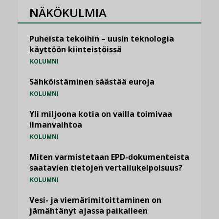
NÄKÖKULMIA
Puheista tekoihin – uusin teknologia
käyttöön kiinteistöissä
KOLUMNI
Sähköistäminen säästää euroja
KOLUMNI
Yli miljoona kotia on vailla toimivaa
ilmanvaihtoa
KOLUMNI
Miten varmistetaan EPD-dokumenteista
saatavien tietojen vertailukelpoisuus?
KOLUMNI
Vesi- ja viemärimitoittaminen on
jämähtänyt ajassa paikalleen