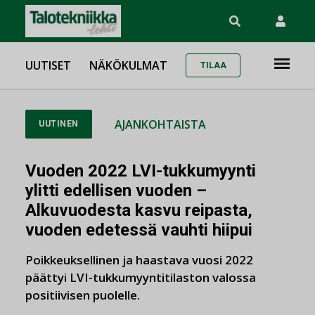
UUTISET
NÄKÖKULMAT
TILAA
AJANKOHTAISTA
UUTINEN
Vuoden 2022 LVI-tukkumyynti
ylitti edellisen vuoden –
Alkuvuodesta kasvu reipasta,
vuoden edetessä vauhti hiipui
Poikkeuksellinen ja haastava vuosi 2022
päättyi LVI-tukkumyyntitilaston valossa
positiivisen puolelle.