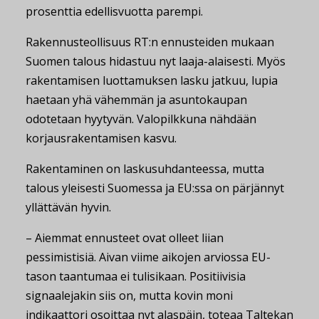
prosenttia edellisvuotta parempi.
Rakennusteollisuus RT:n ennusteiden mukaan
Suomen talous hidastuu nyt laaja-alaisesti. Myös
rakentamisen luottamuksen lasku jatkuu, lupia
haetaan yhä vähemmän ja asuntokaupan
odotetaan hyytyvän. Valopilkkuna nähdään
korjausrakentamisen kasvu.
Rakentaminen on laskusuhdanteessa, mutta
talous yleisesti Suomessa ja EU:ssa on pärjännyt
yllättävän hyvin.
– Aiemmat ennusteet ovat olleet liian
pessimistisiä. Aivan viime aikojen arviossa EU-
tason taantumaa ei tulisikaan. Positiivisia
signaalejakin siis on, mutta kovin moni
indikaattori osoittaa nyt alaspäin, toteaa Taltekan