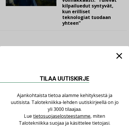
kilpailuedut syntyvät,
kun erilliset
teknologiat tuodaan
yhteen”
LUETUIMMAT UUTISET
Viikko
Kuukausi
TILAA UUTISKIRJE
Datakeskusurakointi on tekniikkalaji
Ajankohtaista tietoa alamme kehityksestä ja
LEHDEN ARTIKKELIT
uutisista. Talotekniikka-lehden uutiskirjeellä on jo
yli 3000 tilaajaa.
Jarno Hacklin Cervin yrityskaupasta:
Lue
tietosuojaselosteestamme
, miten
”Asiakkaat hakevat kumppaneita, jotka
Talotekniikka suojaa ja käsittelee tietojasi.
yhdistävät useita teknisiä osaamisalueita