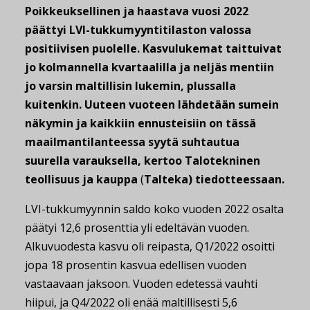
Poikkeuksellinen ja haastava vuosi 2022
päättyi LVI-tukkumyyntitilaston valossa
positiivisen puolelle. Kasvulukemat taittuivat
jo kolmannella kvartaalilla ja neljäs mentiin
jo varsin maltillisin lukemin, plussalla
kuitenkin. Uuteen vuoteen lähdetään sumein
näkymin ja kaikkiin ennusteisiin on tässä
maailmantilanteessa syytä suhtautua
suurella varauksella, kertoo Talotekninen
teollisuus ja kauppa
(
Talteka) tiedotteessaan.
LVI-tukkumyynnin saldo koko vuoden 2022 osalta
päätyi 12,6 prosenttia yli edeltävän vuoden.
Alkuvuodesta kasvu oli reipasta, Q1/2022 osoitti
jopa 18 prosentin kasvua edellisen vuoden
vastaavaan jaksoon. Vuoden edetessä vauhti
hiipui, ja Q4/2022 oli enää maltillisesti 5,6