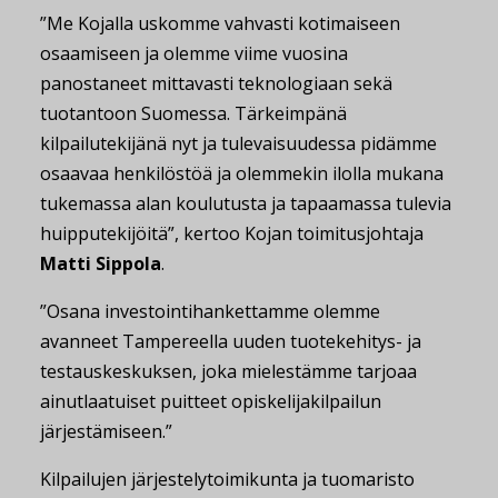
”Me Kojalla uskomme vahvasti kotimaiseen
osaamiseen ja olemme viime vuosina
panostaneet mittavasti teknologiaan sekä
tuotantoon Suomessa. Tärkeimpänä
kilpailutekijänä nyt ja tulevaisuudessa pidämme
osaavaa henkilöstöä ja olemmekin ilolla mukana
tukemassa alan koulutusta ja tapaamassa tulevia
huipputekijöitä”, kertoo Kojan toimitusjohtaja
Matti Sippola
.
”Osana investointihankettamme olemme
avanneet Tampereella uuden tuotekehitys- ja
testauskeskuksen, joka mielestämme tarjoaa
ainutlaatuiset puitteet opiskelijakilpailun
järjestämiseen.”
Kilpailujen järjestelytoimikunta ja tuomaristo