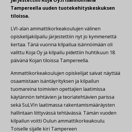
järjestettiin Koja Oy:n isännöimänä
Tampereella uuden tuotekehityskeskuksen
tiloissa.
LVI-alan ammattikorkeakoulujen välinen
opiskelijakilpailu järjestettiin nyt jo kymmenettä
kertaa. Tänä vuonna kilpailua isännöimään oli
valittu Koja Oy ja kilpailu pidettiin huhtikuun 18.
päivänä Kojan tiloissa Tampereella.
Ammattikorkeakoulujen opiskelijat saivat näyttää
osaamistaan isäntäyrityksen ja kilpailun
tuomareina toimivien opettajien laatimissa
käytännön tehtävien ja teoriatehtävien parissa
sekä SuLVIn laatimassa rakentamismääräysten
hallintaan liittyvässä tehtävässä. Tämän vuoden
kilpailun voitti Oulun ammattikorkeakoulu.
Toiselle sijalle kiri Tampereen