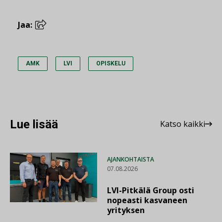
Jaa:
AMK
LVI
OPISKELU
Lue lisää
Katso kaikki
AJANKOHTAISTA
07.08.2026
LVI-Pitkälä Group osti
nopeasti kasvaneen
yrityksen