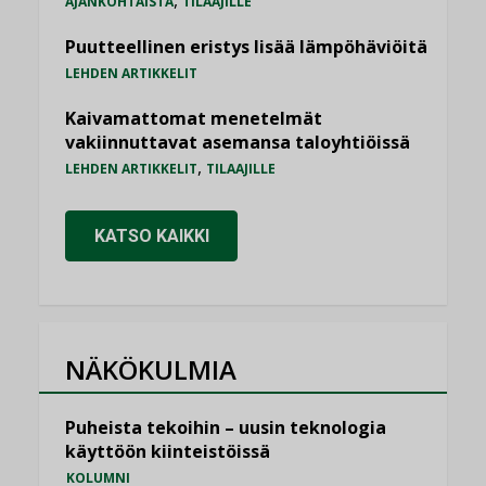
,
AJANKOHTAISTA
TILAAJILLE
Puutteellinen eristys lisää lämpöhäviöitä
LEHDEN ARTIKKELIT
Kaivamattomat menetelmät
vakiinnuttavat asemansa taloyhtiöissä
,
LEHDEN ARTIKKELIT
TILAAJILLE
KATSO KAIKKI
NÄKÖKULMIA
Puheista tekoihin – uusin teknologia
käyttöön kiinteistöissä
KOLUMNI