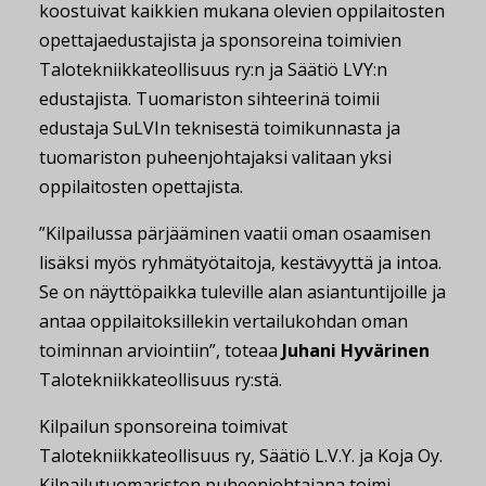
koostuivat kaikkien mukana olevien oppilaitosten
opettajaedustajista ja sponsoreina toimivien
Talotekniikkateollisuus ry:n ja Säätiö LVY:n
edustajista. Tuomariston sihteerinä toimii
edustaja SuLVIn teknisestä toimikunnasta ja
tuomariston puheenjohtajaksi valitaan yksi
oppilaitosten opettajista.
”Kilpailussa pärjääminen vaatii oman osaamisen
lisäksi myös ryhmätyötaitoja, kestävyyttä ja intoa.
Se on näyttöpaikka tuleville alan asiantuntijoille ja
antaa oppilaitoksillekin vertailukohdan oman
toiminnan arviointiin”, toteaa
Juhani Hyvärinen
Talotekniikkateollisuus ry:stä.
Kilpailun sponsoreina toimivat
Talotekniikkateollisuus ry, Säätiö L.V.Y. ja Koja Oy.
Kilpailutuomariston puheenjohtajana toimi