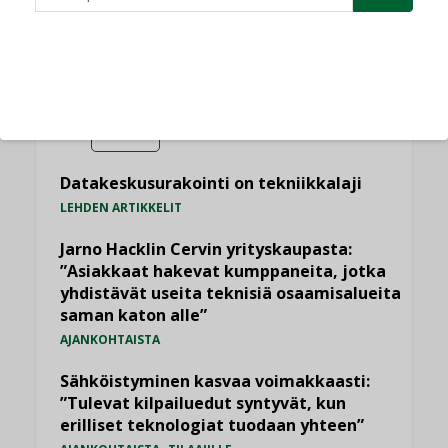
LUETUIMMAT UUTISET
Viikko
Kuukausi
Datakeskusurakointi on tekniikkalaji
LEHDEN ARTIKKELIT
Jarno Hacklin Cervin yrityskaupasta:
”Asiakkaat hakevat kumppaneita, jotka
yhdistävät useita teknisiä osaamisalueita
saman katon alle”
AJANKOHTAISTA
Sähköistyminen kasvaa voimakkaasti:
”Tulevat kilpailuedut syntyvät, kun
erilliset teknologiat tuodaan yhteen”