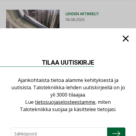
LEHDEN ARTIKKELIT
06.08.2026
Puutteellinen eristys
lisää lämpöhäviöitä
TILAA UUTISKIRJE
AJANKOHTAISTA
05.08.2026
Ajankohtaista tietoa alamme kehityksestä ja
uutisista. Talotekniikka-lehden uutiskirjeellä on jo
Sähköistyminen kasvaa
yli 3000 tilaajaa.
voimakkaasti: ”Tulevat
kilpailuedut syntyvät,
Lue
tietosuojaselosteestamme
, miten
kun erilliset
Talotekniikka suojaa ja käsittelee tietojasi.
teknologiat tuodaan
yhteen”