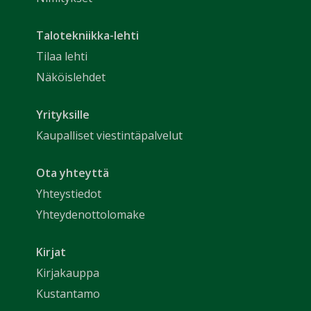
Talotekniikka-lehti
Tilaa lehti
Näköislehdet
Yrityksille
Kaupalliset viestintäpalvelut
Ota yhteyttä
Yhteystiedot
Yhteydenottolomake
Kirjat
Kirjakauppa
Kustantamo