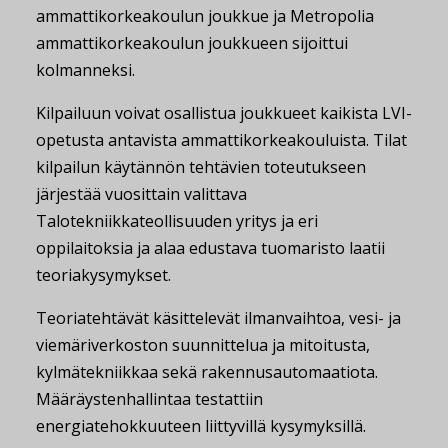
ammattikorkeakoulun joukkue ja Metropolia
ammattikorkeakoulun joukkueen sijoittui
kolmanneksi.
Kilpailuun voivat osallistua joukkueet kaikista LVI-
opetusta antavista ammattikorkeakouluista. Tilat
kilpailun käytännön tehtävien toteutukseen
järjestää vuosittain valittava
Talotekniikkateollisuuden yritys ja eri
oppilaitoksia ja alaa edustava tuomaristo laatii
teoriakysymykset.
Teoriatehtävät käsittelevät ilmanvaihtoa, vesi- ja
viemäriverkoston suunnittelua ja mitoitusta,
kylmätekniikkaa sekä rakennusautomaatiota.
Määräystenhallintaa testattiin
energiatehokkuuteen liittyvillä kysymyksillä.