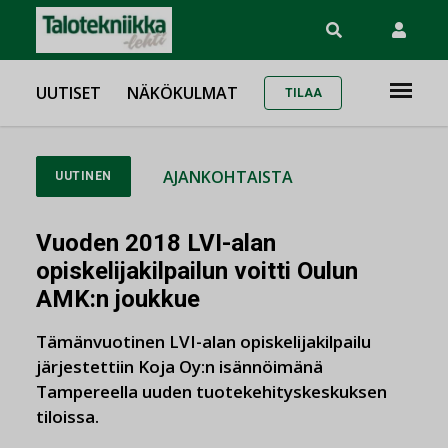
UUTISET
NÄKÖKULMAT
TILAA
AJANKOHTAISTA
UUTINEN
Vuoden 2018 LVI-alan
opiskelijakilpailun voitti Oulun
AMK:n joukkue
Tämänvuotinen LVI-alan opiskelijakilpailu
järjestettiin Koja Oy:n isännöimänä
Tampereella uuden tuotekehityskeskuksen
tiloissa.