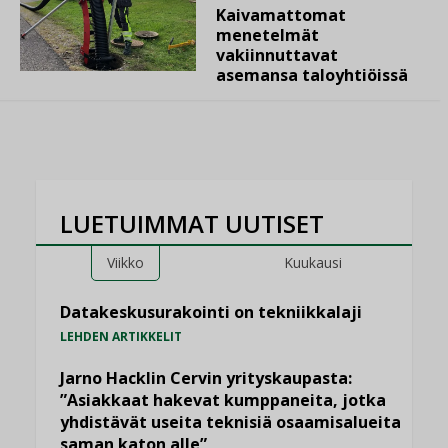
Kaivamattomat
menetelmät
vakiinnuttavat
asemansa taloyhtiöissä
LUETUIMMAT UUTISET
Viikko
Kuukausi
Datakeskusurakointi on tekniikkalaji
LEHDEN ARTIKKELIT
Jarno Hacklin Cervin yrityskaupasta:
”Asiakkaat hakevat kumppaneita, jotka
yhdistävät useita teknisiä osaamisalueita
saman katon alle”