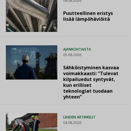
06.08.2026
Puutteellinen eristys
lisää lämpöhäviöitä
AJANKOHTAISTA
05.08.2026
Sähköistyminen kasvaa
voimakkaasti: ”Tulevat
kilpailuedut syntyvät,
kun erilliset
teknologiat tuodaan
yhteen”
LEHDEN ARTIKKELIT
04.08.2026