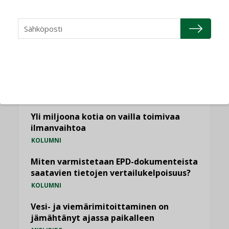
NÄKÖKULMIA
Puheista tekoihin – uusin teknologia
käyttöön kiinteistöissä
KOLUMNI
Sähköistäminen säästää euroja
KOLUMNI
Yli miljoona kotia on vailla toimivaa
ilmanvaihtoa
KOLUMNI
Miten varmistetaan EPD-dokumenteista
saatavien tietojen vertailukelpoisuus?
KOLUMNI
Vesi- ja viemärimitoittaminen on
jämähtänyt ajassa paikalleen