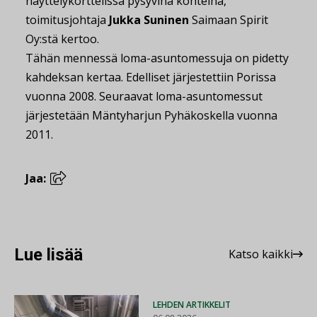
näyttelykorttelissa pysyvinä kohteina,
toimitusjohtaja
Jukka Suninen
Saimaan Spirit
Oy:stä kertoo.
Tähän mennessä loma-asuntomessuja on pidetty
kahdeksan kertaa. Edelliset järjestettiin Porissa
vuonna 2008. Seuraavat loma-asuntomessut
järjestetään Mäntyharjun Pyhäkoskella vuonna
2011.
Jaa:
Lue lisää
Katso kaikki
LEHDEN ARTIKKELIT