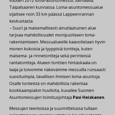
vuoden 2012 loma-asuntomessut Saimaalla,
Taipalsaaren kunnassa. Loma-asuntomessualue
sijaitsee noin 33 km päässä Lappeenrannan
keskustasta.
– Suuri ja maisemallisesti ainutlaatuinen alue
tarjoaa mahdollisuudet monipuoliseen loma-
rakentamiseen. Messualueelle kaavoitetaan hyvin
monen kokoisia ja tyyppisiä tontteja, kuten
maisema- ja rinnetontteja sekä perinteisiä
rantatontteja. Alueen tonttien hintaskaala on
laaja ja toivomme näkevämme messuilla runsaasti
suosituimpia, tavallisen ihmisen loma-asuntoja.
Osalle tonteista on mahdollista rakentaa
kookkaampiakin huviloita, kuvailee Suomen
Asuntomessujen toimitusjohtaja
Pasi Heiskanen
.
Messujen teemoissa ja suunnittelussa tullaan