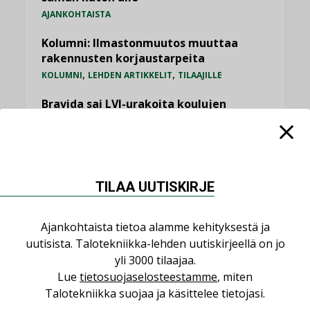
AJANKOHTAISTA
Kolumni: Ilmastonmuutos muuttaa
rakennusten korjaustarpeita
,
,
KOLUMNI
LEHDEN ARTIKKELIT
TILAAJILLE
Bravida sai LVI-urakoita koulujen
perusparannushankkeissa
,
AJANKOHTAISTA
TILAAJILLE
Kaivamattomat menetelmät
vakiinnuttavat asemansa taloyhtiöissä
TILAA UUTISKIRJE
,
LEHDEN ARTIKKELIT
TILAAJILLE
Ajankohtaista tietoa alamme kehityksestä ja
KATSO KAIKKI
uutisista. Talotekniikka-lehden uutiskirjeellä on jo
yli 3000 tilaajaa.
Lue
tietosuojaselosteestamme
, miten
Talotekniikka suojaa ja käsittelee tietojasi.