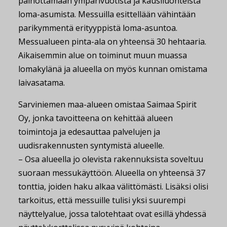
painottamaan ympärivuotista ja kausiluonteista
loma-asumista. Messuilla esittellään vähintään
parikymmentä erityyppistä loma-asuntoa.
Messualueen pinta-ala on yhteensä 30 hehtaaria.
Aikaisemmin alue on toiminut muun muassa
lomakylänä ja alueella on myös kunnan omistama
laivasatama.
Sarviniemen maa-alueen omistaa Saimaa Spirit
Oy, jonka tavoitteena on kehittää alueen
toimintoja ja edesauttaa palvelujen ja
uudisrakennusten syntymistä alueelle.
– Osa alueella jo olevista rakennuksista soveltuu
suoraan messukäyttöön. Alueella on yhteensä 37
tonttia, joiden haku alkaa välittömästi. Lisäksi olisi
tarkoitus, että messuille tulisi yksi suurempi
näyttelyalue, jossa talotehtaat ovat esillä yhdessä