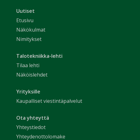
Uutiset
Etusivu
Näkökulmat
Nimitykset
Talotekniikka-lehti
Tilaa lehti
Näköislehdet
Yrityksille
Kaupalliset viestintäpalvelut
Ota yhteyttä
Yhteystiedot
Yhteydenottolomake