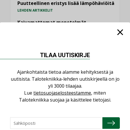
Puutteellinen eristys lisää lämpöhäviöitä
LEHDEN ARTIKKELIT
Kaivamattomat menetelmät
vakiinnuttavat asemansa taloyhtiöissä
,
LEHDEN ARTIKKELIT
TILAAJILLE
KATSO KAIKKI
TILAA UUTISKIRJE
Ajankohtaista tietoa alamme kehityksestä ja
uutisista. Talotekniikka-lehden uutiskirjeellä on jo
yli 3000 tilaajaa.
NÄKÖKULMIA
Lue
tietosuojaselosteestamme
, miten
Talotekniikka suojaa ja käsittelee tietojasi.
Puheista tekoihin – uusin teknologia
käyttöön kiinteistöissä
KOLUMNI