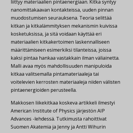
liittyy materiaalien pintaenergiaan. Kitka syntyy
nanomittakaavan kontakteissa, uuden pinnan
muodostumisen seurauksena. Teoria selittää
kitkan ja kitkalämmityksen mekanismin kuivissa
kosketuksissa, ja sitä voidaan käyttää eri
materiaalien kitkakertoimen laskennalliseen
määrittämiseen esimerkiksi tilanteissa, joissa
kaksi pintaa hankaa vastakkain ilman väliainetta.
Malli avaa myös mahdollisuuden manipuloida
kitkaa valitsemalla pintamateriaaleja tai
voitelevien kerrosten materiaaleja niiden välisten
pintaenergioiden perusteella.
Makkosen liikekitkaa koskeva artikkeli ilmestyi
American Institute of Physics järjestön AIP
Advances -lehdessä. Tutkimusta rahoittivat
Suomen Akatemia ja Jenny ja Antti Wihurin