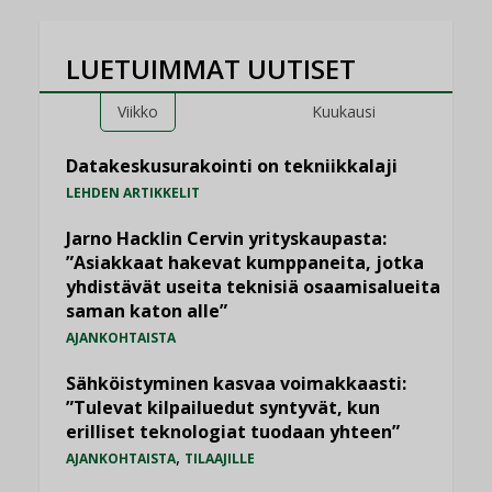
LUETUIMMAT UUTISET
Viikko
Kuukausi
Datakeskusurakointi on tekniikkalaji
LEHDEN ARTIKKELIT
Jarno Hacklin Cervin yrityskaupasta:
”Asiakkaat hakevat kumppaneita, jotka
yhdistävät useita teknisiä osaamisalueita
saman katon alle”
AJANKOHTAISTA
Sähköistyminen kasvaa voimakkaasti:
”Tulevat kilpailuedut syntyvät, kun
erilliset teknologiat tuodaan yhteen”
,
AJANKOHTAISTA
TILAAJILLE