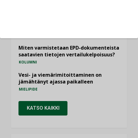
Sähköistäminen säästää euroja
KOLUMNI
Yli miljoona kotia on vailla toimivaa
ilmanvaihtoa
KOLUMNI
Miten varmistetaan EPD-dokumenteista
saatavien tietojen vertailukelpoisuus?
KOLUMNI
Vesi- ja viemärimitoittaminen on
jämähtänyt ajassa paikalleen
MIELIPIDE
KATSO KAIKKI