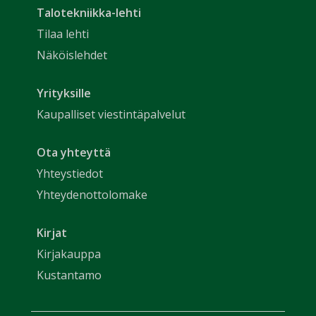
Talotekniikka-lehti
Tilaa lehti
Näköislehdet
Yrityksille
Kaupalliset viestintäpalvelut
Ota yhteyttä
Yhteystiedot
Yhteydenottolomake
Kirjat
Kirjakauppa
Kustantamo