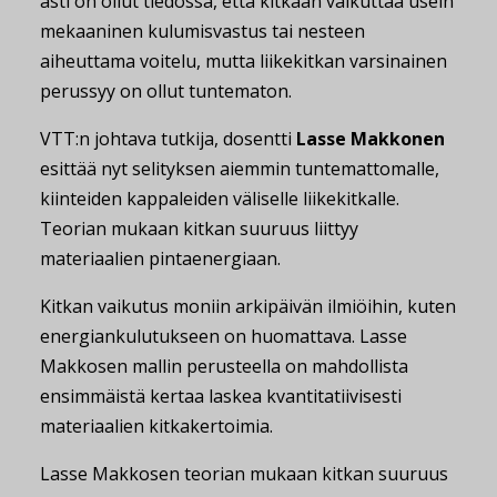
asti on ollut tiedossa, että kitkaan vaikuttaa usein
mekaaninen kulumisvastus tai nesteen
aiheuttama voitelu, mutta liikekitkan varsinainen
perussyy on ollut tuntematon.
VTT:n johtava tutkija, dosentti
Lasse Makkonen
esittää nyt selityksen aiemmin tuntemattomalle,
kiinteiden kappaleiden väliselle liikekitkalle.
Teorian mukaan kitkan suuruus liittyy
materiaalien pintaenergiaan.
Kitkan vaikutus moniin arkipäivän ilmiöihin, kuten
energiankulutukseen on huomattava. Lasse
Makkosen mallin perusteella on mahdollista
ensimmäistä kertaa laskea kvantitatiivisesti
materiaalien kitkakertoimia.
Lasse Makkosen teorian mukaan kitkan suuruus