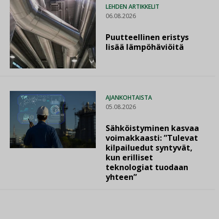
LEHDEN ARTIKKELIT
06.08.2026
Puutteellinen eristys
lisää lämpöhäviöitä
AJANKOHTAISTA
05.08.2026
Sähköistyminen kasvaa
voimakkaasti: ”Tulevat
kilpailuedut syntyvät,
kun erilliset
teknologiat tuodaan
yhteen”