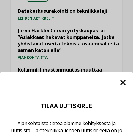
Datakeskusurakointi on tekniikkalaji
LEHDEN ARTIKKELIT
Jarno Hacklin Cervin yrityskaupasta:
”Asiakkaat hakevat kumppaneita, jotka
yhdistävät useita teknisiä osaamisalueita
saman katon alle”
AJANKOHTAISTA
Kolumni: Ilmastonmuutos muuttaa
rakennusten korjaustarpeita
,
,
KOLUMNI
LEHDEN ARTIKKELIT
TILAAJILLE
Bravida sai LVI-urakoita koulujen
perusparannushankkeissa
TILAA UUTISKIRJE
,
AJANKOHTAISTA
TILAAJILLE
Kaivamattomat menetelmät
Ajankohtaista tietoa alamme kehityksestä ja
vakiinnuttavat asemansa taloyhtiöissä
uutisista. Talotekniikka-lehden uutiskirjeellä on jo