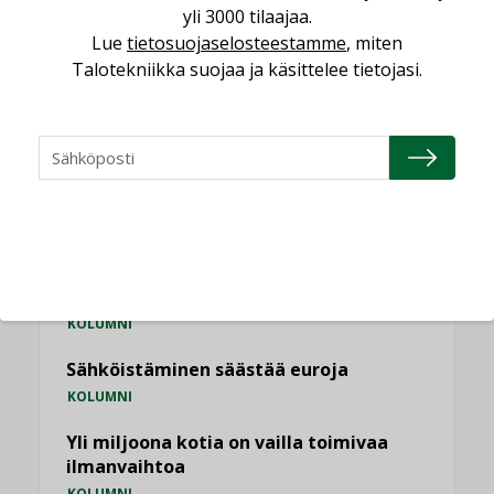
,
LEHDEN ARTIKKELIT
TILAAJILLE
yli 3000 tilaajaa.
Lue
tietosuojaselosteestamme
, miten
Talotekniikka suojaa ja käsittelee tietojasi.
KATSO KAIKKI
NÄKÖKULMIA
Puheista tekoihin – uusin teknologia
käyttöön kiinteistöissä
KOLUMNI
Sähköistäminen säästää euroja
KOLUMNI
Yli miljoona kotia on vailla toimivaa
ilmanvaihtoa
KOLUMNI