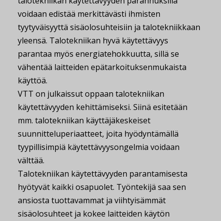
talotekniikan käytettävyyden parannuksilla
voidaan edistää merkittävästi ihmisten
tyytyväisyyttä sisäolosuhteisiin ja talotekniikkaan
yleensä. Talotekniikan hyvä käytettävyys
parantaa myös energiatehokkuutta, sillä se
vähentää laitteiden epätarkoituksenmukaista
käyttöä.
VTT on julkaissut oppaan talotekniikan
käytettävyyden kehittämiseksi. Siinä esitetään
mm. talotekniikan käyttäjäkeskeiset
suunnitteluperiaatteet, joita hyödyntämällä
tyypillisimpiä käytettävyysongelmia voidaan
välttää.
Talotekniikan käytettävyyden parantamisesta
hyötyvät kaikki osapuolet. Työntekijä saa sen
ansiosta tuottavammat ja viihtyisämmät
sisäolosuhteet ja kokee laitteiden käytön