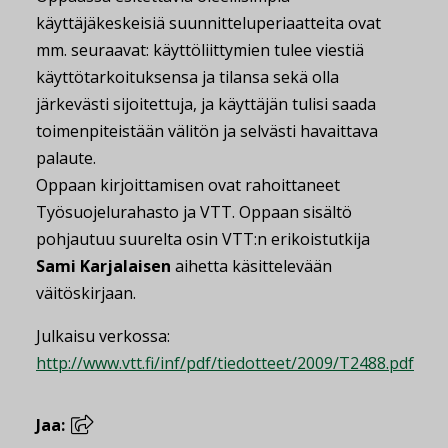
käyttäjäkeskeisiä suunnitteluperiaatteita ovat
mm. seuraavat: käyttöliittymien tulee viestiä
käyttötarkoituksensa ja tilansa sekä olla
järkevästi sijoitettuja, ja käyttäjän tulisi saada
toimenpiteistään välitön ja selvästi havaittava
palaute.
Oppaan kirjoittamisen ovat rahoittaneet
Työsuojelurahasto ja VTT. Oppaan sisältö
pohjautuu suurelta osin VTT:n erikoistutkija
Sami Karjalaisen
aihetta käsittelevään
väitöskirjaan.
Julkaisu verkossa:
http://www.vtt.fi/inf/pdf/tiedotteet/2009/T2488.pdf
Jaa: