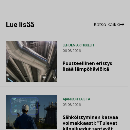
Lue lisää
Katso kaikki
LEHDEN ARTIKKELIT
06.08.2026
Puutteellinen eristys
lisää lämpöhäviöitä
AJANKOHTAISTA
05.08.2026
Sähköistyminen kasvaa
voimakkaasti: ”Tulevat
kilpailuedut syntyvät,