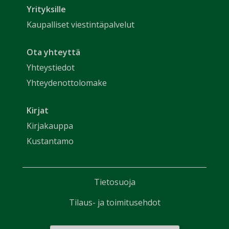
Yrityksille
Kaupalliset viestintäpalvelut
Ota yhteyttä
Yhteystiedot
Yhteydenottolomake
Kirjat
Kirjakauppa
Kustantamo
Tietosuoja
Tilaus- ja toimitusehdot