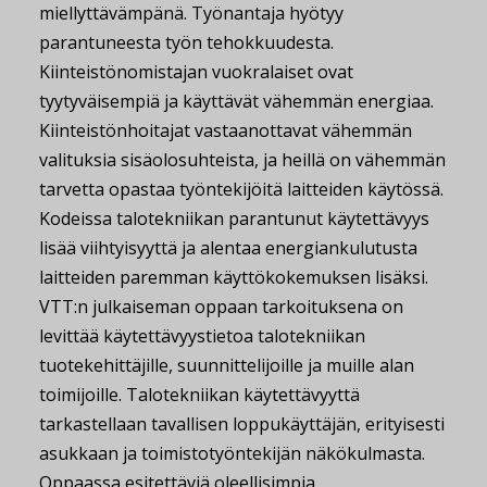
miellyttävämpänä. Työnantaja hyötyy
parantuneesta työn tehokkuudesta.
Kiinteistönomistajan vuokralaiset ovat
tyytyväisempiä ja käyttävät vähemmän energiaa.
Kiinteistönhoitajat vastaanottavat vähemmän
valituksia sisäolosuhteista, ja heillä on vähemmän
tarvetta opastaa työntekijöitä laitteiden käytössä.
Kodeissa talotekniikan parantunut käytettävyys
lisää viihtyisyyttä ja alentaa energiankulutusta
laitteiden paremman käyttökokemuksen lisäksi.
VTT:n julkaiseman oppaan tarkoituksena on
levittää käytettävyystietoa talotekniikan
tuotekehittäjille, suunnittelijoille ja muille alan
toimijoille. Talotekniikan käytettävyyttä
tarkastellaan tavallisen loppukäyttäjän, erityisesti
asukkaan ja toimistotyöntekijän näkökulmasta.
Oppaassa esitettäviä oleellisimpia