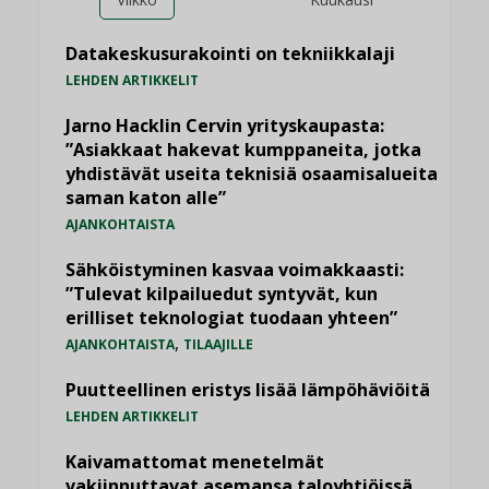
Datakeskusurakointi on tekniikkalaji
LEHDEN ARTIKKELIT
Jarno Hacklin Cervin yrityskaupasta:
”Asiakkaat hakevat kumppaneita, jotka
yhdistävät useita teknisiä osaamisalueita
saman katon alle”
AJANKOHTAISTA
Sähköistyminen kasvaa voimakkaasti:
”Tulevat kilpailuedut syntyvät, kun
erilliset teknologiat tuodaan yhteen”
,
AJANKOHTAISTA
TILAAJILLE
Puutteellinen eristys lisää lämpöhäviöitä
LEHDEN ARTIKKELIT
Kaivamattomat menetelmät
vakiinnuttavat asemansa taloyhtiöissä