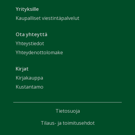
Yrityksille
Kaupalliset viestintäpalvelut
Ota yhteyttä
Yhteystiedot
Yhteydenottolomake
Kirjat
Kirjakauppa
Kustantamo
Tietosuoja
Tilaus- ja toimitusehdot