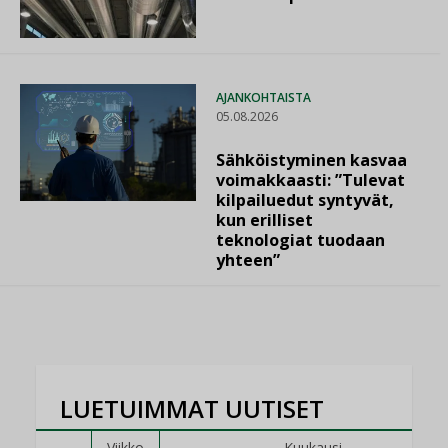
AJANKOHTAISTA
05.08.2026
Sähköistyminen kasvaa
voimakkaasti: ”Tulevat
kilpailuedut syntyvät,
kun erilliset
teknologiat tuodaan
yhteen”
LUETUIMMAT UUTISET
Viikko
Kuukausi