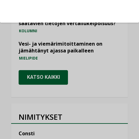
KOLUMNI
Miten varmistetaan EPD-dokumenteista
saatavien tietojen vertailukelpoisuus?
KOLUMNI
Vesi- ja viemärimitoittaminen on
jämähtänyt ajassa paikalleen
MIELIPIDE
KATSO KAIKKI
NIMITYKSET
Consti