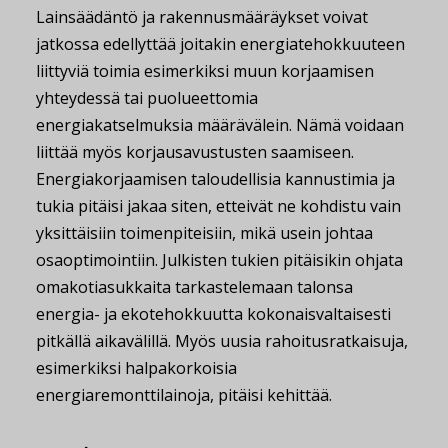
Lainsäädäntö ja rakennusmääräykset voivat
jatkossa edellyttää joitakin energiatehokkuuteen
liittyviä toimia esimerkiksi muun korjaamisen
yhteydessä tai puolueettomia
energiakatselmuksia määrävälein. Nämä voidaan
liittää myös korjausavustusten saamiseen.
Energiakorjaamisen taloudellisia kannustimia ja
tukia pitäisi jakaa siten, etteivät ne kohdistu vain
yksittäisiin toimenpiteisiin, mikä usein johtaa
osaoptimointiin. Julkisten tukien pitäisikin ohjata
omakotiasukkaita tarkastelemaan talonsa
energia- ja ekotehokkuutta kokonaisvaltaisesti
pitkällä aikavälillä. Myös uusia rahoitusratkaisuja,
esimerkiksi halpakorkoisia
energiaremonttilainoja, pitäisi kehittää.