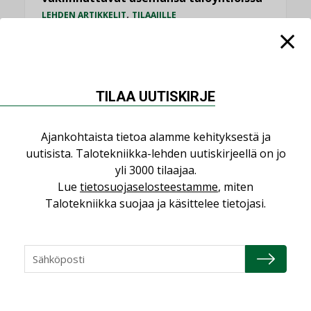
,
LEHDEN ARTIKKELIT
TILAAJILLE
KATSO KAIKKI
TILAA UUTISKIRJE
Ajankohtaista tietoa alamme kehityksestä ja
NÄKÖKULMIA
uutisista. Talotekniikka-lehden uutiskirjeellä on jo
yli 3000 tilaajaa.
Puheista tekoihin – uusin teknologia
Lue
tietosuojaselosteestamme
, miten
käyttöön kiinteistöissä
Talotekniikka suojaa ja käsittelee tietojasi.
KOLUMNI
Sähköistäminen säästää euroja
KOLUMNI
Yli miljoona kotia on vailla toimivaa
ilmanvaihtoa