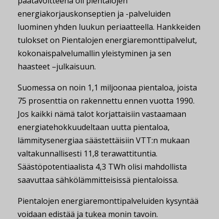
päätavoitteena oli pientalojen
energiakorjauskonseptien ja -palveluiden
luominen yhden luukun periaatteella. Hankkeiden
tulokset on Pientalojen energiaremonttipalvelut,
kokonaispalvelumallin yleistyminen ja sen
haasteet –julkaisuun.
Suomessa on noin 1,1 miljoonaa pientaloa, joista
75 prosenttia on rakennettu ennen vuotta 1990.
Jos kaikki nämä talot korjattaisiin vastaamaan
energiatehokkuudeltaan uutta pientaloa,
lämmitysenergiaa säästettäisiin VTT:n mukaan
valtakunnallisesti 11,8 terawattituntia.
Säästöpotentiaalista 4,3 TWh olisi mahdollista
saavuttaa sähkölämmitteisissä pientaloissa.
Pientalojen energiaremonttipalveluiden kysyntää
voidaan edistää ja tukea monin tavoin.