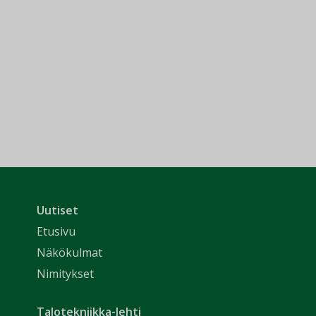
Uutiset
Etusivu
Näkökulmat
Nimitykset
Talotekniikka-lehti