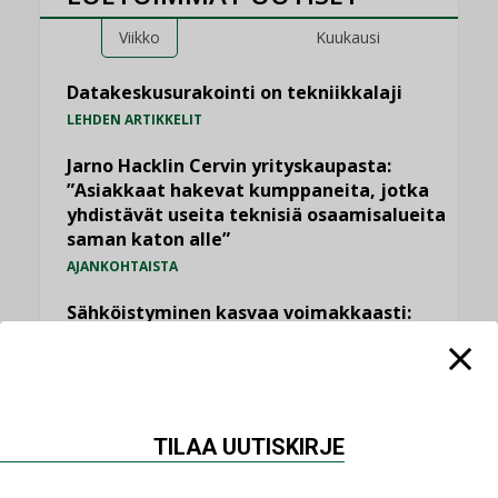
Viikko
Kuukausi
Datakeskusurakointi on tekniikkalaji
LEHDEN ARTIKKELIT
Jarno Hacklin Cervin yrityskaupasta:
”Asiakkaat hakevat kumppaneita, jotka
yhdistävät useita teknisiä osaamisalueita
saman katon alle”
AJANKOHTAISTA
Sähköistyminen kasvaa voimakkaasti:
”Tulevat kilpailuedut syntyvät, kun
erilliset teknologiat tuodaan yhteen”
,
AJANKOHTAISTA
TILAAJILLE
Kaivamattomat menetelmät
TILAA UUTISKIRJE
vakiinnuttavat asemansa taloyhtiöissä
,
LEHDEN ARTIKKELIT
TILAAJILLE