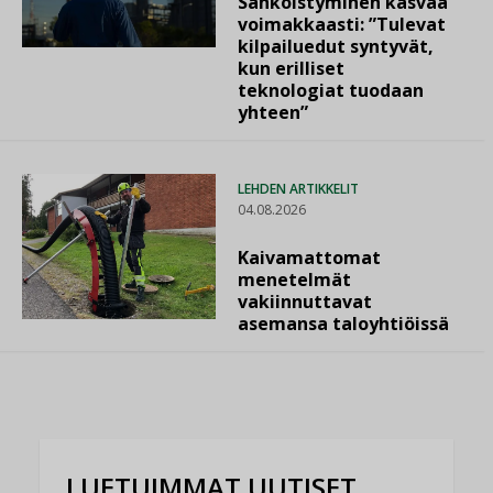
Sähköistyminen kasvaa
voimakkaasti: ”Tulevat
kilpailuedut syntyvät,
kun erilliset
teknologiat tuodaan
yhteen”
LEHDEN ARTIKKELIT
04.08.2026
Kaivamattomat
menetelmät
vakiinnuttavat
asemansa taloyhtiöissä
LUETUIMMAT UUTISET