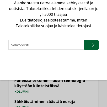
Ajankohtaista tietoa alamme kehityksestä ja
Valaistusasiantuntija: ”Talotekniikan
uutisista. Talotekniikka-lehden uutiskirjeellä on jo
pitäisi helpottaa arkea, ei monimutkaistaa
yli 3000 tilaajaa.
sitä”
Lue
tietosuojaselosteestamme
, miten
,
LEHDEN ARTIKKELIT
TILAAJILLE
Talotekniikka suojaa ja käsittelee tietojasi.
KATSO KAIKKI
NÄKÖKULMIA
Puheista tekoihin – uusin teknologia
käyttöön kiinteistöissä
KOLUMNI
Sähköistäminen säästää euroja