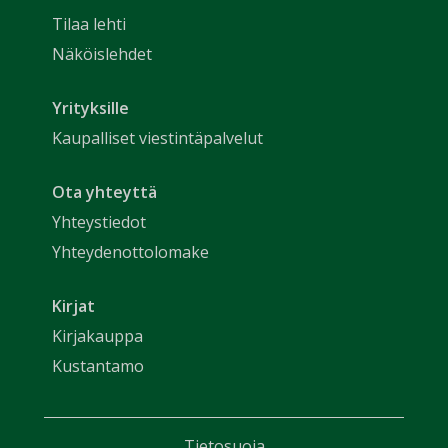
Tilaa lehti
Näköislehdet
Yrityksille
Kaupalliset viestintäpalvelut
Ota yhteyttä
Yhteystiedot
Yhteydenottolomake
Kirjat
Kirjakauppa
Kustantamo
Tietosuoja