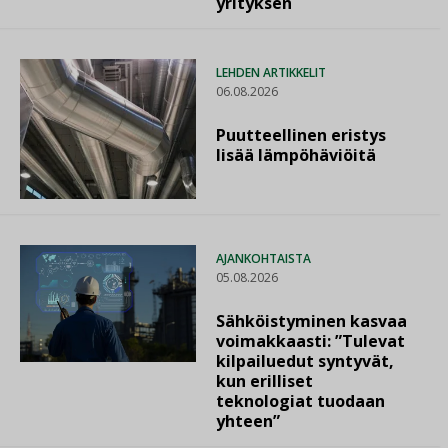
yrityksen
LEHDEN ARTIKKELIT
06.08.2026
Puutteellinen eristys
lisää lämpöhäviöitä
AJANKOHTAISTA
05.08.2026
Sähköistyminen kasvaa
voimakkaasti: ”Tulevat
kilpailuedut syntyvät,
kun erilliset
teknologiat tuodaan
yhteen”