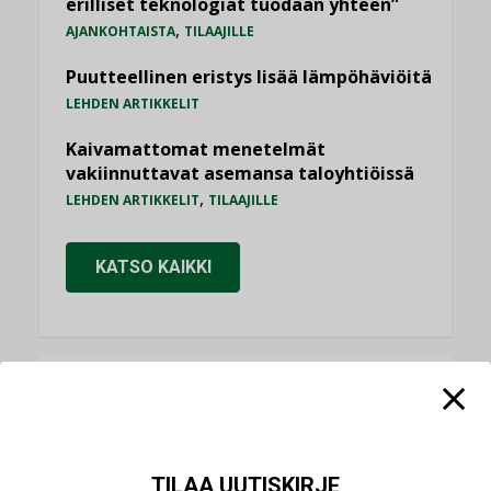
erilliset teknologiat tuodaan yhteen”
,
AJANKOHTAISTA
TILAAJILLE
Puutteellinen eristys lisää lämpöhäviöitä
LEHDEN ARTIKKELIT
Kaivamattomat menetelmät
vakiinnuttavat asemansa taloyhtiöissä
,
LEHDEN ARTIKKELIT
TILAAJILLE
KATSO KAIKKI
NÄKÖKULMIA
Puheista tekoihin – uusin teknologia
TILAA UUTISKIRJE
käyttöön kiinteistöissä