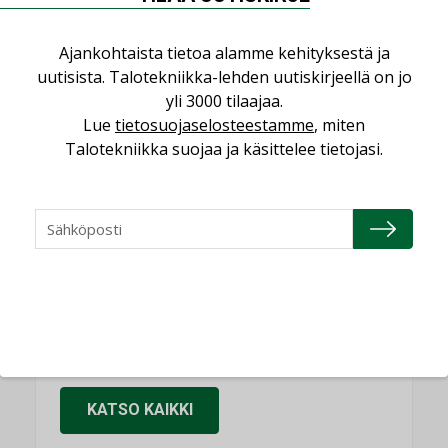
KOLUMNI
Ajankohtaista tietoa alamme kehityksestä ja
Sähköistäminen säästää euroja
uutisista. Talotekniikka-lehden uutiskirjeellä on jo
KOLUMNI
yli 3000 tilaajaa.
Lue
tietosuojaselosteestamme
, miten
Yli miljoona kotia on vailla toimivaa
ilmanvaihtoa
Talotekniikka suojaa ja käsittelee tietojasi.
KOLUMNI
Miten varmistetaan EPD-dokumenteista
saatavien tietojen vertailukelpoisuus?
KOLUMNI
Vesi- ja viemärimitoittaminen on
jämähtänyt ajassa paikalleen
MIELIPIDE
KATSO KAIKKI