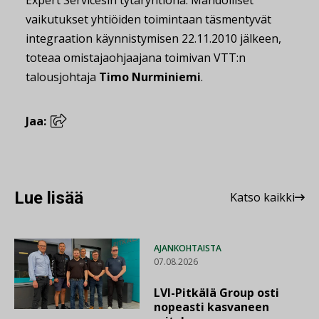
Expert Servicesin tytäryhtiönä. Mahdolliset
vaikutukset yhtiöiden toimintaan täsmentyvät
integraation käynnistymisen 22.11.2010 jälkeen,
toteaa omistajaohjaajana toimivan VTT:n
talousjohtaja
Timo Nurminiemi
.
Jaa:
Lue lisää
Katso kaikki
AJANKOHTAISTA
07.08.2026
LVI-Pitkälä Group osti
nopeasti kasvaneen