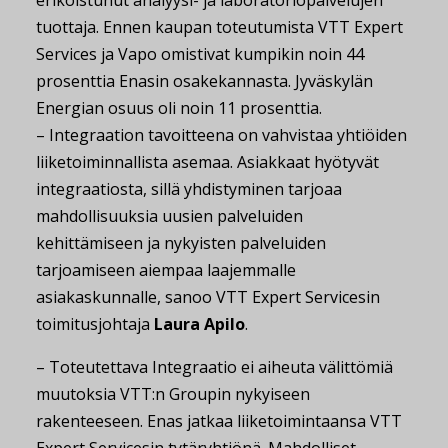
erikoistunut analyysi- ja laboratoriopalvelujen
tuottaja. Ennen kaupan toteutumista VTT Expert
Services ja Vapo omistivat kumpikin noin 44
prosenttia Enasin osakekannasta. Jyväskylän
Energian osuus oli noin 11 prosenttia.
– Integraation tavoitteena on vahvistaa yhtiöiden
liiketoiminnallista asemaa. Asiakkaat hyötyvät
integraatiosta, sillä yhdistyminen tarjoaa
mahdollisuuksia uusien palveluiden
kehittämiseen ja nykyisten palveluiden
tarjoamiseen aiempaa laajemmalle
asiakaskunnalle, sanoo VTT Expert Servicesin
toimitusjohtaja
Laura Apilo
.
– Toteutettava Integraatio ei aiheuta välittömiä
muutoksia VTT:n Groupin nykyiseen
rakenteeseen. Enas jatkaa liiketoimintaansa VTT