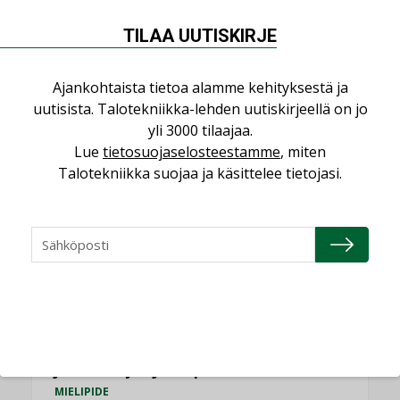
NÄKÖKULMIA
TILAA UUTISKIRJE
Puheista tekoihin – uusin teknologia
käyttöön kiinteistöissä
Ajankohtaista tietoa alamme kehityksestä ja
KOLUMNI
uutisista. Talotekniikka-lehden uutiskirjeellä on jo
yli 3000 tilaajaa.
Sähköistäminen säästää euroja
Lue
tietosuojaselosteestamme
, miten
KOLUMNI
Talotekniikka suojaa ja käsittelee tietojasi.
Yli miljoona kotia on vailla toimivaa
ilmanvaihtoa
KOLUMNI
Miten varmistetaan EPD-dokumenteista
saatavien tietojen vertailukelpoisuus?
KOLUMNI
Vesi- ja viemärimitoittaminen on
jämähtänyt ajassa paikalleen
MIELIPIDE