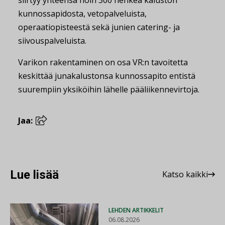
siirtyy yhteensä noin 300 henkeä kaluston
kunnossapidosta, vetopalveluista,
operaatiopisteestä sekä junien catering- ja
siivouspalveluista.
Varikon rakentaminen on osa VR:n tavoitetta
keskittää junakalustonsa kunnossapito entistä
suurempiin yksiköihin lähelle pääliikennevirtoja.
Jaa:
Lue lisää
Katso kaikki
LEHDEN ARTIKKELIT
06.08.2026