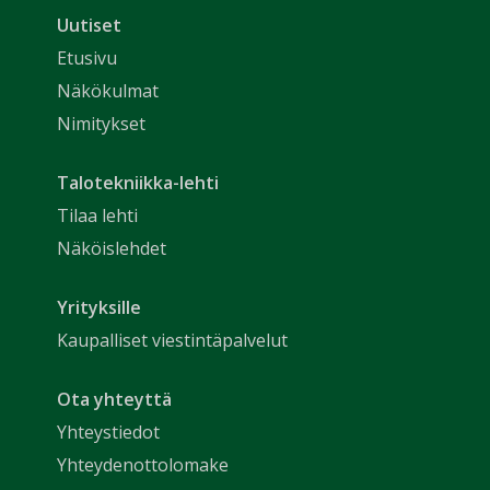
Uutiset
Etusivu
Näkökulmat
Nimitykset
Talotekniikka-lehti
Tilaa lehti
Näköislehdet
Yrityksille
Kaupalliset viestintäpalvelut
Ota yhteyttä
Yhteystiedot
Yhteydenottolomake