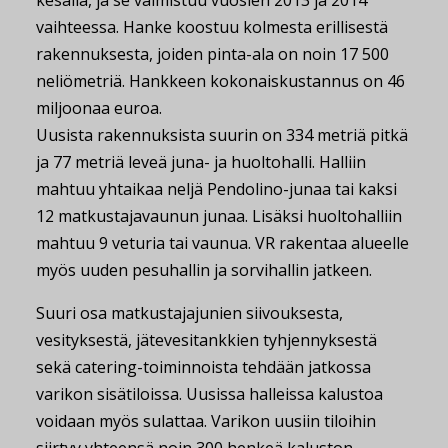
kesällä, ja se valmistuu vuosien 2013 ja 2014
vaihteessa. Hanke koostuu kolmesta erillisestä
rakennuksesta, joiden pinta-ala on noin 17 500
neliömetriä. Hankkeen kokonaiskustannus on 46
miljoonaa euroa.
Uusista rakennuksista suurin on 334 metriä pitkä
ja 77 metriä leveä juna- ja huoltohalli. Halliin
mahtuu yhtaikaa neljä Pendolino-junaa tai kaksi
12 matkustajavaunun junaa. Lisäksi huoltohalliin
mahtuu 9 veturia tai vaunua. VR rakentaa alueelle
myös uuden pesuhallin ja sorvihallin jatkeen.
Suuri osa matkustajajunien siivouksesta,
vesityksestä, jätevesitankkien tyhjennyksestä
sekä catering-toiminnoista tehdään jatkossa
varikon sisätiloissa. Uusissa halleissa kalustoa
voidaan myös sulattaa. Varikon uusiin tiloihin