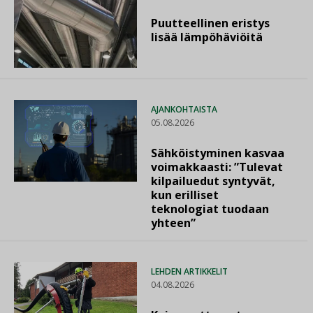
Puutteellinen eristys
lisää lämpöhäviöitä
AJANKOHTAISTA
05.08.2026
Sähköistyminen kasvaa
voimakkaasti: ”Tulevat
kilpailuedut syntyvät,
kun erilliset
teknologiat tuodaan
yhteen”
LEHDEN ARTIKKELIT
04.08.2026