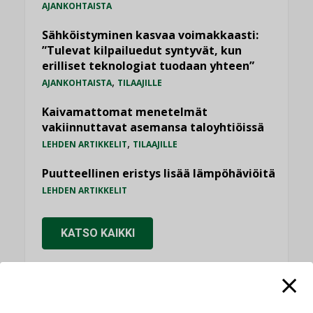
AJANKOHTAISTA
Sähköistyminen kasvaa voimakkaasti:
”Tulevat kilpailuedut syntyvät, kun
erilliset teknologiat tuodaan yhteen”
,
AJANKOHTAISTA
TILAAJILLE
Kaivamattomat menetelmät
vakiinnuttavat asemansa taloyhtiöissä
,
LEHDEN ARTIKKELIT
TILAAJILLE
Puutteellinen eristys lisää lämpöhäviöitä
LEHDEN ARTIKKELIT
KATSO KAIKKI