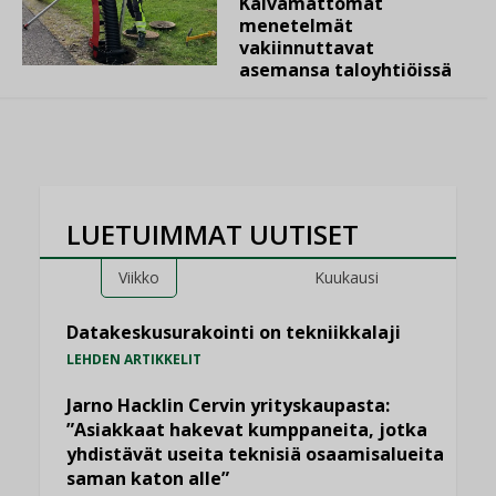
Kaivamattomat
menetelmät
vakiinnuttavat
asemansa taloyhtiöissä
LUETUIMMAT UUTISET
Viikko
Kuukausi
Datakeskusurakointi on tekniikkalaji
LEHDEN ARTIKKELIT
Jarno Hacklin Cervin yrityskaupasta:
”Asiakkaat hakevat kumppaneita, jotka
yhdistävät useita teknisiä osaamisalueita
saman katon alle”