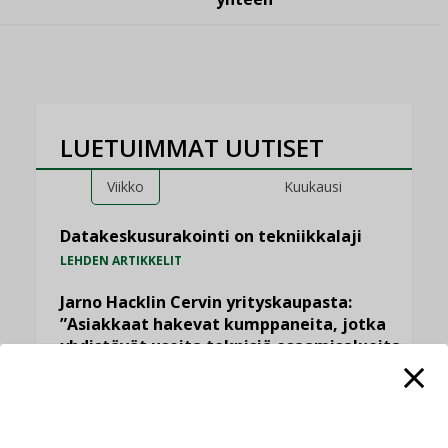
LUETUIMMAT UUTISET
Viikko
Kuukausi
Datakeskusurakointi on tekniikkalaji
LEHDEN ARTIKKELIT
Jarno Hacklin Cervin yrityskaupasta:
”Asiakkaat hakevat kumppaneita, jotka
yhdistävät useita teknisiä osaamisalueita
saman katon alle”
AJANKOHTAISTA
Sähköistyminen kasvaa voimakkaasti: