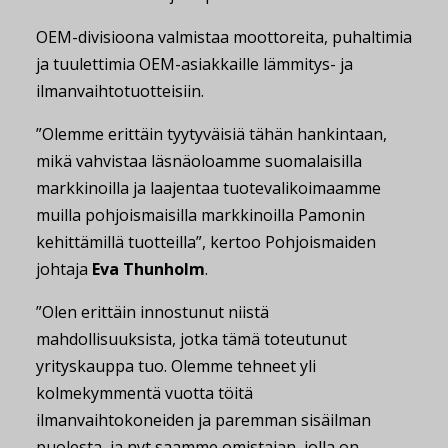
OEM-divisioona valmistaa moottoreita, puhaltimia
ja tuulettimia OEM-asiakkaille lämmitys- ja
ilmanvaihtotuotteisiin.
”Olemme erittäin tyytyväisiä tähän hankintaan,
mikä vahvistaa läsnäoloamme suomalaisilla
markkinoilla ja laajentaa tuotevalikoimaamme
muilla pohjoismaisilla markkinoilla Pamonin
kehittämillä tuotteilla”, kertoo Pohjoismaiden
johtaja
Eva Thunholm
.
”Olen erittäin innostunut niistä
mahdollisuuksista, jotka tämä toteutunut
yrityskauppa tuo. Olemme tehneet yli
kolmekymmentä vuotta töitä
ilmanvaihtokoneiden ja paremman sisäilman
puolesta, ja nyt saamme omistajan, jolla on