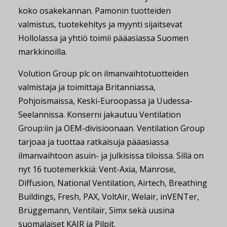
koko osakekannan. Pamonin tuotteiden
valmistus, tuotekehitys ja myynti sijaitsevat
Hollolassa ja yhtiö toimii pääasiassa Suomen
markkinoilla.
Volution Group plc on ilmanvaihtotuotteiden
valmistaja ja toimittaja Britanniassa,
Pohjoismaissa, Keski-Euroopassa ja Uudessa-
Seelannissa. Konserni jakautuu Ventilation
Group:iin ja OEM-divisioonaan. Ventilation Group
tarjoaa ja tuottaa ratkaisuja pääasiassa
ilmanvaihtoon asuin- ja julkisissa tiloissa. Sillä on
nyt 16 tuotemerkkiä: Vent-Axia, Manrose,
Diffusion, National Ventilation, Airtech, Breathing
Buildings, Fresh, PAX, VoltAir, Welair, inVENTer,
Brüggemann, Ventilair, Simx sekä uusina
suomalaiset KAIR ja Pilpit.