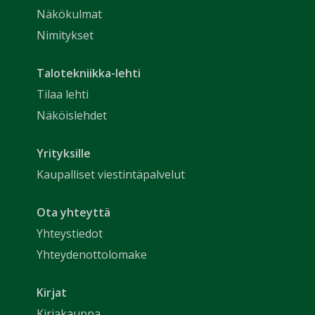
Näkökulmat
Nimitykset
Talotekniikka-lehti
Tilaa lehti
Näköislehdet
Yrityksille
Kaupalliset viestintäpalvelut
Ota yhteyttä
Yhteystiedot
Yhteydenottolomake
Kirjat
Kirjakauppa