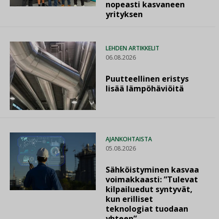
nopeasti kasvaneen
yrityksen
LEHDEN ARTIKKELIT
06.08.2026
Puutteellinen eristys
lisää lämpöhäviöitä
AJANKOHTAISTA
05.08.2026
Sähköistyminen kasvaa
voimakkaasti: ”Tulevat
kilpailuedut syntyvät,
kun erilliset
teknologiat tuodaan
yhteen”