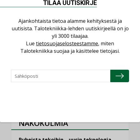
TILAA UUTISKIRJE
”Tulevat kilpailuedut syntyvät, kun
erilliset teknologiat tuodaan yhteen”
,
AJANKOHTAISTA
TILAAJILLE
Ajankohtaista tietoa alamme kehityksestä ja
uutisista. Talotekniikka-lehden uutiskirjeellä on jo
Puutteellinen eristys lisää lämpöhäviöitä
yli 3000 tilaajaa.
LEHDEN ARTIKKELIT
Lue
tietosuojaselosteestamme
, miten
Kaivamattomat menetelmät
Talotekniikka suojaa ja käsittelee tietojasi.
vakiinnuttavat asemansa taloyhtiöissä
,
LEHDEN ARTIKKELIT
TILAAJILLE
KATSO KAIKKI
NÄKÖKULMIA
Puheista tekoihin – uusin teknologia