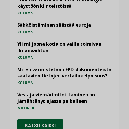
käyttöön kiinteistöissä
KOLUMNI
Sähköistäminen säästää euroja
KOLUMNI
Yli miljoona kotia on vailla toimivaa
ilmanvaihtoa
KOLUMNI
Miten varmistetaan EPD-dokumenteista
saatavien tietojen vertailukelpoisuus?
KOLUMNI
Vesi- ja viemärimitoittaminen on
jämähtänyt ajassa paikalleen
MIELIPIDE
KATSO KAIKKI